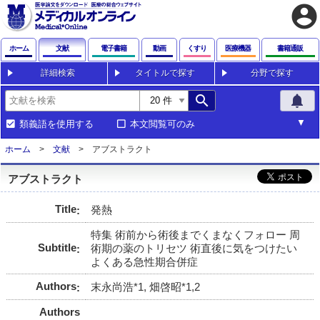
account_circle
ホーム
文献
電子書籍
動画
くすり
医療機器
書籍通販
詳細検索
タイトルで探す
分野で探す
search
notifications
類義語を使用する
本文閲覧可のみ
ホーム
文献
アブストラクト
アブストラクト
Title
発熱
特集 術前から術後までくまなくフォロー 周
Subtitle
術期の薬のトリセツ 術直後に気をつけたい
よくある急性期合併症
Authors
末永尚浩*1, 畑啓昭*1,2
Authors