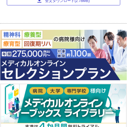
download
全文ダウンロード(2.78MB)