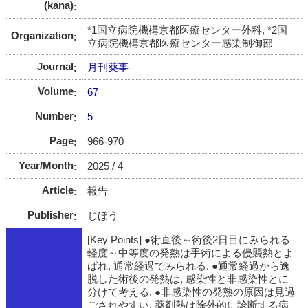
(kana)
*1国立病院機構京都医療センター外科, *2国
Organization
立病院機構京都医療センター感染制御部
Journal
月刊薬事
Volume
67
Number
5
Page
966-970
Year/Month
2025 / 4
Article
報告
Publisher
じほう
[Key Points] ●術直後～術後2日目にみられる
軽度～中等度の発熱は手術による侵襲熱とよ
ばれ, 通常経過でみられる. ●通常経過から逸
脱した術後の発熱は, 感染性と非感染性とに
分けて考える. ●非感染性の発熱の原因は見過
ごされやすい. 薬剤熱は除外的に診断する病