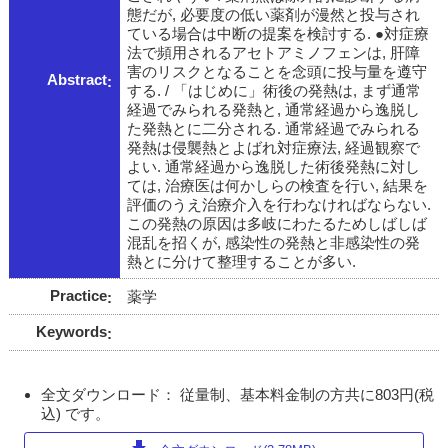
態だが, 必要度の低い薬剤が漫然と投与され
ている場合は中断の提案を検討する. ●対症療
法で頻用されるアセトアミノフェンは, 肝障
害のリスクとなることを念頭に投与量を遵守
Abstract
する. / 「はじめに」術後の発熱は, まず通常
経過でみられる発熱と, 通常経過から逸脱し
た発熱とに二分される. 通常経過でみられる
発熱は侵襲熱とよばれ対症療法, 経過観察で
よい. 通常経過から逸脱した術後発熱に対し
ては, 治療医は何かしらの検査を行い, 結果を
評価のうえ治療介入を行わなければならない.
この発熱の原因は多岐にわたるためしばしば
混乱を招くが, 感染性の発熱と非感染性の発
熱とに分けて整理することが多い.
Practice
薬学
Keywords
全文ダウンロード： 従量制、基本料金制の方共に803円(税
込) です。