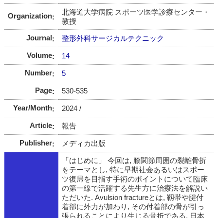
北海道大学病院 スポーツ医学診療センター・
Organization
教授
Journal
整形外科サージカルテクニック
Volume
14
Number
5
Page
530-535
Year/Month
2024 /
Article
報告
Publisher
メディカ出版
「はじめに」 今回は, 膝関節周囲の裂離骨折
をテーマとし, 特に早期社会あるいはスポー
ツ復帰を目指す手術のポイントについて臨床
の第一線で活躍する先生方に治療法を解説い
ただいた. Avulsion fractureとは, 靱帯や腱付
着部に外力が加わり, その付着部の骨が引っ
張られることにより生じる骨折である. 日本