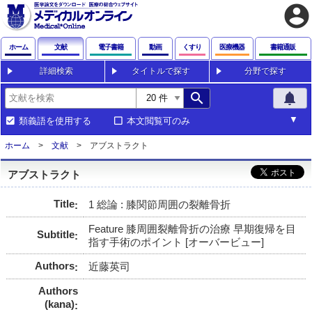
account_circle
ホーム
文献
電子書籍
動画
くすり
医療機器
書籍通販
詳細検索
タイトルで探す
分野で探す
search
notifications
類義語を使用する
本文閲覧可のみ
ホーム
文献
アブストラクト
アブストラクト
Title
1 総論 : 膝関節周囲の裂離骨折
Feature 膝周囲裂離骨折の治療 早期復帰を目
Subtitle
指す手術のポイント [オーバービュー]
Authors
近藤英司
Authors
(kana)