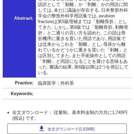
語訳として「裂離」か「剥離」かの用語に関
しては, 未だに議論が存在する. 日本整形外科
学会の整形外科学用語集では, avulsion
Abstract
fractureは第5版増補までは「裂離骨折」とし
てきた. しかし, 第6版では「裂離骨折, 剥離骨
折」と二通りの言い方を認めた. この語は骨
折機序に重きを置いた用語であり, 用語集で
は従来からこれを「裂離」とし, 母床から離
れているかどうかに重きを置いた「剥離」と
は区別してきた. また手術操作としての用語
「剥離」と同語になることを避ける意味もあ
った. 審議の結果, 第6版以降は2つを併記して
いる.
Practice
臨床医学：外科系
Keywords
全文ダウンロード： 従量制、基本料金制の方共に1,749円
(税込) です。
download
全文ダウンロード(1.61MB)