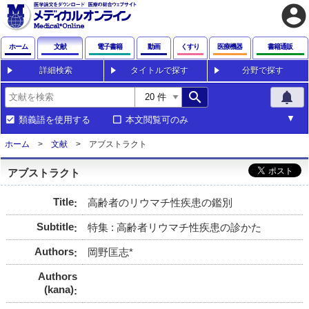
account_circle
ホーム
文献
電子書籍
動画
くすり
医療機器
書籍通販
詳細検索
タイトルで探す
分野で探す
search
notifications
類義語を使用する
本文閲覧可のみ
ホーム
文献
アブストラクト
アブストラクト
Title
高齢者のリウマチ性疾患の鑑別
Subtitle
特集 : 高齢者リウマチ性疾患の診かた
Authors
岡野匡志*
Authors
(kana)