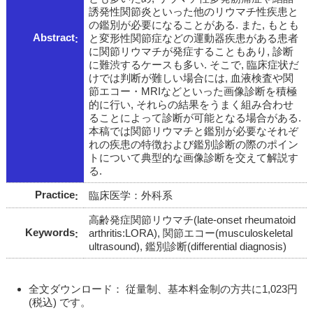
誘発性関節炎といった他のリウマチ性疾患と
の鑑別が必要になることがある. また, もとも
Abstract
と変形性関節症などの運動器疾患がある患者
に関節リウマチが発症することもあり, 診断
に難渋するケースも多い. そこで, 臨床症状だ
けでは判断が難しい場合には, 血液検査や関
節エコー・MRIなどといった画像診断を積極
的に行い, それらの結果をうまく組み合わせ
ることによって診断が可能となる場合がある.
本稿では関節リウマチと鑑別が必要なそれぞ
れの疾患の特徴および鑑別診断の際のポイン
トについて典型的な画像診断を交えて解説す
る.
Practice
臨床医学：外科系
高齢発症関節リウマチ(late-onset rheumatoid
Keywords
arthritis:LORA), 関節エコー(musculoskeletal
ultrasound), 鑑別診断(differential diagnosis)
全文ダウンロード： 従量制、基本料金制の方共に1,023円
(税込) です。