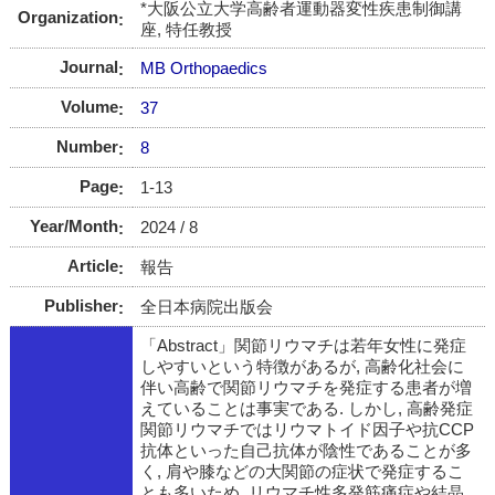
*大阪公立大学高齢者運動器変性疾患制御講
Organization
座, 特任教授
Journal
MB Orthopaedics
Volume
37
Number
8
Page
1-13
Year/Month
2024 / 8
Article
報告
Publisher
全日本病院出版会
「Abstract」関節リウマチは若年女性に発症
しやすいという特徴があるが, 高齢化社会に
伴い高齢で関節リウマチを発症する患者が増
えていることは事実である. しかし, 高齢発症
関節リウマチではリウマトイド因子や抗CCP
抗体といった自己抗体が陰性であることが多
く, 肩や膝などの大関節の症状で発症するこ
とも多いため, リウマチ性多発筋痛症や結晶