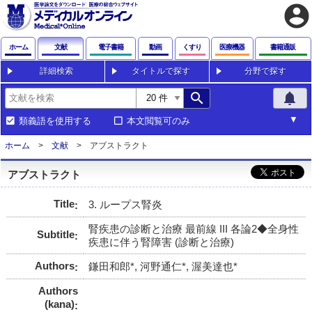
account_circle
ホーム
文献
電子書籍
動画
くすり
医療機器
書籍通販
詳細検索
タイトルで探す
分野で探す
search
notifications
類義語を使用する
本文閲覧可のみ
ホーム
文献
アブストラクト
アブストラクト
Title
3. ループス腎炎
腎疾患の診断と治療 最前線 III 各論2◆全身性
Subtitle
疾患に伴う腎障害 (診断と治療)
Authors
鎌田和郎*, 河野通仁*, 渥美達也*
Authors
(kana)