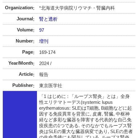
Organization
*北海道大学病院リウマチ・腎臓内科
Journal
腎と透析
Volume
97
Number
増刊
Page
169-174
Year/Month
2024 /
Article
報告
Publisher
東京医学社
「1 はじめに : 「ループス腎炎」とは」全身
性エリテマトーデス(systemic lupus
erythematosus: SLE)はT細胞, B細胞などに起
因する免疫異常を背景に, 皮膚, 腎臓, 中枢神
経など多彩な臓器を障害する代表的な自己免
疫疾患の1つである. そのなかでもループス腎
炎はSLEの重大な臓器病変であり, SLEの患者
の生命予後にも関与している. ループス腎炎