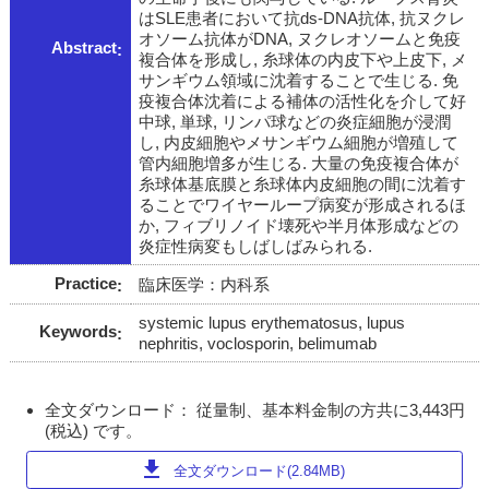
はSLE患者において抗ds-DNA抗体, 抗ヌクレ
オソーム抗体がDNA, ヌクレオソームと免疫
Abstract
複合体を形成し, 糸球体の内皮下や上皮下, メ
サンギウム領域に沈着することで生じる. 免
疫複合体沈着による補体の活性化を介して好
中球, 単球, リンパ球などの炎症細胞が浸潤
し, 内皮細胞やメサンギウム細胞が増殖して
管内細胞増多が生じる. 大量の免疫複合体が
糸球体基底膜と糸球体内皮細胞の間に沈着す
ることでワイヤーループ病変が形成されるほ
か, フィブリノイド壊死や半月体形成などの
炎症性病変もしばしばみられる.
Practice
臨床医学：内科系
systemic lupus erythematosus, lupus
Keywords
nephritis, voclosporin, belimumab
全文ダウンロード： 従量制、基本料金制の方共に3,443円
(税込) です。
download
全文ダウンロード(2.84MB)