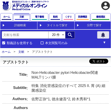
account_circle
ホーム
文献
電子書籍
動画
くすり
医療機器
書籍通販
詳細検索
タイトルで探す
分野で探す
search
notifications
類義語を使用する
本文閲覧可のみ
ホーム
文献
アブストラクト
アブストラクト
Non-Helicobacter pylori Helicobacter関連
Title
MALTリンパ腫
特集 消化管感染症のすべて 2025 II. 胃 (A) 細
Subtitle
菌感染症
Authors
佐野正弥*1, 徳永健吾*2, 鈴木秀和*1
Authors