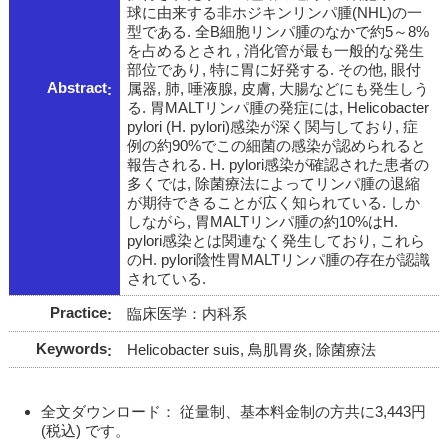
球に由来する非ホジキンリンパ腫(NHL)の一
型である. 全B細胞リンパ腫のなかで約5～8%
を占めるとされ , 消化管が最も一般的な発生
部位であり, 特に胃に好発する. その他, 眼付
Abstract
属器, 肺, 唾液腺, 皮膚, 大腸などにも発生しう
る. 胃MALTリンパ腫の発症には, Helicobacter
pylori (H. pylori)感染が深く関与しており, 症
例の約90%でこの細菌の感染が認められると
報告される. H. pylori感染が確認された患者の
多くでは, 除菌療法によってリンパ腫の退縮
が期待できることが広く知られている. しか
しながら, 胃MALTリンパ腫の約10%はH.
pylori感染とは関連なく発生しており, これら
のH. pylori陰性胃MALTリンパ腫の存在が認識
されている.
Practice
臨床医学：内科系
Keywords
Helicobacter suis, 鳥肌胃炎, 除菌療法
全文ダウンロード： 従量制、基本料金制の方共に3,443円
(税込) です。