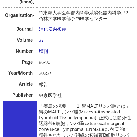
(kana)
*1東海大学医学部内科学系消化器内科学, *2
Organization
杏林大学医学部予防医学センター
Journal
消化器内視鏡
Volume
37
Number
増刊
Page
86-90
Year/Month
2025 /
Article
報告
Publisher
東京医学社
「疾患の概要」 「1. 胃MALTリンパ腫とは」
胃のMALTリンパ腫(Mucosa-Associated
Lymphoid Tissue lymphoma), 正式には節外性
辺縁帯B細胞リンパ腫(extranodal marginal
zone B-cell lymphoma: ENMZL)は, 後天的に
獲得されたリンパ組織の辺縁帯B細胞リンパ