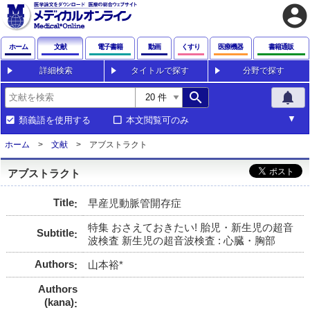
account_circle
ホーム
文献
電子書籍
動画
くすり
医療機器
書籍通販
詳細検索
タイトルで探す
分野で探す
search
notifications
類義語を使用する
本文閲覧可のみ
ホーム
文献
アブストラクト
アブストラクト
Title
早産児動脈管開存症
特集 おさえておきたい! 胎児・新生児の超音
Subtitle
波検査 新生児の超音波検査 : 心臓・胸部
Authors
山本裕*
Authors
(kana)