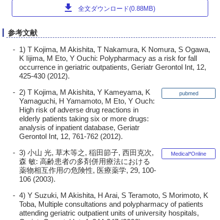
download
全文ダウンロード(0.88MB)
参考文献
1) T Kojima, M Akishita, T Nakamura, K Nomura, S Ogawa,
K Iijima, M Eto, Y Ouchi: Polypharmacy as a risk for fall
occurrence in geriatric outpatients, Geriatr Gerontol Int, 12,
425-430 (2012).
2) T Kojima, M Akishita, Y Kameyama, K
pubmed
Yamaguchi, H Yamamoto, M Eto, Y Ouch:
High risk of adverse drug reactions in
elderly patients taking six or more drugs:
analysis of inpatient database, Geriatr
Gerontol Int, 12, 761-762 (2012).
3) 小山 光, 草木等之, 稲田節子, 西田克次,
Medical*Online
森 敏: 高齢患者の多剤併用療法における
薬物相互作用の危険性, 医療薬学, 29, 100-
106 (2003).
4) Y Suzuki, M Akishita, H Arai, S Teramoto, S Morimoto, K
Toba, Multiple consultations and polypharmacy of patients
attending geriatric outpatient units of university hospitals,