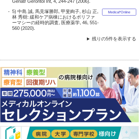
Geriatr Gerontol Int, 4, 244-247 (2006).
5) 中島 誠, 馬見塚勝郎, 甲斐絢子, 杉山 正,
Medical*Online
林 秀樹: 緩和ケア病棟におけるポリファ
ーマシーの経時的調査, 医療薬学, 46, 551-
560 (2020).
残りの5件を表示する