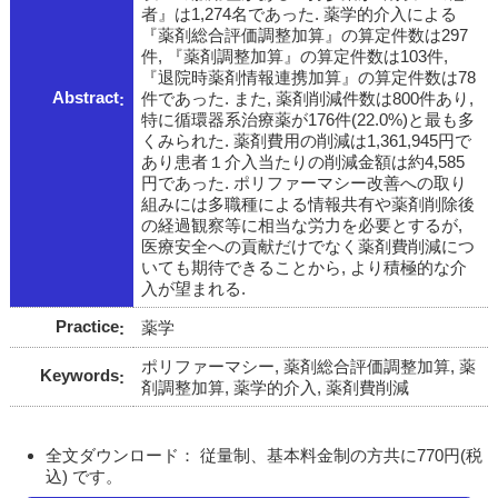
者』は1,274名であった. 薬学的介入による
『薬剤総合評価調整加算』の算定件数は297
件, 『薬剤調整加算』の算定件数は103件,
『退院時薬剤情報連携加算』の算定件数は78
Abstract
件であった. また, 薬剤削減件数は800件あり,
特に循環器系治療薬が176件(22.0%)と最も多
くみられた. 薬剤費用の削減は1,361,945円で
あり患者１介入当たりの削減金額は約4,585
円であった. ポリファーマシー改善への取り
組みには多職種による情報共有や薬剤削除後
の経過観察等に相当な労力を必要とするが,
医療安全への貢献だけでなく薬剤費削減につ
いても期待できることから, より積極的な介
入が望まれる.
Practice
薬学
ポリファーマシー, 薬剤総合評価調整加算, 薬
Keywords
剤調整加算, 薬学的介入, 薬剤費削減
全文ダウンロード： 従量制、基本料金制の方共に770円(税
込) です。