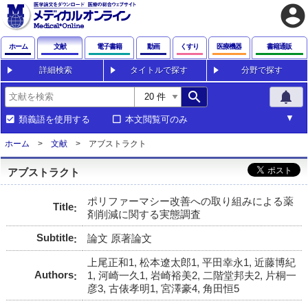
account_circle
ホーム
文献
電子書籍
動画
くすり
医療機器
書籍通販
詳細検索
タイトルで探す
分野で探す
search
notifications
類義語を使用する
本文閲覧可のみ
ホーム
文献
アブストラクト
アブストラクト
ポリファーマシー改善への取り組みによる薬
Title
剤削減に関する実態調査
Subtitle
論文 原著論文
上尾正和1, 松本遼太郎1, 平田幸永1, 近藤博紀
Authors
1, 河崎一久1, 岩崎裕美2, 二階堂邦夫2, 片桐一
彦3, 古俵孝明1, 宮澤豪4, 角田恒5