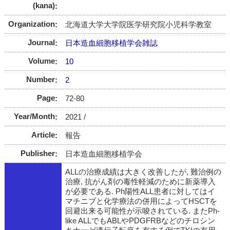
(kana)
Organization
北海道大学大学院医学研究院小児科学教室
Journal
日本造血細胞移植学会雑誌
Volume
10
Number
2
Page
72-80
Year/Month
2021 /
Article
報告
Publisher
日本造血細胞移植学会
ALLの治療成績は大きく改善したが, 難治例の
治療, 抗がん剤の毒性軽減のために新薬導入
が必要である. Ph陽性ALL患者に対してはイ
マチニブと化学療法の併用によってHSCTを
回避出来る可能性が示唆されている. またPh-
like ALLでもABLやPDGFRBなどのチロシン