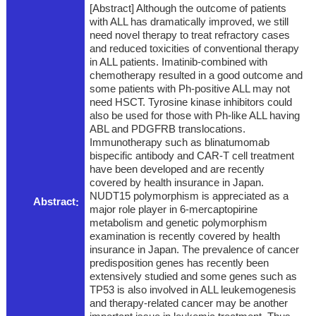
[Abstract] Although the outcome of patients
with ALL has dramatically improved, we still
need novel therapy to treat refractory cases
and reduced toxicities of conventional therapy
in ALL patients. Imatinib-combined with
chemotherapy resulted in a good outcome and
some patients with Ph-positive ALL may not
need HSCT. Tyrosine kinase inhibitors could
also be used for those with Ph-like ALL having
ABL and PDGFRB translocations.
Immunotherapy such as blinatumomab
bispecific antibody and CAR-T cell treatment
have been developed and are recently
covered by health insurance in Japan.
NUDT15 polymorphism is appreciated as a
Abstract
major role player in 6-mercaptopirine
metabolism and genetic polymorphism
examination is recently covered by health
insurance in Japan. The prevalence of cancer
predisposition genes has recently been
extensively studied and some genes such as
TP53 is also involved in ALL leukemogenesis
and therapy-related cancer may be another