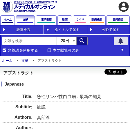
account_circle
ホーム
文献
電子書籍
動画
くすり
医療機器
書籍通販
詳細検索
タイトルで探す
分野で探す
search
notifications
類義語を使用する
本文閲覧可のみ
ホーム
文献
アブストラクト
アブストラクト
Japanese
Title
急性リンパ性白血病 : 最新の知見
Subtitle
総説
Authors
真部淳
Authors