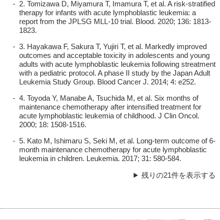
2. Tomizawa D, Miyamura T, Imamura T, et al. A risk-stratified
therapy for infants with acute lymphoblastic leukemia: a
report from the JPLSG MLL-10 trial. Blood. 2020; 136: 1813-
1823.
3. Hayakawa F, Sakura T, Yujiri T, et al. Markedly improved
outcomes and acceptable toxicity in adolescents and young
adults with acute lymphoblastic leukemia following streatment
with a pediatric protocol. A phase II study by the Japan Adult
Leukemia Study Group. Blood Cancer J. 2014; 4: e252.
4. Toyoda Y, Manabe A, Tsuchida M, et al. Six months of
maintenance chemotherapy after intensified treatment for
acute lymphoblastic leukemia of childhood. J Clin Oncol.
2000; 18: 1508-1516.
5. Kato M, Ishimaru S, Seki M, et al. Long-term outcome of 6-
month maintenance chemotherapy for acute lymphoblastic
leukemia in children. Leukemia. 2017; 31: 580-584.
残りの21件を表示する