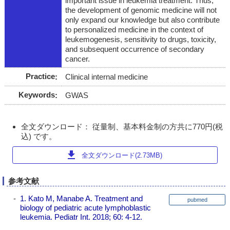
important issue in leukemia treatment. Thus,
the development of genomic medicine will not
only expand our knowledge but also contribute
to personalized medicine in the context of
leukemogenesis, sensitivity to drugs, toxicity,
and subsequent occurrence of secondary
cancer.
Practice
Clinical internal medicine
Keywords
GWAS
全文ダウンロード： 従量制、基本料金制の方共に770円(税
込) です。
download
全文ダウンロード(2.73MB)
参考文献
1. Kato M, Manabe A. Treatment and
pubmed
biology of pediatric acute lymphoblastic
leukemia. Pediatr Int. 2018; 60: 4-12.