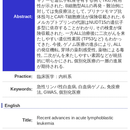
キナーゼ遺伝子転座を有する例でTKIの有用
性が示された. B細胞型ALLの再発・難治例に
対しては免疫療法として, ブリナツモマブ抗
Abstract
体投与とCAR-T細胞療法が保険収載された. 6
メルカプトプリンの代謝はNUDT15の遺伝子
多型に依存することがわかり, その検査が保
険収載された. 一方ALL治療後に二次がんを来
たしやすい遺伝性素因 (TP53など) もわかっ
てきた. 今後, ゲノム医療の進歩により, ALL
の発症機転, 芽球の薬剤感受性, 薬物による毒
性, 二次がんを来たしやすい素因などが統括
的に明らかにされ, 個別化医療の一層の進展
が期待される.
Practice
臨床医学：内科系
急性リンパ性白血病, 白血病ゲノム, 免疫療
Keywords
法, GWAS, 個別化医療
English
Recent advances in acute lymphoblastic
Title
leukemia