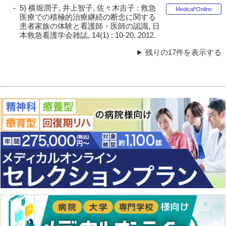
5) 横堀潤子, 井上智子, 佐々木吉子 : 救急
Medical*Online
医療での積極的治療継続の断念に関する
患者家族の体験と看護師・医師の認識, 日
本救急看護学会雑誌, 14(1) : 10-20, 2012.
残りの17件を表示する