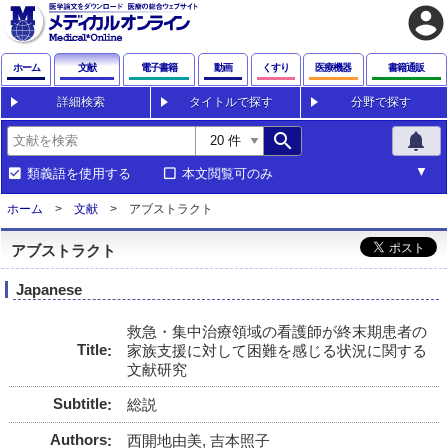
account_circle
ホーム
文献
電子書籍
動画
くすり
医療機器
書籍通販
詳細検索
タイトルで探す
分野で探す
search
notifications
類義語を使用する
本文閲覧可のみ
ホーム
文献
アブストラクト
アブストラクト
Japanese
救急・集中治療領域の看護師が終末期患者の
Title
家族支援に対して困難を感じる状況に関する
文献研究
Subtitle
総説
Authors
西開地由美, 吉本照子