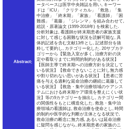
ータベースは医学中央雑誌を用い, キーワー
ドは「ICU」「クリティカル」「救急」「集
中治療」「終末期」「家族」「看護師」「困
難感」「葛藤」「ジレンマ」を組み合わせて,
総説・原著論文 (1999-2018年) を検索した.
分析対象は, 看護師が終末期患者の家族支援
に対して感じる困難な状況を読解可能な, 具
体的記述を含む文献13件とし, 記述部分を抜
粋して要約し, カテゴリー化した. 20サブカテ
ゴリーから【緊急入室が多く, 治療方針の決
定や看取りまでに時間的制約がある状況】
Abstract
【医師主導で終末期への治療方針を決定して
いる状況】【救命できないことに対し無力感
や割り切れない思いがある状況】【患者に苦
痛を与える過剰な延命治療の継続に葛藤して
いる状況】【救急・集中治療領域のケアシス
テムにおける終末期ケア環境を整えにくい状
況】等の9カテゴリーを抽出し, カテゴリー間
の関係性をもとに構造化した. 救急・集中治
療領域の看護師は, 救命治療を使命とし, 時間
的制約や医学的な判断が主体となる状況で,
救命治療の断念に無力感, あるいは延命治療
に疑問を感じながら, 終末期患者の家族のニ