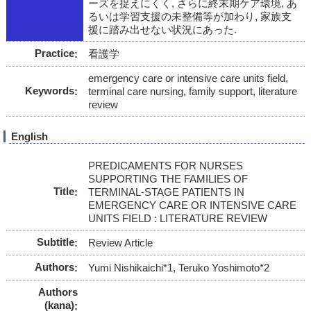
ーズを捉えにくく, さらに終末期ケア環境, あ
るいは学習支援の未整備等が加わり, 家族支
援に踏み出せない状況にあった.
Practice
看護学
emergency care or intensive care units field,
Keywords
terminal care nursing, family support, literature
review
English
PREDICAMENTS FOR NURSES
SUPPORTING THE FAMILIES OF
Title
TERMINAL-STAGE PATIENTS IN
EMERGENCY CARE OR INTENSIVE CARE
UNITS FIELD : LITERATURE REVIEW
Subtitle
Review Article
Authors
Yumi Nishikaichi*1, Teruko Yoshimoto*2
Authors
(kana)