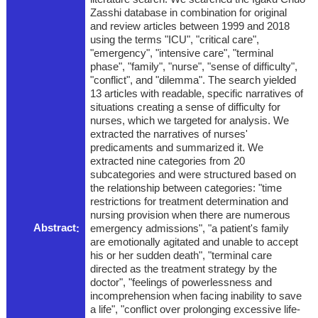
Zasshi database in combination for original
and review articles between 1999 and 2018
using the terms "ICU", "critical care",
"emergency", "intensive care", "terminal
phase", "family", "nurse", "sense of difficulty",
"conflict", and "dilemma". The search yielded
13 articles with readable, specific narratives of
situations creating a sense of difficulty for
nurses, which we targeted for analysis. We
extracted the narratives of nurses'
predicaments and summarized it. We
extracted nine categories from 20
subcategories and were structured based on
the relationship between categories: "time
restrictions for treatment determination and
nursing provision when there are numerous
Abstract
emergency admissions", "a patient's family
are emotionally agitated and unable to accept
his or her sudden death", "terminal care
directed as the treatment strategy by the
doctor", "feelings of powerlessness and
incomprehension when facing inability to save
a life", "conflict over prolonging excessive life-