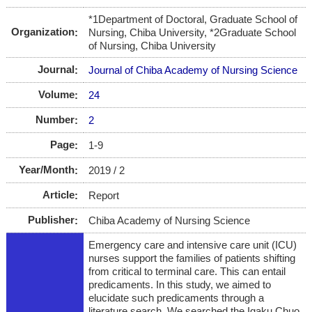
*1Department of Doctoral, Graduate School of
Organization
Nursing, Chiba University, *2Graduate School
of Nursing, Chiba University
Journal
Journal of Chiba Academy of Nursing Science
Volume
24
Number
2
Page
1-9
Year/Month
2019 / 2
Article
Report
Publisher
Chiba Academy of Nursing Science
Emergency care and intensive care unit (ICU)
nurses support the families of patients shifting
from critical to terminal care. This can entail
predicaments. In this study, we aimed to
elucidate such predicaments through a
literature search. We searched the Igaku Chuo