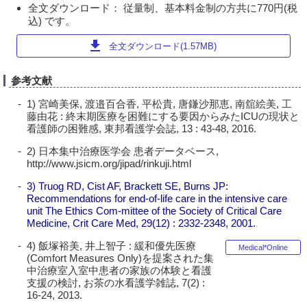
全文ダウンロード： 従量制、基本料金制の方共に770円(税
込) です。
download
全文ダウンロード(1.57MB)
参考文献
1) 宮崎美保, 渡邉百合香, 平松貴, 唐鎌沙那恵, 南舘絵美, 工
藤由花 : 終末期医療を困難にする要因からみたICUの現状と
看護師の困難感, 東邦看護学会誌, 13 : 43-48, 2016.
2) 日本集中治療医学会 患者データベース,
http://www.jsicm.org/jipad/rinkuji.html
3) Truog RD, Cist AF, Brackett SE, Burns JP:
Recommendations for end-of-life care in the intensive care
unit The Ethics Com-mittee of the Society of Critical Care
Medicine, Crit Care Med, 29(12) : 2332-2348, 2001.
4) 飯塚裕美, 井上智子 : 緩和優先医療
Medical*Online
(Comfort Measures Only)を提案された集
中治療室入室中患者の家族の体験と看護
支援の検討, お茶の水看護学雑誌, 7(2) :
16-24, 2013.