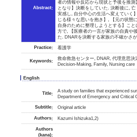
者の情報や反応から現状と予後を推測】
Abstract
となり】決断をしていた. 決断後に, 
実感し, 自分中心の生活へ変えていく
じる様々な思いを抱き】, 【元の状
自身のために整理しようとする】こと
方で, 【医療者の一言が家族の自責や
た. DNARを決断する家族の不確かさ
Practice
看護学
救命救急センター, DNAR, 代理意思決定, 家族, 看護支
Keywords
Decision-Making, Family, Nursing care
English
A study on families that experienced su
Title
Department of Emergency and Critical 
Subtitle
Original article
Authors
Kazumi Ishizuka1,2)
Authors
(kana)