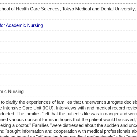
hool of Health Care Sciences, Tokyo Medical and Dental University,
 for Academic Nursing
mic Nursing
 clarify the experiences of families that underwent surrogate decis
 Intensive Care Unit (ICU). Interviews with and medical record revie
ducted. The families "felt that the patient's life was in danger and we
igned various consent forms in hopes that the patient would be saved,
king a doctor." Families "were distressed about the sudden and uncer
nd "sought information and cooperation with medical professionals ab
ecision based on "affirmation from medical professionals" after "cons