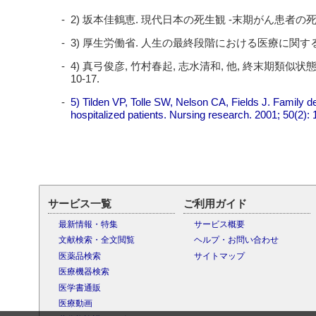
2) 坂本佳鶴恵. 現代日本の死生観 -末期がん患者の死
3) 厚生労働省. 人生の最終段階における医療に関する意識調査, https:/
4) 真弓俊彦, 竹村春起, 志水清和, 他, 終末期類似状態
10-17.
5) Tilden VP, Tolle SW, Nelson CA, Fields J. Family d
hospitalized patients. Nursing research. 2001; 50(2): 
サービス一覧
ご利用ガイド
最新情報・特集
サービス概要
文献検索・全文閲覧
ヘルプ・お問い合わせ
医薬品検索
サイトマップ
医療機器検索
医学書通販
医療動画