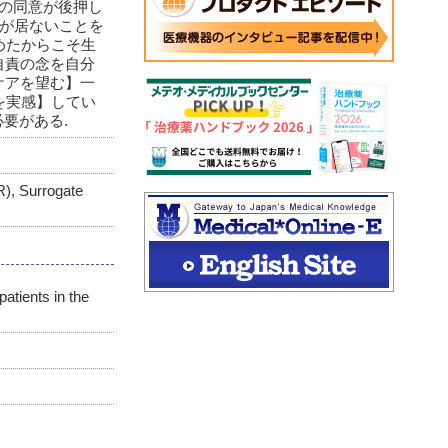
らの同意が後押し
者が居ないことを
めたからこそ生
自責の念を自分
ケアを望む】一
を実感】してい
必要がある.
 Surrogate
atients in the