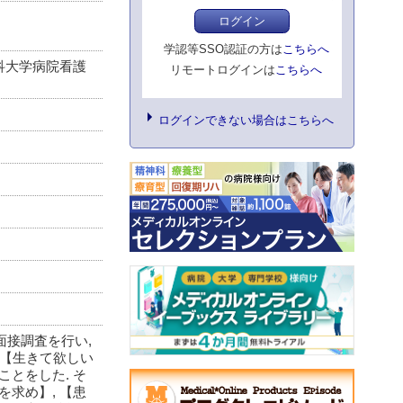
ログイン
学認等SSO認証の方は
こちらへ
医科大学病院看護
リモートログインは
こちらへ
ログインできない場合はこちらへ
面接調査を行い,
 【生きて欲しい
とをした. そ
求め】, 【患