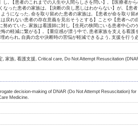
し, 【患者のこれまでの人生や人間らしさを問い】, 【医療者か
亡くなった患者の家族は, 【決断の良し悪しはわからない】が, 【患
】ようになった. 命を取り留めた患者の家族は, 【患者が命を取り留
態には戻れない患者の存在意義を見出そうとする】ことや【患者への
に努めていた. 家族は看護師に対し【生死の狭間にいる患者中心の
後悔の軽減に繋がる】, 【重症感が漂う中で, 患者家族を支える看護
が埋められ, 自責の念や決断時の苦悩が軽減できるよう, 支援を行う
援, Critical care, Do Not Attempt Resuscitation (DNAR),
rrogate decision-making of DNAR (Do Not Attempt Resuscitation) for p
Care Medicine.