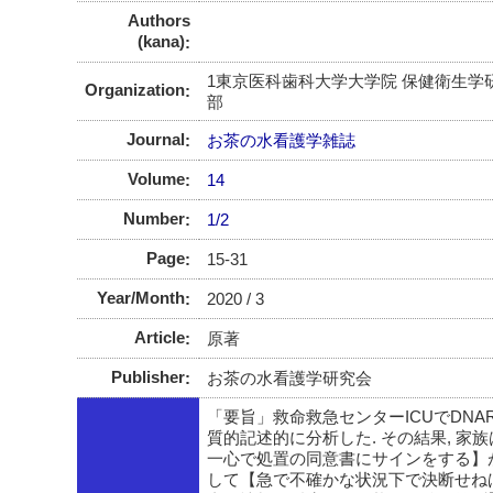
Authors
(kana)
1東京医科歯科大学大学院 保健衛生学研
Organization
部
Journal
お茶の水看護学雑誌
Volume
14
Number
1/2
Page
15-31
Year/Month
2020 / 3
Article
原著
Publisher
お茶の水看護学研究会
「要旨」救命救急センターICUでDNA
質的記述的に分析した. その結果, 家
一心で処置の同意書にサインをする】が
して【急で不確かな状況下で決断せねば