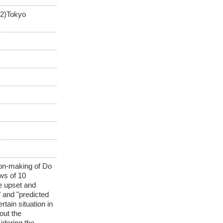
 2)Tokyo
ion-making of Do
ws of 10
re upset and
" and "predicted
tain situation in
out the
idering the