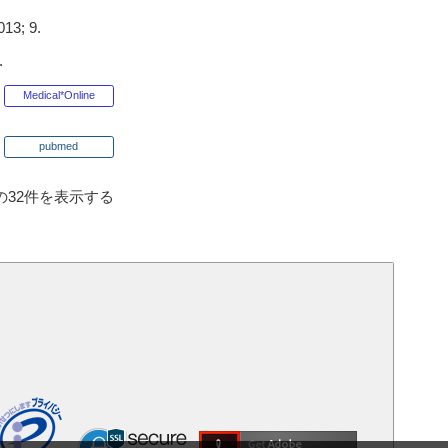
; 9.
.
Medical*Online
pubmed
の32件を表示する