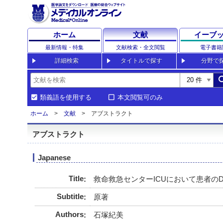
ホーム
文献
イーブ
最新情報・特集
文献検索・全文閲覧
電子書籍
詳細検索
タイトルで探す
分野で
sea
類義語を使用する
本文閲覧可のみ
ホーム
文献
アブストラクト
アブストラクト
Japanese
Title
救命救急センターICUにおいて患者のDNAR (
Subtitle
原著
Authors
石塚紀美