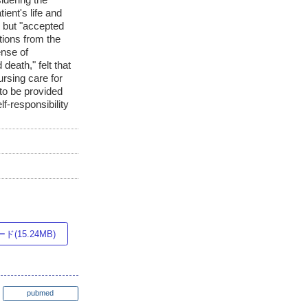
ent's life and
" but "accepted
tions from the
ense of
death," felt that
ursing care for
to be provided
f-responsibility
(15.24MB)
pubmed