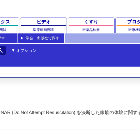
ックス
ビデオ
くすり
プロ
閲覧
医療動画視聴
医薬品検索
医療機
探す
学会・出版社で探す
rch
オプション
Do Not Attempt Resuscitation) を決断した家族の体験に関