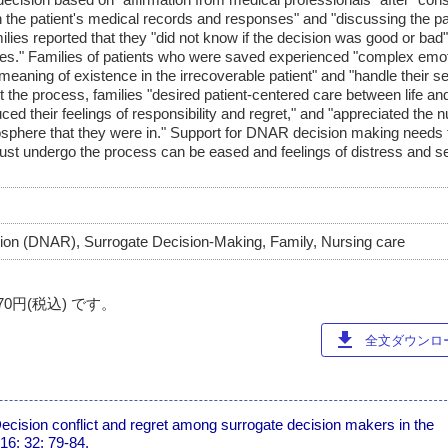
 the patient's medical records and responses" and "discussing the pati
milies reported that they "did not know if the decision was good or bad
ives." Families of patients who were saved experienced "complex emo
d meaning of existence in the irrecoverable patient" and "handle their s
ut the process, families "desired patient-centered care between life and 
d their feelings of responsibility and regret," and "appreciated the n
mosphere that they were in." Support for DNAR decision making needs 
 must undergo the process can be eased and feelings of distress and sel
ation (DNAR), Surrogate Decision-Making, Family, Nursing care
円(税込) です。
download
全文ダウンロード
ecision conflict and regret among surrogate decision makers in the
016; 32: 79-84.