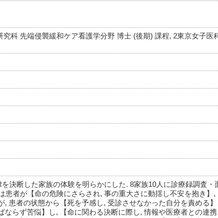
究科 先端侵襲緩和ケア看護学分野 博士 (後期) 課程, 2東京女子
Rを決断した家族の体験を明らかにした. 8家族10人に診療録調査・
族は患者が【命の危険にさらされ, 事の重大さに動揺し不安を抱き】,
, 患者の状態から【死を予感し, 受診させなかった自分を責める】こ
ならず苦悩】し, 【命に関わる決断に際し, 情報や医療者との連携を