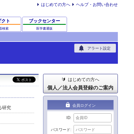
はじめての方へ
ヘルプ・お問い合わせ
ダクト
ブックセンター
器検索
医学書通販
notifications
アラート設定
はじめての方へ
個人／法人会員登録のご案内
lock
会員ログイン
する研究
ID
パスワード