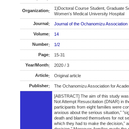
1)Doctoral Course Student, Graduate Sc
Organization
Women's Medical University Hospital
Journal
Journal of the Ochanomizu Association
Volume
14
Number
1/2
Page
15-31
Year/Month
2020 / 3
Article
Original article
Publisher
The Ochanomizu Association for Acade
[ABSTRACT] The aim of this study was to
Not Attempt Resuscitation (DNAR) in the
participants from eight families were con
anxious about the serious situation," "s
death and blamed themselves for not see
which they had to make the decision," a
decision." Moreover, families made the d