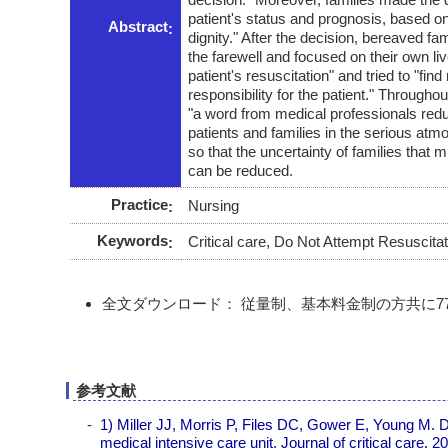
patient's status and prognosis, based on
Abstract
dignity." After the decision, bereaved fa
the farewell and focused on their own l
patient's resuscitation" and tried to "fin
responsibility for the patient." Througho
"a word from medical professionals reduce
patients and families in the serious at
so that the uncertainty of families that
can be reduced.
Practice
Nursing
Keywords
Critical care, Do Not Attempt Resuscit
全文ダウンロード： 従量制、基本料金制の方共に770
参考文献
1) Miller JJ, Morris P, Files DC, Gower E, Young M. D
medical intensive care unit. Journal of critical care. 2