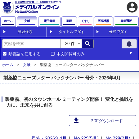
account_circle
ホーム
文献
電子書籍
動画
くすり
医療機器
書籍通販
詳細検索
タイトルで探す
分野で探す
search
notifications
類義語を使用する
本文閲覧可のみ
ホーム
文献
製薬協ニューズレター バックナンバー
製薬協ニューズレター バックナンバー 号外・2026年4月
製薬協、初のタウンホール ミーティング開催！ 変化と挑戦を
力に、未来を共に創る
download
PDFダウンロード
号外・2026年4月
No.229(5月)
No.228(2月)