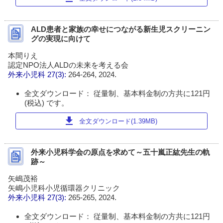
ALD患者と家族の幸せにつながる新生児スクリーニン
グの実現に向けて
本間りえ
認定NPO法人ALDの未来を考える会
外来小児科
27(3):
264-264, 2024.
全文ダウンロード： 従量制、基本料金制の方共に121円
(税込) です。
download
全文ダウンロード(1.39MB)
外来小児科学会の原点を求めて～五十嵐正紘先生の軌
跡～
矢嶋茂裕
矢嶋小児科小児循環器クリニック
外来小児科
27(3):
265-265, 2024.
全文ダウンロード： 従量制、基本料金制の方共に121円