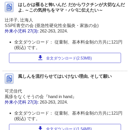
はしかは罹ると怖いんだ. だからワクチンが大切なんだ
よ. ～この気持ちをママ・パパに伝えたい～
辻洋子, 辻海人
SSPE青空の会 (亜急性硬化性全脳炎・家族の会)
外来小児科
27(3):
262-263, 2024.
全文ダウンロード： 従量制、基本料金制の方共に121円
(税込) です。
download
全文ダウンロード(2.53MB)
風しんを流行らせてはいけない理由, そして願い
可児佳代
風疹をなくそうの会『hand in hand』
外来小児科
27(3):
263-263, 2024.
全文ダウンロード： 従量制、基本料金制の方共に121円
(税込) です。
download
全文ダウンロード(1.54MB)