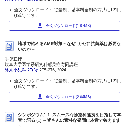
全文ダウンロード： 従量制、基本料金制の方共に121円
(税込) です。
download
全文ダウンロード(1.67MB)
地域で始めるAMR対策～なぜ, カゼに抗菌薬は必要な
いのか～
手塚宜行
岐阜大学医学系研究科感染症寄附講座
外来小児科
27(3):
275-276, 2024.
全文ダウンロード： 従量制、基本料金制の方共に121円
(税込) です。
download
全文ダウンロード(2.04MB)
シンポジウム1-1. スムーズな診療科連携を目指して本
音で語る (1) ～皆さんの素朴な疑問に本音で答えます
～