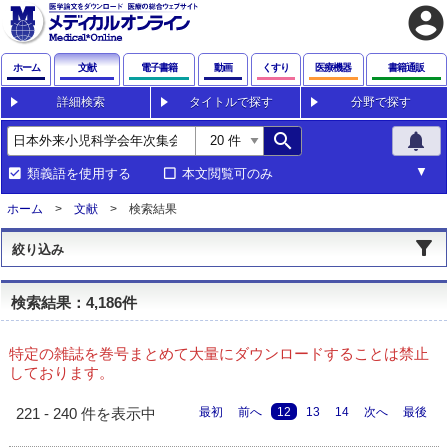
account_circle
ホーム
文献
電子書籍
動画
くすり
医療機器
書籍通販
詳細検索
タイトルで探す
分野で探す
search
notifications
類義語を使用する
本文閲覧可のみ
ホーム
文献
検索結果
絞り込み
検索結果：4,186件
特定の雑誌を巻号まとめて大量にダウンロードすることは禁止
しております。
最初
前へ
12
13
14
次へ
最後
221 - 240 件を表示中