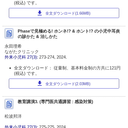
(税込) です。
download
全文ダウンロード(1.66MB)
Phaseで見極める! ホンネ!? & ホント!? の小児中耳炎
の診かた & 治しかた
永田理希
ながたクリニック
外来小児科
27(3):
273-274, 2024.
全文ダウンロード： 従量制、基本料金制の方共に121円
(税込) です。
download
全文ダウンロード(2.03MB)
教育講演3. (専門医共通講習 : 感染対策)
松波邦洋
外来小児科
27(3):
275-275, 2024.