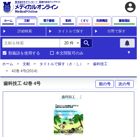
account_circle
ホーム
文献
電子書籍
動画
くすり
医療機器
書籍通販
詳細検索
タイトルで探す
分野で探す
search
notifications
類義語を使用する
本文閲覧可のみ
ホーム
文献
タイトルで探す（さ・し）
歯科技工
42巻 4号(2014)
歯科技工 42巻 4号
前の号
次の号