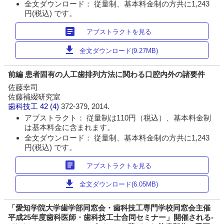
全文ダウンロード： 従量制、基本料金制の方共に1,243
円(税込) です。
article
アブストラクトを見る
download
全文ダウンロード(9.27MB)
前編 患者固有の人工歯排列方法に関わる口腔内外の諸要件
佐藤幸司
佐藤補綴研究室
歯科技工
42 (4)
372-379, 2014.
アブストラクト： 従量制は110円（税込）、基本料金制
は基本料金に含まれます。
全文ダウンロード： 従量制、基本料金制の方共に1,243
円(税込) です。
article
アブストラクトを見る
download
全文ダウンロード(6.05MB)
「愛知学院大学歯学部同窓会・歯科技工専門学校同窓会主催
平成25年度歯科医師・歯科技工士合同セミナー」開催される-