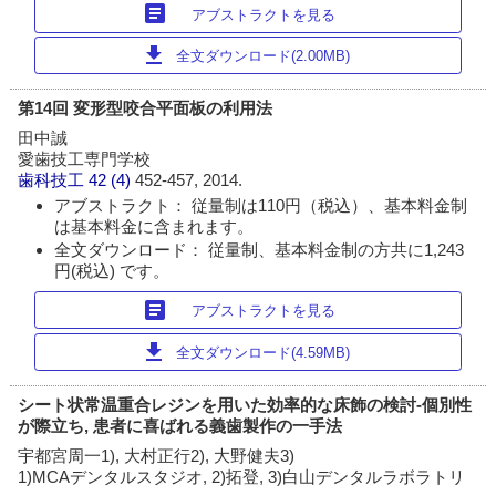
article
アブストラクトを見る
download
全文ダウンロード(2.00MB)
第14回 変形型咬合平面板の利用法
田中誠
愛歯技工専門学校
歯科技工
42 (4)
452-457, 2014.
アブストラクト： 従量制は110円（税込）、基本料金制
は基本料金に含まれます。
全文ダウンロード： 従量制、基本料金制の方共に1,243
円(税込) です。
article
アブストラクトを見る
download
全文ダウンロード(4.59MB)
シート状常温重合レジンを用いた効率的な床飾の検討-個別性
が際立ち, 患者に喜ばれる義歯製作の一手法
宇都宮周一1), 大村正行2), 大野健夫3)
1)MCAデンタルスタジオ, 2)拓登, 3)白山デンタルラボラトリ