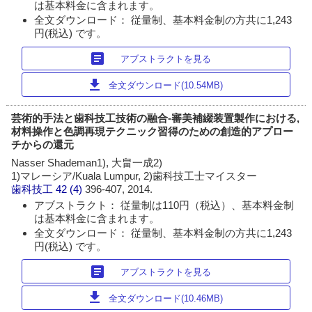
は基本料金に含まれます。
全文ダウンロード： 従量制、基本料金制の方共に1,243
円(税込) です。
article
アブストラクトを見る
download
全文ダウンロード(10.54MB)
芸術的手法と歯科技工技術の融合-審美補綴装置製作における,
材料操作と色調再現テクニック習得のための創造的アプロー
チからの還元
Nasser Shademan1), 大畠一成2)
1)マレーシア/Kuala Lumpur, 2)歯科技工士マイスター
歯科技工
42 (4)
396-407, 2014.
アブストラクト： 従量制は110円（税込）、基本料金制
は基本料金に含まれます。
全文ダウンロード： 従量制、基本料金制の方共に1,243
円(税込) です。
article
アブストラクトを見る
download
全文ダウンロード(10.46MB)