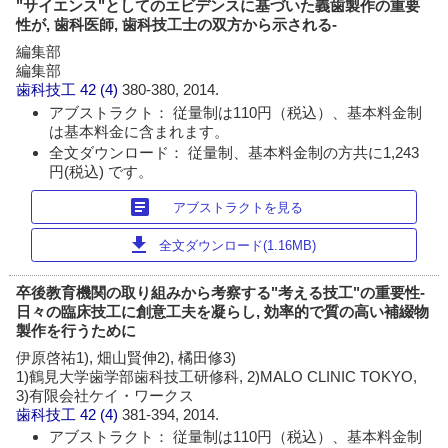
"サイエンス"としてのエビデンスに基づいた義歯製作の重要
性が, 歯科医師, 歯科技工士の双方から示される-
編集部
編集部
歯科技工
42 (4)
380-380, 2014.
アブストラクト： 従量制は110円（税込）、基本料金制
は基本料金に含まれます。
全文ダウンロード： 従量制、基本料金制の方共に1,243
円(税込) です。
article
アブストラクトを見る
download
全文ダウンロード(1.16MB)
卒後教育機関の取り組みから考察する"考える技工"の重要性-
日々の臨床技工に創意工夫を凝らし, 効率的で質の高い補綴物
製作を行うために
伊原啓祐1), 畑山賢伸2), 橘田修3)
1)鶴見大学歯学部歯科技工研修科, 2)MALO CLINIC TOKYO,
3)有限会社ケイ・ワークス
歯科技工
42 (4)
381-394, 2014.
アブストラクト： 従量制は110円（税込）、基本料金制