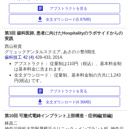
article
アブストラクトを見る
download
全文ダウンロード(5.87MB)
第3回 歯科医師, 患者に向けたHospitalityのラボサイドからの
実践
西山裕貴
グリュックデンタルスクエア, あさの☆塾9期生
歯科技工
42 (4)
428-433, 2014.
アブストラクト： 従量制は110円（税込）、基本料金制
は基本料金に含まれます。
全文ダウンロード： 従量制、基本料金制の方共に1,243
円(税込) です。
article
アブストラクトを見る
download
全文ダウンロード(4.36MB)
第10回 可撤式電鋳インプラント上部構造・症例編[前編]
林昌二
神奈川歯科大学附属横浜クリニック・インプラント科, 神奈川