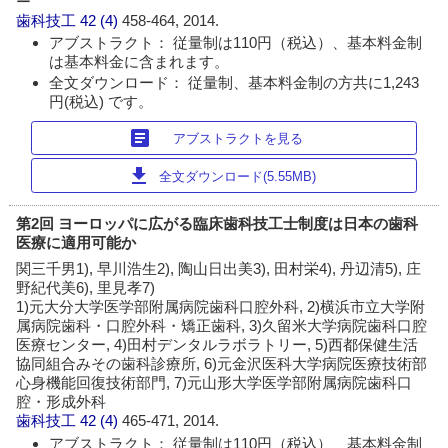
ー
歯科技工
42 (4)
458-464, 2014.
アブストラクト： 従量制は110円（税込）、基本料金制
は基本料金に含まれます。
全文ダウンロード： 従量制、基本料金制の方共に1,243
円(税込) です。
article
アブストラクトを見る
download
全文ダウンロード(5.55MB)
第2回 ヨーロッパに広がる臨床歯科技工士制度は日本の歯科
医療に適用可能か
関三千男1), 早川浩生2), 陶山日出美3), 田村栄4), 丹辺清5), 庄
野紀代美6), 里見孝7)
1)元大分大学医学部附属病院歯科口腔外科, 2)横浜市立大学附
属病院歯科・口腔外科・矯正歯科, 3)久留米大学病院歯科口腔
医療センター, 4)田村デンタルラボラトリー, 5)西都保健生活
協同組合みその歯科診療所, 6)元金沢医科大学病院医療技術部
心身機能回復技術部門, 7)元山形大学医学部附属病院歯科口
腔・形成外科
歯科技工
42 (4)
465-471, 2014.
アブストラクト： 従量制は110円（税込）、基本料金制