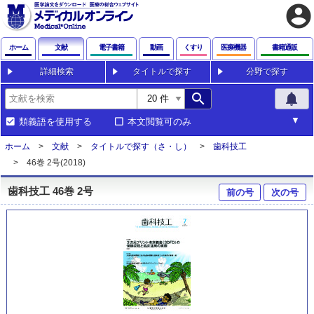
account_circle
ホーム
文献
電子書籍
動画
くすり
医療機器
書籍通販
詳細検索
タイトルで探す
分野で探す
search
notifications
類義語を使用する
本文閲覧可のみ
ホーム
文献
タイトルで探す（さ・し）
歯科技工
46巻 2号(2018)
歯科技工 46巻 2号
前の号
次の号