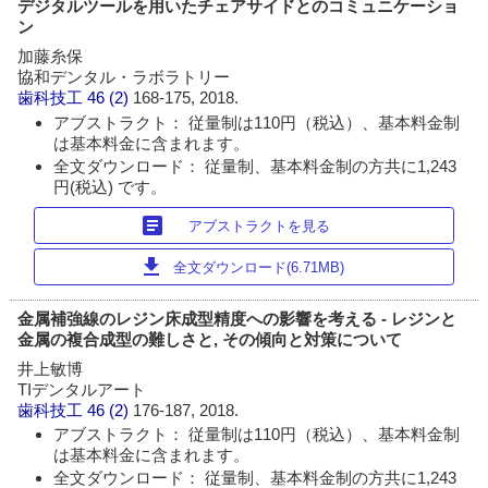
デジタルツールを用いたチェアサイドとのコミュニケーショ
ン
加藤糸保
協和デンタル・ラボラトリー
歯科技工
46 (2)
168-175, 2018.
アブストラクト： 従量制は110円（税込）、基本料金制
は基本料金に含まれます。
全文ダウンロード： 従量制、基本料金制の方共に1,243
円(税込) です。
article
アブストラクトを見る
download
全文ダウンロード(6.71MB)
金属補強線のレジン床成型精度への影響を考える - レジンと
金属の複合成型の難しさと, その傾向と対策について
井上敏博
TIデンタルアート
歯科技工
46 (2)
176-187, 2018.
アブストラクト： 従量制は110円（税込）、基本料金制
は基本料金に含まれます。
全文ダウンロード： 従量制、基本料金制の方共に1,243