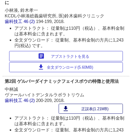
に
小林湊, 鈴木孝一
KCDL小林湊総義歯研究所, 医)鈴木歯科クリニック
歯科技工
46 (2)
194-199, 2018.
アブストラクト： 従量制は110円（税込）、基本料金制
は基本料金に含まれます。
全文ダウンロード： 従量制、基本料金制の方共に1,243
円(税込) です。
article
アブストラクトを見る
download
全文ダウンロード(5.60MB)
第2回 ゲルバーダイナミックフェイスボウの特徴と使用法
中林誠
ヴァールハイトデンタルラボラトリウム
歯科技工
46 (2)
200-209, 2018.
download
正誤表(1.21MB)
アブストラクト： 従量制は110円（税込）、基本料金制
は基本料金に含まれます。
全文ダウンロード： 従量制、基本料金制の方共に1,243