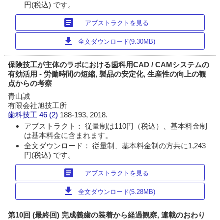
円(税込) です。
article
アブストラクトを見る
download
全文ダウンロード(9.30MB)
保険技工が主体のラボにおける歯科用CAD / CAMシステムの
有効活用 - 労働時間の短縮, 製品の安定化, 生産性の向上の観
点からの考察
青山誠
有限会社旭技工所
歯科技工
46 (2)
188-193, 2018.
アブストラクト： 従量制は110円（税込）、基本料金制
は基本料金に含まれます。
全文ダウンロード： 従量制、基本料金制の方共に1,243
円(税込) です。
article
アブストラクトを見る
download
全文ダウンロード(5.28MB)
第10回 (最終回) 完成義歯の装着から経過観察, 連載のおわり