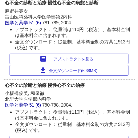
心不全の診断と治療 慢性心不全の病態と診断
麻野井英次
富山医科薬科大学医学部第2内科
医学と薬学
51 (6)
781-789, 2004.
アブストラクト： 従量制は110円（税込）、基本料金制
は基本料金に含まれます。
全文ダウンロード： 従量制、基本料金制の方共に913円
(税込) です。
article
アブストラクトを見る
download
全文ダウンロード(6.38MB)
心不全の診断と治療 慢性心不全の治療
小板橋俊美, 和泉徹
北里大学医学部内科学
医学と薬学
51 (6)
790-798, 2004.
アブストラクト： 従量制は110円（税込）、基本料金制
は基本料金に含まれます。
全文ダウンロード： 従量制、基本料金制の方共に913円
(税込) です。