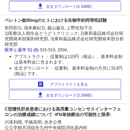
download
全文ダウンロード(4.34MB)
ペレトン錠80mgのヒトにおける生物学的同等性試験
前田彰1), 池本麻紀2), 義山巌3), 上野佐知子3)
1)医療法人相生会どうどうクリニック, 2)東和薬品株式会社研
究開発本部製剤研究部, 3)東和薬品株式会社研究開発本部分析
研究部
医学と薬学
51 (6)
915-919, 2004.
アブストラクト： 従量制は110円（税込）、基本料金制
は基本料金に含まれます。
全文ダウンロード： 従量制、基本料金制の方共に913円
(税込) です。
article
アブストラクトを見る
download
全文ダウンロード(3.26MB)
C型慢性肝炎患者における高用量コンセンサスインターフェ
ロンの治療成績について -IFN単独療法の可能性と限界-
川床利晴, 平橋高明, 赤木公博
公立学校共済組合九州中央病院消化器内科