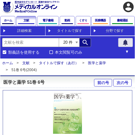
account_circle
ホーム
文献
電子書籍
動画
くすり
医療機器
書籍通販
詳細検索
タイトルで探す
分野で探す
search
notifications
類義語を使用する
本文閲覧可のみ
ホーム
文献
タイトルで探す（あ行）
医学と薬学
51巻 6号(2004)
医学と薬学 51巻 6号
前の号
次の号