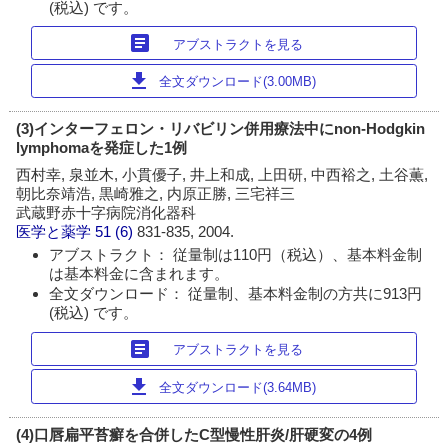
(税込) です。
article
アブストラクトを見る
download
全文ダウンロード(3.00MB)
(3)インターフェロン・リバビリン併用療法中にnon-Hodgkin
lymphomaを発症した1例
西村幸, 泉並木, 小貫優子, 井上和成, 上田研, 中西裕之, 土谷薫,
朝比奈靖浩, 黒崎雅之, 内原正勝, 三宅祥三
武蔵野赤十字病院消化器科
医学と薬学
51 (6)
831-835, 2004.
アブストラクト： 従量制は110円（税込）、基本料金制
は基本料金に含まれます。
全文ダウンロード： 従量制、基本料金制の方共に913円
(税込) です。
article
アブストラクトを見る
download
全文ダウンロード(3.64MB)
(4)口唇扁平苔癬を合併したC型慢性肝炎/肝硬変の4例