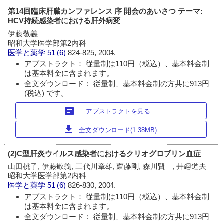
第14回臨床肝臓カンファレンス 序 開会のあいさつ テーマ:
HCV持続感染者における肝外病変
伊藤敬義
昭和大学医学部第2内科
医学と薬学
51 (6)
824-825, 2004.
アブストラクト： 従量制は110円（税込）、基本料金制
は基本料金に含まれます。
全文ダウンロード： 従量制、基本料金制の方共に913円
(税込) です。
article
アブストラクトを見る
download
全文ダウンロード(1.38MB)
(2)C型肝炎ウイルス感染者におけるクリオグロブリン血症
山田桃子, 伊藤敬義, 三代川章雄, 齋藤剛, 森川賢一, 井廻道夫
昭和大学医学部第2内科
医学と薬学
51 (6)
826-830, 2004.
アブストラクト： 従量制は110円（税込）、基本料金制
は基本料金に含まれます。
全文ダウンロード： 従量制、基本料金制の方共に913円