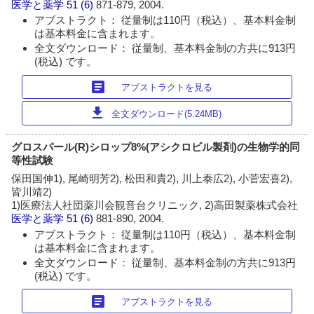
医学と薬学
51 (6)
871-879, 2004.
アブストラクト： 従量制は110円（税込）、基本料金制
は基本料金に含まれます。
全文ダウンロード： 従量制、基本料金制の方共に913円
(税込) です。
article
アブストラクトを見る
download
全文ダウンロード(5.24MB)
グロスパール(R)シロップ8%(アシクロビル製剤)の生物学的同
等性試験
保田国伸1), 尾崎明芳2), 松田和貴2), 川上泰広2), 小菅宏喜2),
皆川靖2)
1)医療法人社団薬川会観音台クリニック, 2)高田製薬株式会社
医学と薬学
51 (6)
881-890, 2004.
アブストラクト： 従量制は110円（税込）、基本料金制
は基本料金に含まれます。
全文ダウンロード： 従量制、基本料金制の方共に913円
(税込) です。
article
アブストラクトを見る