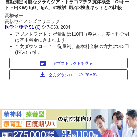
自動測定可能なクラミジア・トラコマチス抗体検査「Ctオー
ト・F(KW)-lgG, -IgA」の検討 -既存3検査キットとの比較-
高橋敬一
高橋ウイメンズクリニック
医学と薬学
51 (6)
947-953, 2004.
アブストラクト： 従量制は110円（税込）、基本料金制
は基本料金に含まれます。
全文ダウンロード： 従量制、基本料金制の方共に913円
(税込) です。
article
アブストラクトを見る
download
全文ダウンロード(4.38MB)