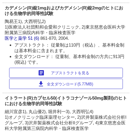
カデメシン(R)錠1mgおよびカデメシン(R)錠2mgのヒトにお
ける生物学的同等性試験
陶易王1), 大西明弘2)
1)医療法人社団勲和会愛和クリニック, 2)東京慈恵会医科大学
附属第三病院内科学・臨床検査医学
医学と薬学
51 (6)
861-870, 2004.
アブストラクト： 従量制は110円（税込）、基本料金制
は基本料金に含まれます。
全文ダウンロード： 従量制、基本料金制の方共に913円
(税込) です。
article
アブストラクトを見る
download
全文ダウンロード(5.77MB)
イトラート(R)カプセル50(イトラコナゾール50mg製剤)のヒト
における生物学的同等性試験
細川宣彦1), 丸山優2), 堀井利一3), 大西明弘4)
1)オノクリニック臨床薬理センター, 2)沢井製薬株式会社分析I
グループ, 3)沢井製薬株式会社分析IIグループ, 4)東京慈恵会医
科大学附属第三病院内科学・臨床検査医学