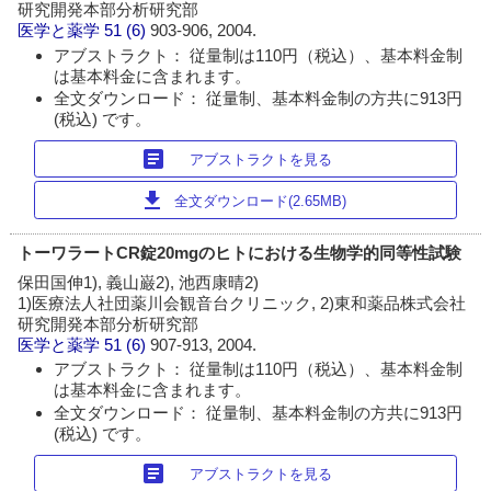
研究開発本部分析研究部
医学と薬学
51 (6)
903-906, 2004.
アブストラクト： 従量制は110円（税込）、基本料金制
は基本料金に含まれます。
全文ダウンロード： 従量制、基本料金制の方共に913円
(税込) です。
article
アブストラクトを見る
download
全文ダウンロード(2.65MB)
トーワラートCR錠20mgのヒトにおける生物学的同等性試験
保田国伸1), 義山巌2), 池西康晴2)
1)医療法人社団薬川会観音台クリニック, 2)東和薬品株式会社
研究開発本部分析研究部
医学と薬学
51 (6)
907-913, 2004.
アブストラクト： 従量制は110円（税込）、基本料金制
は基本料金に含まれます。
全文ダウンロード： 従量制、基本料金制の方共に913円
(税込) です。
article
アブストラクトを見る