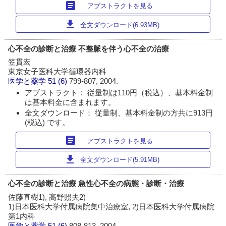
article
アブストラクトを見る
download
全文ダウンロード(6.93MB)
心不全の診断と治療 不整脈を伴う心不全の治療
笠貫宏
東京女子医科大学循環器内科
医学と薬学
51 (6)
799-807, 2004.
アブストラクト： 従量制は110円（税込）、基本料金制
は基本料金に含まれます。
全文ダウンロード： 従量制、基本料金制の方共に913円
(税込) です。
article
アブストラクトを見る
download
全文ダウンロード(5.91MB)
心不全の診断と治療 急性心不全の病態・診断・治療
佐藤直樹1), 高野照夫2)
1)日本医科大学付属病院集中治療室, 2)日本医科大学付属病院
第1内科
医学と薬学
51 (6)
808-813, 2004.