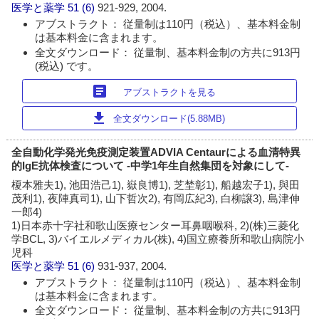
医学と薬学
51 (6)
921-929, 2004.
アブストラクト： 従量制は110円（税込）、基本料金制
は基本料金に含まれます。
全文ダウンロード： 従量制、基本料金制の方共に913円
(税込) です。
article
アブストラクトを見る
download
全文ダウンロード(5.88MB)
全自動化学発光免疫測定装置ADVIA Centaurによる血清特異
的IgE抗体検査について -中学1年生自然集団を対象にして-
榎本雅夫1), 池田浩己1), 嶽良博1), 芝埜彰1), 船越宏子1), 與田
茂利1), 夜陣真司1), 山下哲次2), 有岡広紀3), 白柳譲3), 島津伸
一郎4)
1)日本赤十字社和歌山医療センター耳鼻咽喉科, 2)(株)三菱化
学BCL, 3)バイエルメディカル(株), 4)国立療養所和歌山病院小
児科
医学と薬学
51 (6)
931-937, 2004.
アブストラクト： 従量制は110円（税込）、基本料金制
は基本料金に含まれます。
全文ダウンロード： 従量制、基本料金制の方共に913円