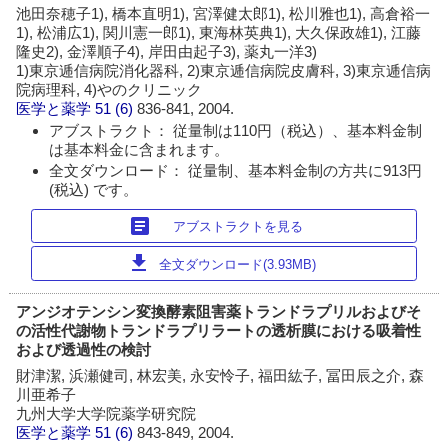
池田奈穂子1), 橋本直明1), 宮澤健太郎1), 松川雅也1), 高倉裕一
1), 松浦広1), 関川憲一郎1), 東海林英典1), 大久保政雄1), 江藤
隆史2), 金澤順子4), 岸田由起子3), 薬丸一洋3)
1)東京逓信病院消化器科, 2)東京逓信病院皮膚科, 3)東京逓信病
院病理科, 4)やのクリニック
医学と薬学
51 (6)
836-841, 2004.
アブストラクト： 従量制は110円（税込）、基本料金制
は基本料金に含まれます。
全文ダウンロード： 従量制、基本料金制の方共に913円
(税込) です。
article
アブストラクトを見る
download
全文ダウンロード(3.93MB)
アンジオテンシン変換酵素阻害薬トランドラプリルおよびそ
の活性代謝物トランドラプリラートの透析膜における吸着性
および透過性の検討
財津潔, 浜瀬健司, 林宏美, 永安怜子, 福田紘子, 冨田辰之介, 森
川亜希子
九州大学大学院薬学研究院
医学と薬学
51 (6)
843-849, 2004.