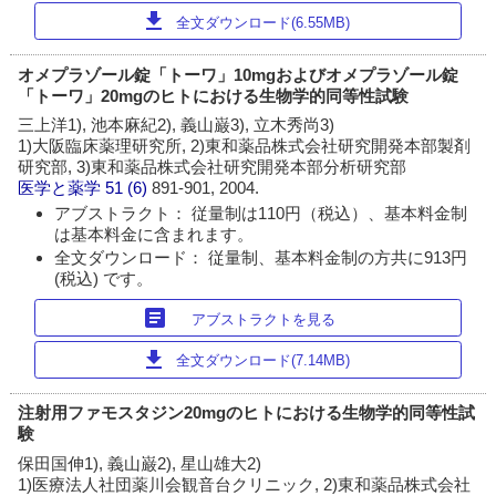
download
全文ダウンロード(6.55MB)
オメプラゾール錠「トーワ」10mgおよびオメプラゾール錠
「トーワ」20mgのヒトにおける生物学的同等性試験
三上洋1), 池本麻紀2), 義山巌3), 立木秀尚3)
1)大阪臨床薬理研究所, 2)東和薬品株式会社研究開発本部製剤
研究部, 3)東和薬品株式会社研究開発本部分析研究部
医学と薬学
51 (6)
891-901, 2004.
アブストラクト： 従量制は110円（税込）、基本料金制
は基本料金に含まれます。
全文ダウンロード： 従量制、基本料金制の方共に913円
(税込) です。
article
アブストラクトを見る
download
全文ダウンロード(7.14MB)
注射用ファモスタジン20mgのヒトにおける生物学的同等性試
験
保田国伸1), 義山巌2), 星山雄大2)
1)医療法人社団薬川会観音台クリニック, 2)東和薬品株式会社