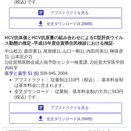
(税込) です。
article
アブストラクトを見る
download
全文ダウンロード(4.28MB)
HCV抗体価とHCV抗原量の組み合わせによるC型肝炎ウイル
ス動態の推定 -平成15年度佐賀県住民検診における検証-
中山稔1), 森田要1), 尾形瞳1), 山口一剛1), 内田尚美1), 榊保彦
1), 山本匡介2)
1)佐賀県医師会成人病予防センター検査課, 2)佐賀大学医学部
内科学
医学と薬学
51 (6)
939-945, 2004.
アブストラクト： 従量制は110円（税込）、基本料金制
は基本料金に含まれます。
全文ダウンロード： 従量制、基本料金制の方共に913円
(税込) です。
article
アブストラクトを見る
download
全文ダウンロード(4.26MB)