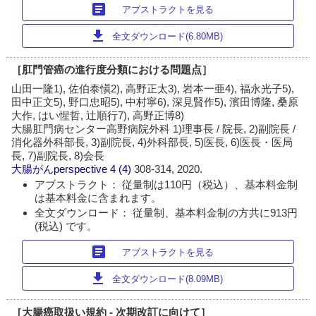
article
アブストラクトを見る
download
全文ダウンロード(6.80MB)
［肛門管癌の進行度分類における問題点］
山田一隆1), 佐伯泰愼2), 高野正太3), 岩本一亜4), 福永光子5),
田中正文5), 野口忠昭5), 中村寧6), 深見賢作5), 濱田博隆, 桑原
大作, はい惺哲, 辻順行7), 高野正博8)
大腸肛門病センター高野病院外科 1)理事長 / 院長, 2)副院長 /
消化器外科部長, 3)副院長, 4)外科部長, 5)医長, 6)医長・医局
長, 7)副院長, 8)会長
大腸がんperspective
4 (4)
308-314, 2020.
アブストラクト： 従量制は110円（税込）、基本料金制
は基本料金に含まれます。
全文ダウンロード： 従量制、基本料金制の方共に913円
(税込) です。
article
アブストラクトを見る
download
全文ダウンロード(8.09MB)
［大腸癌取扱い規約 - 次期改訂に向けて］