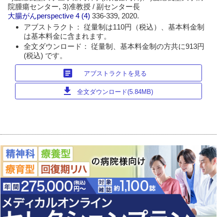
院腫瘍センター, 3)准教授 / 副センター長
大腸がんperspective
4 (4)
336-339, 2020.
アブストラクト： 従量制は110円（税込）、基本料金制
は基本料金に含まれます。
全文ダウンロード： 従量制、基本料金制の方共に913円
(税込) です。
article
アブストラクトを見る
download
全文ダウンロード(5.84MB)