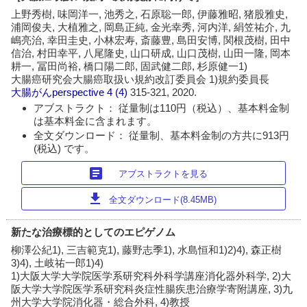
上野秀樹, 味岡洋一, 池秀之, 石原聡一郎, 伊藤雅昭, 猪股雅史,
浦岡俊夫, 大植雅之, 岡島正純, 金光幸秀, 河内洋, 絹笠祐介, 九
嶋亮治, 幸田圭史, 小林宏寿, 斎藤豊, 島田安博, 関根茂樹, 田中
信治, 村田幸平, 八尾隆史, 山口研成, 山口茂樹, 山田一隆, 岡本
耕一, 冨田尚裕, 橋口陽二郎, 固武健二郎, 杉原健一1)
大腸癌研究会大腸癌取扱い規約改訂委員会 1)規約委員長
大腸がんperspective
4 (4)
315-321, 2020.
アブストラクト： 従量制は110円（税込）、基本料金制
は基本料金に含まれます。
全文ダウンロード： 従量制、基本料金制の方共に913円
(税込) です。
article
アブストラクトを見る
download
全文ダウンロード(8.45MB)
新たな治療標的としてのエピゲノム
柳澤公紀1), 三吉範克1), 藤野志季1), 水島恒和1)2)4), 森正樹
3)4), 土岐祐一郎1)4)
1)大阪大学大学院医学系研究科外科学講座消化器外科学, 2)大
阪大学大学院医学系研究科炎症性腸疾患治療学寄附講座, 3)九
州大学大学院消化器・総合外科, 4)教授