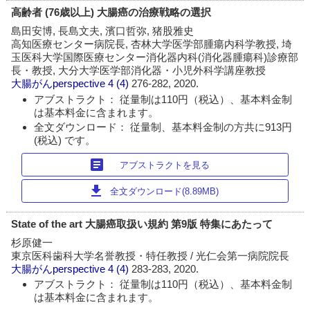
高齢者 (76歳以上) 大腸癌の治療戦略の選択
島田安博, 長島文夫, 濱口哲弥, 猪股雅史
高知医療センター病院長, 杏林大学医学部腫瘍内科学教授, 埼
玉医科大学国際医療センター消化器内科(消化器腫瘍科)診療部
長・教授, 大分大学医学部消化器・小児外科学講座教授
大腸がんperspective
4 (4)
276-282, 2020.
アブストラクト： 従量制は110円（税込）、基本料金制
は基本料金に含まれます。
全文ダウンロード： 従量制、基本料金制の方共に913円
(税込) です。
article
アブストラクトを見る
download
全文ダウンロード(8.89MB)
State of the art 大腸癌取扱い規約 第9版 特集にあたって
杉原健一
東京医科歯科大学名誉教授・特任教授 / 光仁会第一病院院長
大腸がんperspective
4 (4)
283-283, 2020.
アブストラクト： 従量制は110円（税込）、基本料金制
は基本料金に含まれます。