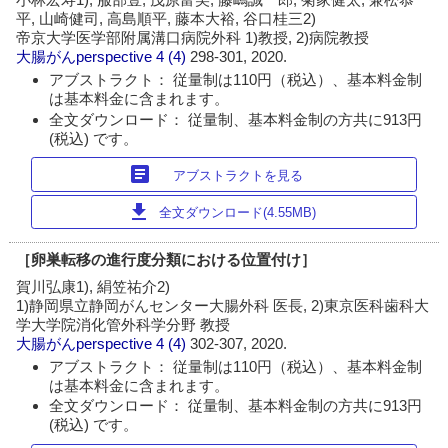
平, 山崎健司, 高島順平, 藤本大裕, 谷口桂三2)
帝京大学医学部附属溝口病院外科 1)教授, 2)病院教授
大腸がんperspective
4 (4)
298-301, 2020.
アブストラクト： 従量制は110円（税込）、基本料金制
は基本料金に含まれます。
全文ダウンロード： 従量制、基本料金制の方共に913円
(税込) です。
article
アブストラクトを見る
download
全文ダウンロード(4.55MB)
［卵巣転移の進行度分類における位置付け］
賀川弘康1), 絹笠祐介2)
1)静岡県立静岡がんセンター大腸外科 医長, 2)東京医科歯科大
学大学院消化管外科学分野 教授
大腸がんperspective
4 (4)
302-307, 2020.
アブストラクト： 従量制は110円（税込）、基本料金制
は基本料金に含まれます。
全文ダウンロード： 従量制、基本料金制の方共に913円
(税込) です。