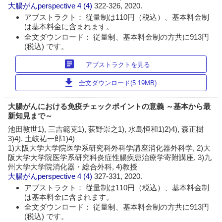
大腸がんperspective
4 (4)
322-326, 2020.
アブストラクト： 従量制は110円（税込）、基本料金制
は基本料金に含まれます。
全文ダウンロード： 従量制、基本料金制の方共に913円
(税込) です。
article
アブストラクトを見る
download
全文ダウンロード(5.19MB)
大腸がんにおける免疫チェックポイントの意義 ～基本から最
新知見まで～
池田敦世1), 三吉範克1), 荻野崇之1), 水島恒和1)2)4), 森正樹
3)4), 土岐祐一郎1)4)
1)大阪大学大学院医学系研究科外科学講座消化器外科学, 2)大
阪大学大学院医学系研究科炎症性腸疾患治療学寄附講座, 3)九
州大学大学院消化器・総合外科, 4)教授
大腸がんperspective
4 (4)
327-331, 2020.
アブストラクト： 従量制は110円（税込）、基本料金制
は基本料金に含まれます。
全文ダウンロード： 従量制、基本料金制の方共に913円
(税込) です。