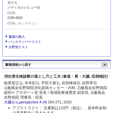
発行元
メディカルレビュー社
ISSN
2188-4560
ISSN（オンライン）
書籍の購入
バックナンバーリスト
分野別リスト
書籍情報から探す
▼
消化管生検診断の落とし穴と工夫 (食道・胃・大腸, 症例検討)
栃尾智正1), 寺本彰1), 平田大善1), 岩舘峰雄2), 佐野寧3)
1)薫風会佐野病院消化器病センター・内科, 2)薫風会佐野病院
緩和ケアサポート室 室長 / 地域医療連携室 副室長, 3)薫風会
佐野病院 理事長・院長
大腸がんperspective
4 (4)
264-271, 2020.
アブストラクト： 従量制は110円（税込）、基本料金制
は基本料金に含まれます。