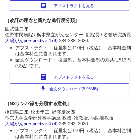
article
アブストラクトを見る
［改訂の理念と新たな進行度分類］
固武健二郎
佐野市民病院 / 栃木県立がんセンター, 副院長 / 名誉研究所長
大腸がんperspective
4 (4)
284-288, 2020.
アブストラクト： 従量制は110円（税込）、基本料金制
は基本料金に含まれます。
全文ダウンロード： 従量制、基本料金制の方共に913円
(税込) です。
article
アブストラクトを見る
download
全文ダウンロード(5.96MB)
［N3リンパ節を分類する意義］
橋口陽二郎, 松田圭二, 野澤慶次郎
帝京大学医学部外科学講座 教授, 准教授, 病院准教授
大腸がんperspective
4 (4)
289-292, 2020.
アブストラクト： 従量制は110円（税込）、基本料金制
は基本料金に含まれます。