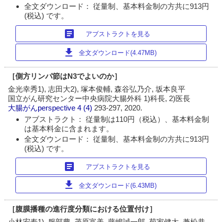
全文ダウンロード： 従量制、基本料金制の方共に913円
(税込) です。
article
アブストラクトを見る
download
全文ダウンロード(4.47MB)
［側方リンパ節はN3でよいのか］
金光幸秀1), 志田大2), 塚本俊輔, 森谷弘乃介, 坂本良平
国立がん研究センター中央病院大腸外科 1)科長, 2)医長
大腸がんperspective
4 (4)
293-297, 2020.
アブストラクト： 従量制は110円（税込）、基本料金制
は基本料金に含まれます。
全文ダウンロード： 従量制、基本料金制の方共に913円
(税込) です。
article
アブストラクトを見る
download
全文ダウンロード(6.43MB)
［腹膜播種の進行度分類における位置付け］
小林宏寿1), 服部豊, 茂原富美, 藤嶋誠一郎, 菊家健太, 兼松恭