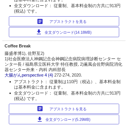
全文ダウンロード： 従量制、基本料金制の方共に913円
(税込) です。
article
アブストラクトを見る
download
全文ダウンロード(14.18MB)
Coffee Break
藤盛孝博1), 佐野亙2)
1)社会医療法人神鋼記念会神鋼記念病院病理診断センター セ
ンター長 / 福島県立医科大学 特任教授, 2)薫風会佐野病院消化
器センター外来・内科 内科部長
大腸がんperspective
4 (4)
272-274, 2020.
アブストラクト： 従量制は110円（税込）、基本料金制
は基本料金に含まれます。
全文ダウンロード： 従量制、基本料金制の方共に913円
(税込) です。
article
アブストラクトを見る
download
全文ダウンロード(5.29MB)