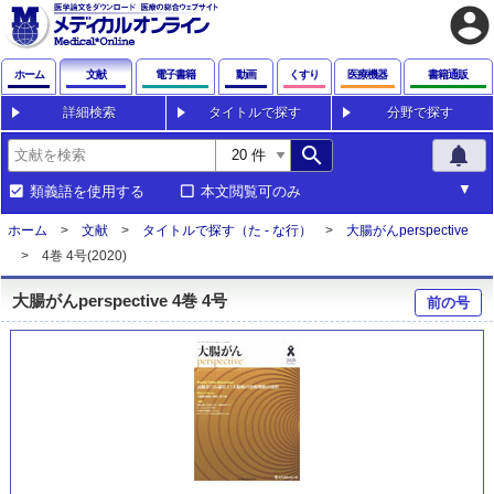
account_circle
ホーム
文献
電子書籍
動画
くすり
医療機器
書籍通販
詳細検索
タイトルで探す
分野で探す
search
notifications
類義語を使用する
本文閲覧可のみ
ホーム
文献
タイトルで探す（た - な行）
大腸がんperspective
4巻 4号(2020)
大腸がんperspective 4巻 4号
前の号