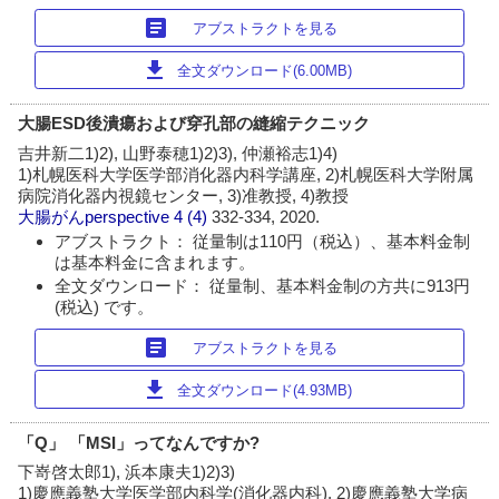
article
アブストラクトを見る
download
全文ダウンロード(6.00MB)
大腸ESD後潰瘍および穿孔部の縫縮テクニック
吉井新二1)2), 山野泰穂1)2)3), 仲瀬裕志1)4)
1)札幌医科大学医学部消化器内科学講座, 2)札幌医科大学附属
病院消化器内視鏡センター, 3)准教授, 4)教授
大腸がんperspective
4 (4)
332-334, 2020.
アブストラクト： 従量制は110円（税込）、基本料金制
は基本料金に含まれます。
全文ダウンロード： 従量制、基本料金制の方共に913円
(税込) です。
article
アブストラクトを見る
download
全文ダウンロード(4.93MB)
「Q」 「MSI」ってなんですか?
下嵜啓太郎1), 浜本康夫1)2)3)
1)慶應義塾大学医学部内科学(消化器内科), 2)慶應義塾大学病