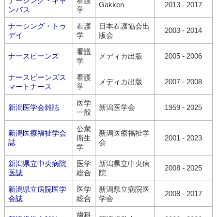
ナーシング・キャ
看護
Gakken
2013 - 2017
ンバス
学
ナーシング・トゥ
看護
日本看護協会出
2003 - 2014
デイ
学
版会
看護
ナースビーンズ
メディカ出版
2005 - 2006
学
ナースビーンズス
看護
メディカ出版
2007 - 2008
マートナース
学
医学
新潟医学会雑誌
新潟医学会
1959 - 2025
一般
公衆
新潟医療福祉学会
新潟医療福祉学
衛生
2001 - 2023
誌
会
学
新潟県立中央病院
医学
新潟県立中央病
2008 - 2025
医誌
総合
院
新潟県立病院医学
医学
新潟県立病院医
2008 - 2017
会誌
総合
学会
歯科