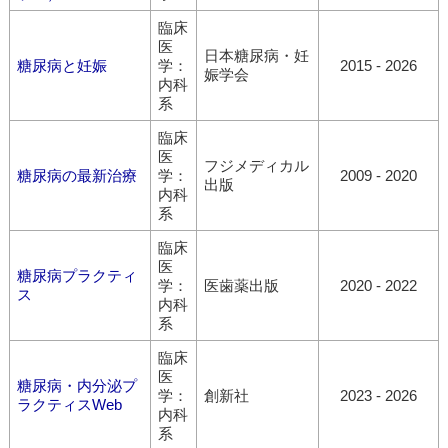
臨床
医
日本糖尿病・妊
糖尿病と妊娠
学：
2015 - 2026
娠学会
内科
系
臨床
医
フジメディカル
糖尿病の最新治療
学：
2009 - 2020
出版
内科
系
臨床
医
糖尿病プラクティ
学：
医歯薬出版
2020 - 2022
ス
内科
系
臨床
医
糖尿病・内分泌プ
学：
創新社
2023 - 2026
ラクティスWeb
内科
系