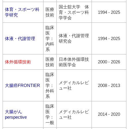
国士舘大学 体
体育・スポーツ科
医療
育・スポーツ科
1994 - 2025
学研究
技術
学学会
臨床
医
体液・代謝管理
体液・代謝管理
学：
1994 - 2025
研究会
内科
系
医療
日本体外循環技
体外循環技術
2000 - 2026
技術
術医学会
臨床
医
メディカルレビ
大腸癌FRONTIER
学：
2008 - 2013
ュー社
外科
系
臨床
大腸がん
医
メディカルレビ
2014 - 2020
perspective
学：
ュー社
一般