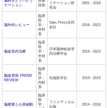
脳科学とリハビリ
医療
リテーション研
2001 - 2018
テーション
技術
究会
臨床
医
Silex Press合同
脳外科レビュー
学：
2016 - 2023
会社
外科
系
臨床
医
日本脳神経血管
脳血管内治療
学：
2016 - 2023
内治療学会
外科
系
臨床
医
脳血管病 TREND
学：
先端医学社
2019 - 2019
REVIEW
内科
系
臨床
医
フジメディカル
脳梗塞と心房細動
学：
2014 - 2018
出版