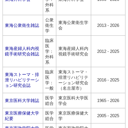
外科
系
公衆
東海公衆衛生学
東海公衆衛生雑誌
衛生
2013 - 2026
会
学
臨床
医
東海産婦人科内視
東海産婦人科内
学：
2012 - 2025
鏡手術研究会雑誌
視鏡手術研究会
外科
系
臨床
東海ストーマ・
東海ストーマ・排
医
排泄リハビリテ
泄リハビリテーシ
2016 - 2025
学：
ーション研究会
ョン研究会誌
一般
（名古屋市）
医学
東京医科大学医
東京医科大学雑誌
1965 - 2026
総合
学会
東京医療保健大学
医学
東京医療保健大
2005 - 2025
紀要
総合
学