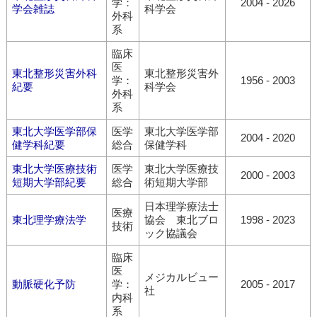
学：
2004 - 2026
学会雑誌
科学会
外科
系
臨床
医
東北整形災害外科
東北整形災害外
学：
1956 - 2003
紀要
科学会
外科
系
東北大学医学部保
医学
東北大学医学部
2004 - 2020
健学科紀要
総合
保健学科
東北大学医療技術
医学
東北大学医療技
2000 - 2003
短期大学部紀要
総合
術短期大学部
日本理学療法士
医療
東北理学療法学
協会 東北ブロ
1998 - 2023
技術
ック協議会
臨床
医
メジカルビュー
動脈硬化予防
学：
2005 - 2017
社
内科
系