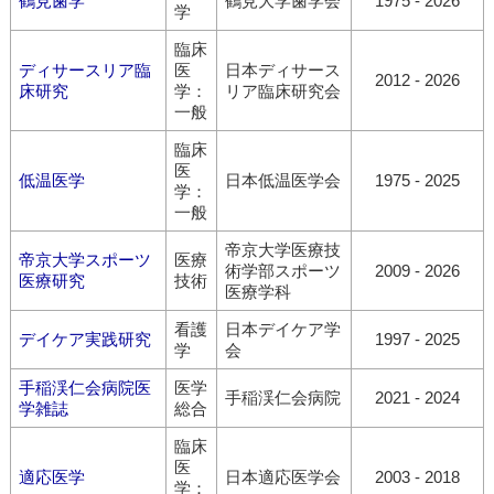
鶴見歯学
鶴見大学歯学会
1975 - 2026
学
臨床
ディサースリア臨
医
日本ディサース
2012 - 2026
床研究
学：
リア臨床研究会
一般
臨床
医
低温医学
日本低温医学会
1975 - 2025
学：
一般
帝京大学医療技
帝京大学スポーツ
医療
術学部スポーツ
2009 - 2026
医療研究
技術
医療学科
看護
日本デイケア学
デイケア実践研究
1997 - 2025
学
会
手稲渓仁会病院医
医学
手稲渓仁会病院
2021 - 2024
学雑誌
総合
臨床
医
適応医学
日本適応医学会
2003 - 2018
学：