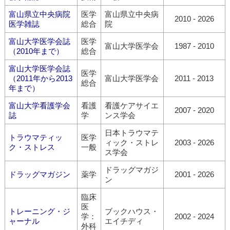
富山県立中央病院
医学
富山県立中央病
2010 - 2026
医学雑誌
総合
院
富山大学医学会誌
医学
富山大学医学会
1987 - 2010
（2010年まで）
総合
富山大学医学会誌
医学
（2011年から2013
富山大学医学会
2011 - 2013
総合
年まで）
富山大学看護学会
看護
看護ケアサイエ
2007 - 2020
誌
学
ンス学会
日本トラウマテ
トラウマティッ
医学
ィック・ストレ
2003 - 2026
ク・ストレス
一般
ス学会
ドラッグマガジ
ドラッグマガジン
薬学
2001 - 2026
ン
臨床
医
トレーニング・ジ
ブックハウス・
学：
2002 - 2024
ャーナル
エイチディ
外科