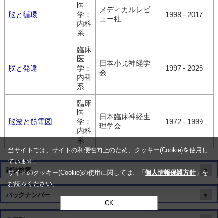
医
メディカルレビ
脳と循環
学：
1998 - 2017
ュー社
内科
系
臨床
医
日本小児神経学
脳と発達
学：
1997 - 2026
会
内科
系
臨床
医
日本臨床神経生
脳波と筋電図
学：
1972 - 1999
理学会
内科
系
当サイトでは、サイトの利便性向上のため、クッキー(Cookie)を使用し
ています。
雑誌検索
▼
サイトのクッキー(Cookie)の使用に関しては、「
個人情報保護方針
」を
お読みください。
バックナンバー
▼
OK