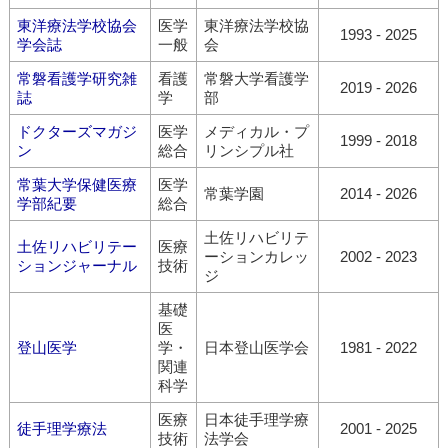
東洋療法学校協会
医学
東洋療法学校協
1993 - 2025
学会誌
一般
会
常磐看護学研究雑
看護
常磐大学看護学
2019 - 2026
誌
学
部
ドクターズマガジ
医学
メディカル・プ
1999 - 2018
ン
総合
リンシプル社
常葉大学保健医療
医学
常葉学園
2014 - 2026
学部紀要
総合
土佐リハビリテ
土佐リハビリテー
医療
ーションカレッ
2002 - 2023
ションジャーナル
技術
ジ
基礎
医
登山医学
学・
日本登山医学会
1981 - 2022
関連
科学
医療
日本徒手理学療
徒手理学療法
2001 - 2025
技術
法学会