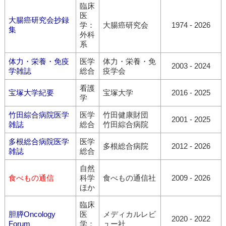
臨床
医
大腸癌研究会抄録
学：
大腸癌研究会
1974 - 2026
集
外科
系
体力・栄養・免疫
医学
体力・栄養・免
2003 - 2024
学雑誌
総合
疫学会
看護
宝塚大学紀要
宝塚大学
2016 - 2025
学
竹田綜合病院医学
医学
竹田健康財団
2001 - 2025
雑誌
総合
竹田綜合病院
多根総合病院医学
医学
多根総合病院
2012 - 2026
雑誌
総合
自然
食べもの通信
科学
食べもの通信社
2009 - 2026
ほか
臨床
胆膵Oncology
医
メディカルレビ
2020 - 2022
Forum
学：
ュー社