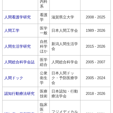
内科
系
看護
人間看護学研究
滋賀県立大学
2008 - 2025
学
医学
人間工学
日本人間工学会
1989 - 2026
一般
自然
新潟人間生活学
人間生活学研究
科学
2015 - 2026
会
ほか
医学
人間総合科学会誌
人間総合科学会
2005 - 2007
総合
公衆
日本人間ドッ
人間ドック
衛生
ク・予防医療学
2005 - 2024
学
会
医療
日本認知・行動
認知行動療法研究
2018 - 2026
技術
療法学会
臨床
医
フジメディカル