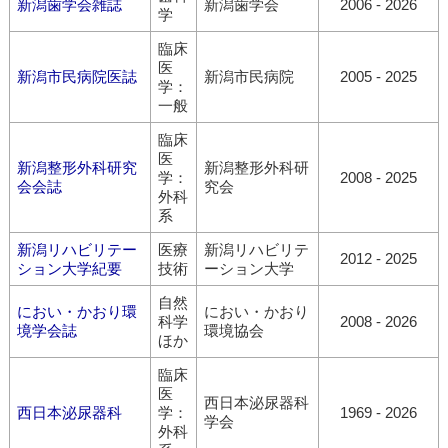
新潟歯学会雑誌
新潟歯学会
2006 - 2026
学
臨床
医
新潟市民病院医誌
新潟市民病院
2005 - 2025
学：
一般
臨床
医
新潟整形外科研究
新潟整形外科研
学：
2008 - 2025
会会誌
究会
外科
系
新潟リハビリテー
医療
新潟リハビリテ
2012 - 2025
ション大学紀要
技術
ーション大学
自然
におい・かおり環
におい・かおり
科学
2008 - 2026
境学会誌
環境協会
ほか
臨床
医
西日本泌尿器科
西日本泌尿器科
学：
1969 - 2026
学会
外科