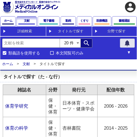
account_circle
ホーム
文献
電子書籍
動画
くすり
医療機器
書籍通販
詳細検索
タイトルで探す
分野で探す
search
notifications
類義語を使用する
本文閲覧可のみ
ホーム
文献
タイトルで探す
タイトルで探す（た - な行）
雑誌名
分野
発行元
配信年数
保
日本体育・スポ
体育学研究
健・
2006 - 2026
ーツ・健康学会
体育
保
体育の科学
健・
杏林書院
2014 - 2025
体育