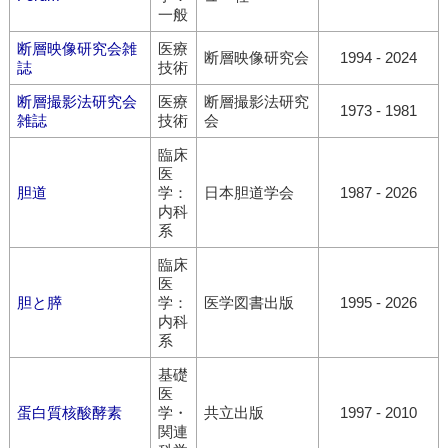
一般
断層映像研究会雑
医療
断層映像研究会
1994 - 2024
誌
技術
断層撮影法研究会
医療
断層撮影法研究
1973 - 1981
雑誌
技術
会
臨床
医
胆道
学：
日本胆道学会
1987 - 2026
内科
系
臨床
医
胆と膵
学：
医学図書出版
1995 - 2026
内科
系
基礎
医
蛋白質核酸酵素
学・
共立出版
1997 - 2010
関連