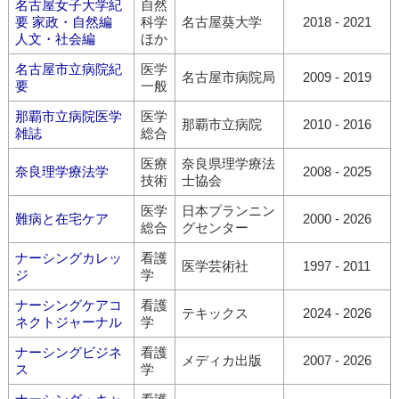
名古屋女子大学紀
自然
要 家政・自然編
科学
名古屋葵大学
2018 - 2021
人文・社会編
ほか
名古屋市立病院紀
医学
名古屋市病院局
2009 - 2019
要
一般
那覇市立病院医学
医学
那覇市立病院
2010 - 2016
雑誌
総合
医療
奈良県理学療法
奈良理学療法学
2008 - 2025
技術
士協会
医学
日本プランニン
難病と在宅ケア
2000 - 2026
総合
グセンター
ナーシングカレッ
看護
医学芸術社
1997 - 2011
ジ
学
ナーシングケアコ
看護
テキックス
2024 - 2026
ネクトジャーナル
学
ナーシングビジネ
看護
メディカ出版
2007 - 2026
ス
学