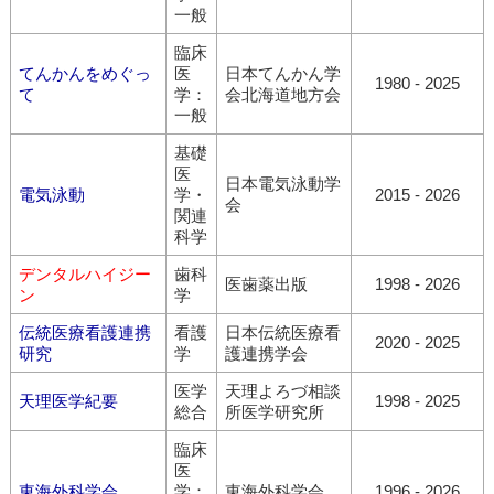
一般
臨床
てんかんをめぐっ
医
日本てんかん学
1980 - 2025
て
学：
会北海道地方会
一般
基礎
医
日本電気泳動学
電気泳動
学・
2015 - 2026
会
関連
科学
デンタルハイジー
歯科
医歯薬出版
1998 - 2026
ン
学
伝統医療看護連携
看護
日本伝統医療看
2020 - 2025
研究
学
護連携学会
医学
天理よろづ相談
天理医学紀要
1998 - 2025
総合
所医学研究所
臨床
医
東海外科学会
学：
東海外科学会
1996 - 2026