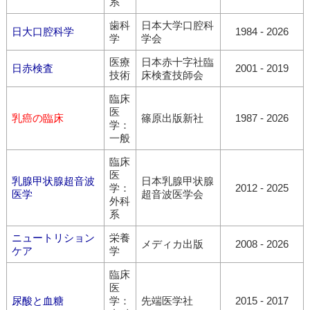
系
歯科
日本大学口腔科
日大口腔科学
1984 - 2026
学
学会
医療
日本赤十字社臨
日赤検査
2001 - 2019
技術
床検査技師会
臨床
医
乳癌の臨床
篠原出版新社
1987 - 2026
学：
一般
臨床
医
乳腺甲状腺超音波
日本乳腺甲状腺
学：
2012 - 2025
医学
超音波医学会
外科
系
ニュートリション
栄養
メディカ出版
2008 - 2026
ケア
学
臨床
医
尿酸と血糖
学：
先端医学社
2015 - 2017