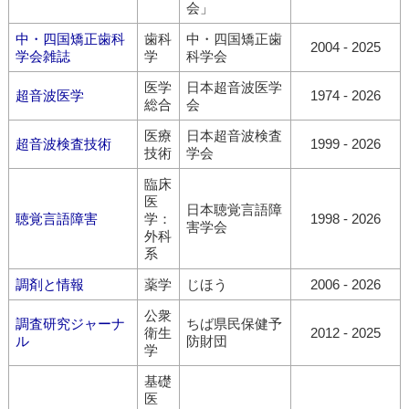
会」
中・四国矯正歯科
歯科
中・四国矯正歯
2004 - 2025
学会雑誌
学
科学会
医学
日本超音波医学
超音波医学
1974 - 2026
総合
会
医療
日本超音波検査
超音波検査技術
1999 - 2026
技術
学会
臨床
医
日本聴覚言語障
聴覚言語障害
学：
1998 - 2026
害学会
外科
系
調剤と情報
薬学
じほう
2006 - 2026
公衆
調査研究ジャーナ
ちば県民保健予
衛生
2012 - 2025
ル
防財団
学
基礎
医