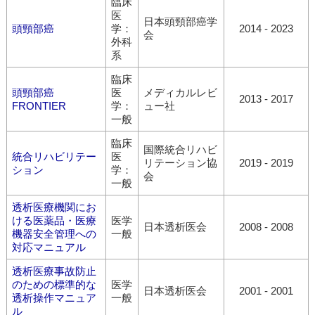
臨床
医
日本頭頸部癌学
頭頸部癌
学：
2014 - 2023
会
外科
系
臨床
頭頸部癌
医
メディカルレビ
2013 - 2017
FRONTIER
学：
ュー社
一般
臨床
国際統合リハビ
統合リハビリテー
医
リテーション協
2019 - 2019
ション
学：
会
一般
透析医療機関にお
ける医薬品・医療
医学
日本透析医会
2008 - 2008
機器安全管理への
一般
対応マニュアル
透析医療事故防止
のための標準的な
医学
日本透析医会
2001 - 2001
透析操作マニュア
一般
ル