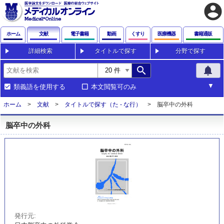
account_circle
ホーム
文献
電子書籍
動画
くすり
医療機器
書籍通販
詳細検索
タイトルで探す
分野で探す
search
notifications
類義語を使用する
本文閲覧可のみ
ホーム
文献
タイトルで探す（た - な行）
脳卒中の外科
脳卒中の外科
発行元