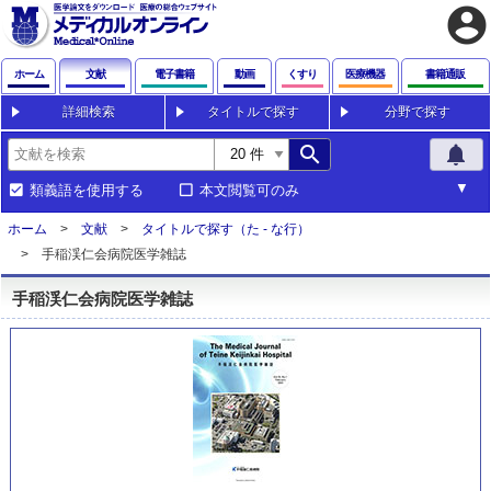
account_circle
ホーム
文献
電子書籍
動画
くすり
医療機器
書籍通販
詳細検索
タイトルで探す
分野で探す
search
notifications
類義語を使用する
本文閲覧可のみ
ホーム
文献
タイトルで探す（た - な行）
手稲渓仁会病院医学雑誌
手稲渓仁会病院医学雑誌