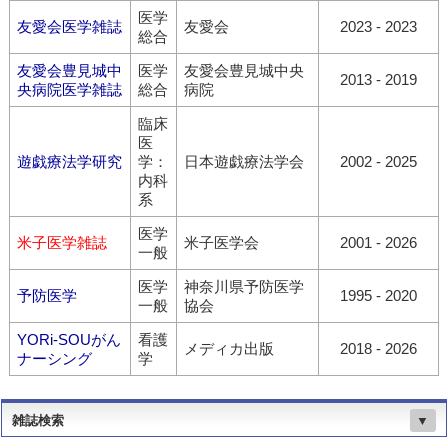
医学
友愛会医学雑誌
友愛会
2023 - 2023
総合
友愛会豊見城中
医学
友愛会豊見城中央
2013 - 2019
央病院医学雑誌
総合
病院
臨床
医
遊戯療法学研究
学：
日本遊戯療法学会
2002 - 2025
内科
系
医学
米子医学雑誌
米子医学会
2001 - 2026
一般
医学
神奈川県予防医学
予防医学
1995 - 2020
一般
協会
YORi-SOUがん
看護
メディカ出版
2018 - 2026
ナーシング
学
雑誌検索
▼