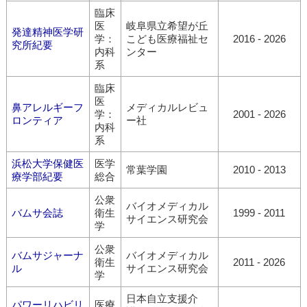
臨床
医
岐阜県立希望が丘
発達精神医学研
学：
こども医療福祉セ
2016 - 2026
究所紀要
内科
ンター
系
臨床
医
鼻アレルギーフ
メディカルレビュ
学：
2001 - 2026
ロンティア
ー社
内科
系
浜松大学保健医
医学
常葉学園
2010 - 2013
療学部紀要
総合
公衆
バイオメディカル
バムサ会誌
衛生
1999 - 2011
サイエンス研究会
学
公衆
バムサジャーナ
バイオメディカル
衛生
2011 - 2026
ル
サイエンス研究会
学
日本自立支援介
パワーリハビリ
医療