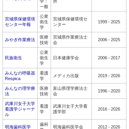
学：
所
一般
公衆
宮城県保健環境
宮城県保健環境セ
衛生
1999 - 2025
センター年報
ンター
学
医療
宮城県作業療法士
みやぎ作業療法
2006 - 2025
技術
会
公衆
民族衛生
衛生
日本健康学会
2006 - 2017
学
みんなの呼吸器
看護
メディカ出版
2019 - 2026
Respica
学
みんなの理学療
医療
富山県理学療法士
1996 - 2020
法
技術
会
武庫川女子大学
看護
武庫川女子大学看
看護学ジャーナ
2016 - 2026
学
護学部
ル
歯科
明海歯科医学
明海歯科医学会
2012 - 2026