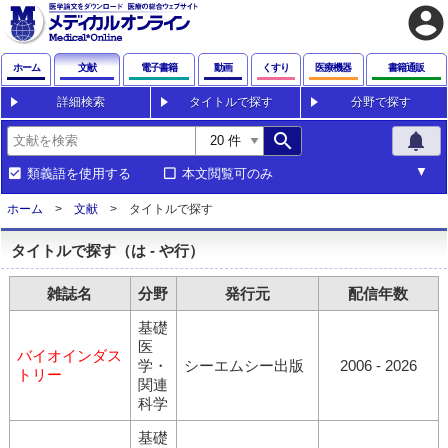
account_circle
ホーム
文献
電子書籍
動画
くすり
医療機器
書籍通販
詳細検索
タイトルで探す
分野で探す
search
notifications
類義語を使用する
本文閲覧可のみ
ホーム
文献
タイトルで探す
タイトルで探す（は - や行）
雑誌名
分野
発行元
配信年数
基礎
医
バイオインダス
学・
シーエムシー出版
2006 - 2026
トリー
関連
科学
基礎