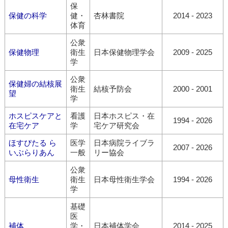
保
保健の科学
健・
杏林書院
2014 - 2023
体育
公衆
保健物理
衛生
日本保健物理学会
2009 - 2025
学
公衆
保健婦の結核展
衛生
結核予防会
2000 - 2001
望
学
ホスピスケアと
看護
日本ホスピス・在
1994 - 2026
在宅ケア
学
宅ケア研究会
ほすぴたる ら
医学
日本病院ライブラ
2007 - 2026
いぶらりあん
一般
リー協会
公衆
母性衛生
衛生
日本母性衛生学会
1994 - 2026
学
基礎
医
補体
学・
日本補体学会
2014 - 2025