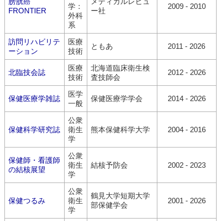
膀胱癌
メディカルレビュ
学：
2009 - 2010
FRONTIER
ー社
外科
系
訪問リハビリテ
医療
ともあ
2011 - 2026
ーション
技術
医療
北海道臨床衛生検
北臨技会誌
2012 - 2026
技術
査技師会
医学
保健医療学雑誌
保健医療学学会
2014 - 2026
一般
公衆
保健科学研究誌
衛生
熊本保健科学大学
2004 - 2016
学
公衆
保健師・看護師
衛生
結核予防会
2002 - 2023
の結核展望
学
公衆
鶴見大学短期大学
保健つるみ
衛生
2001 - 2026
部保健学会
学