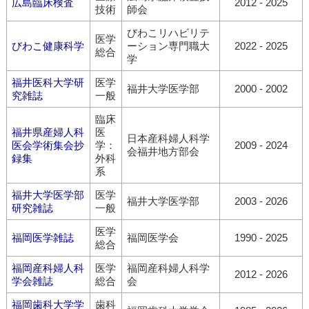
広島臨床検査
2012 - 2025
技術
師会
びわこリハビリテ
医学
びわこ健康科学
ーション専門職大
2022 - 2025
総合
学
福井医科大学研
医学
福井大学医学部
2000 - 2002
究雑誌
一般
臨床
福井県産婦人科
医
日本産科婦人科学
医会学術集会抄
学：
2009 - 2024
会福井地方部会
録集
外科
系
福井大学医学部
医学
福井大学医学部
2003 - 2026
研究雑誌
一般
医学
福岡医学雑誌
福岡医学会
1990 - 2025
総合
福岡産科婦人科
医学
福岡産科婦人科学
2012 - 2026
学会雑誌
総合
会
福岡歯科大学学
歯科