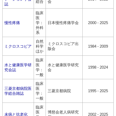
総合
会
誌
臨床
医
慢性疼痛
学：
日本慢性疼痛学会
2000 - 2025
外科
系
自然
ミクロスコピア出
ミクロスコピア
科学
1984 - 2009
版会
ほか
臨床
水と健康医学研
医
水と健康医学研究
1998 - 2024
究会誌
学：
会
一般
臨床
三菱京都病院医
医
三菱京都病院
1995 - 2025
学総合雑誌
学：
一般
臨床
医
博慈会老人病研究
未病と抗老化
2002 - 2025