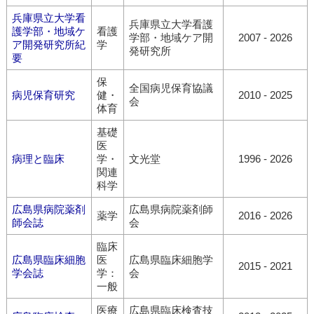
兵庫県立大学看
兵庫県立大学看護
護学部・地域ケ
看護
学部・地域ケア開
2007 - 2026
ア開発研究所紀
学
発研究所
要
保
全国病児保育協議
病児保育研究
健・
2010 - 2025
会
体育
基礎
医
病理と臨床
学・
文光堂
1996 - 2026
関連
科学
広島県病院薬剤
広島県病院薬剤師
薬学
2016 - 2026
師会誌
会
臨床
広島県臨床細胞
医
広島県臨床細胞学
2015 - 2021
学会誌
学：
会
一般
医療
広島県臨床検査技