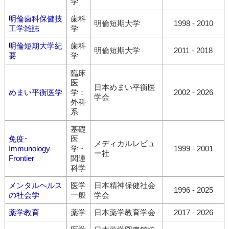
学
明倫歯科保健技
歯科
明倫短期大学
1998 - 2010
工学雑誌
学
明倫短期大学紀
歯科
明倫短期大学
2011 - 2018
要
学
臨床
医
日本めまい平衡医
めまい平衡医学
学：
2002 - 2026
学会
外科
系
基礎
免疫･
医
メディカルレビュ
Immunology
学・
1999 - 2001
ー社
Frontier
関連
科学
メンタルヘルス
医学
日本精神保健社会
1996 - 2025
の社会学
一般
学会
薬学教育
薬学
日本薬学教育学会
2017 - 2026