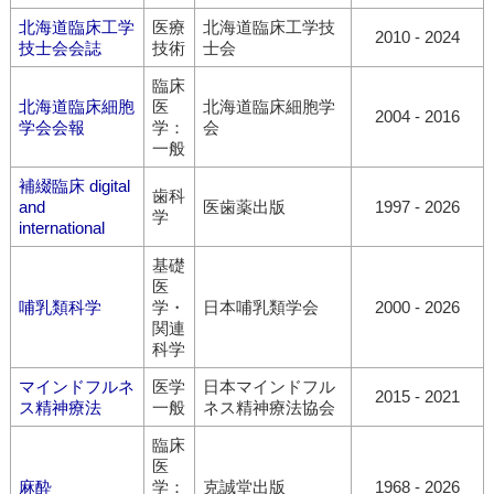
北海道臨床工学
医療
北海道臨床工学技
2010 - 2024
技士会会誌
技術
士会
臨床
北海道臨床細胞
医
北海道臨床細胞学
2004 - 2016
学会会報
学：
会
一般
補綴臨床 digital
歯科
and
医歯薬出版
1997 - 2026
学
international
基礎
医
哺乳類科学
学・
日本哺乳類学会
2000 - 2026
関連
科学
マインドフルネ
医学
日本マインドフル
2015 - 2021
ス精神療法
一般
ネス精神療法協会
臨床
医
麻酔
学：
克誠堂出版
1968 - 2026