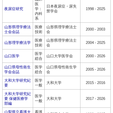
医
日本夜尿症・尿失
夜尿症研究
学：
1998 - 2025
禁学会
内科
系
山形県理学療法
医療
山形県理学療法士
2000 - 2003
士会会誌
技術
会
医療
山形県理学療法士
山形理学療法学
2004 - 2025
技術
会
医学
山口医学
山口大学医学会
2000 - 2026
総合
山口県母性衛生
医学
山口県母性衛生学
2005 - 2026
学会会誌
総合
会
大和大学研究紀
医学
大和大学
2015 - 2016
要
一般
大和大学研究紀
医学
要 保健医療学
大和大学
2017 - 2026
一般
部編
山梨県立看護大
看護