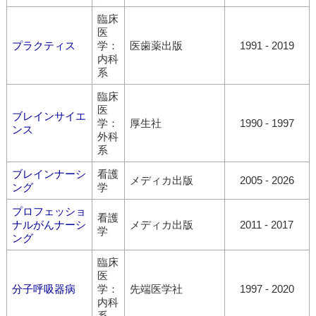
臨床
医
プラクティス
学：
医歯薬出版
1991 - 2019
内科
系
臨床
医
ブレインサイエ
学：
厚生社
1990 - 1997
ンス
外科
系
ブレインナーシ
看護
メディカ出版
2005 - 2026
ング
学
プロフェッショ
看護
ナルがんナーシ
メディカ出版
2011 - 2017
学
ング
臨床
医
分子呼吸器病
学：
先端医学社
1997 - 2020
内科
系