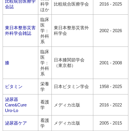
比較統合医療学
科学
比較統合医療学会
2016 - 2025
会誌
ほか
臨床
医
東日本整形災害
東日本整形災害外
学：
2002 - 2026
外科学会雑誌
科学会
外科
系
臨床
医
日本膝関節学会
膝
学：
2001 - 2008
（東京都）
外科
系
栄養
ビタミン
日本ビタミン学会
1958 - 2025
学
泌尿器
看護
Care&Cure
メディカ出版
2016 - 2022
学
Uro-Lo
看護
泌尿器ケア
メディカ出版
2005 - 2015
学