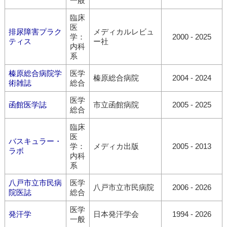
一般
臨床
医
排尿障害プラク
メディカルレビュ
学：
2000 - 2025
ティス
ー社
内科
系
榛原総合病院学
医学
榛原総合病院
2004 - 2024
術雑誌
総合
医学
函館医学誌
市立函館病院
2005 - 2025
総合
臨床
医
バスキュラー・
学：
メディカ出版
2005 - 2013
ラボ
内科
系
八戸市立市民病
医学
八戸市立市民病院
2006 - 2026
院医誌
総合
医学
発汗学
日本発汗学会
1994 - 2026
一般