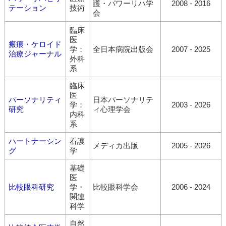
護・パワーリハ学
2008 - 2016
テーション
技術
会
臨床
医
瘢痕・ケロイド
学：
全日本病院出版会
2007 - 2025
治療ジャーナル
外科
系
臨床
医
パーソナリティ
日本パーソナリテ
学：
2003 - 2026
研究
ィ心理学会
内科
系
ハートナーシン
看護
メディカ出版
2005 - 2026
グ
学
基礎
医
比較眼科研究
学・
比較眼科学会
2006 - 2024
関連
科学
自然