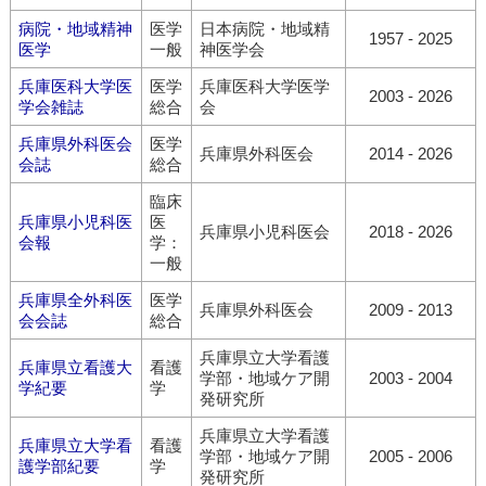
病院・地域精神
医学
日本病院・地域精
1957 - 2025
医学
一般
神医学会
兵庫医科大学医
医学
兵庫医科大学医学
2003 - 2026
学会雑誌
総合
会
兵庫県外科医会
医学
兵庫県外科医会
2014 - 2026
会誌
総合
臨床
兵庫県小児科医
医
兵庫県小児科医会
2018 - 2026
会報
学：
一般
兵庫県全外科医
医学
兵庫県外科医会
2009 - 2013
会会誌
総合
兵庫県立大学看護
兵庫県立看護大
看護
学部・地域ケア開
2003 - 2004
学紀要
学
発研究所
兵庫県立大学看護
兵庫県立大学看
看護
学部・地域ケア開
2005 - 2006
護学部紀要
学
発研究所