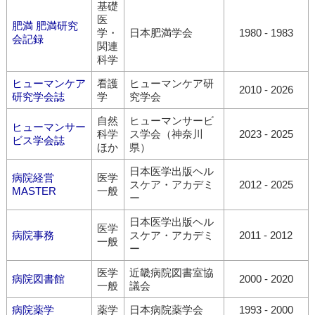
基礎
医
肥満 肥満研究
学・
日本肥満学会
1980 - 1983
会記録
関連
科学
ヒューマンケア
看護
ヒューマンケア研
2010 - 2026
研究学会誌
学
究学会
自然
ヒューマンサービ
ヒューマンサー
科学
ス学会（神奈川
2023 - 2025
ビス学会誌
ほか
県）
日本医学出版ヘル
病院経営
医学
スケア・アカデミ
2012 - 2025
MASTER
一般
ー
日本医学出版ヘル
医学
病院事務
スケア・アカデミ
2011 - 2012
一般
ー
医学
近畿病院図書室協
病院図書館
2000 - 2020
一般
議会
病院薬学
薬学
日本病院薬学会
1993 - 2000