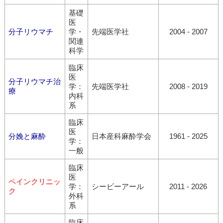
基礎
医
分子リウマチ
学・
先端医学社
2004 - 2007
関連
科学
臨床
医
分子リウマチ治
学：
先端医学社
2008 - 2019
療
内科
系
臨床
医
分娩と麻酔
日本産科麻酔学会
1961 - 2025
学：
一般
臨床
医
ペインクリニッ
学：
シービーアール
2011 - 2026
ク
外科
系
臨床