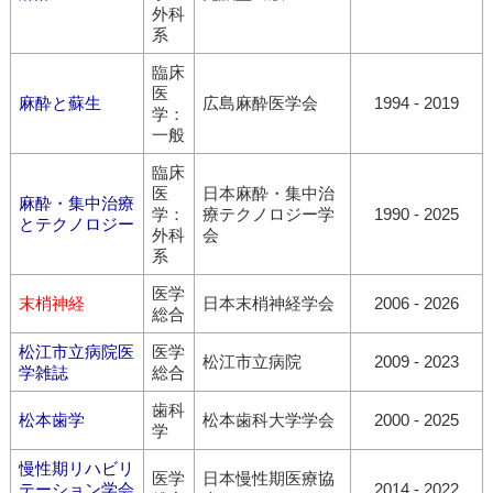
外科
系
臨床
医
麻酔と蘇生
広島麻酔医学会
1994 - 2019
学：
一般
臨床
医
日本麻酔・集中治
麻酔・集中治療
学：
療テクノロジー学
1990 - 2025
とテクノロジー
外科
会
系
医学
末梢神経
日本末梢神経学会
2006 - 2026
総合
松江市立病院医
医学
松江市立病院
2009 - 2023
学雑誌
総合
歯科
松本歯学
松本歯科大学学会
2000 - 2025
学
慢性期リハビリ
医学
日本慢性期医療協
テーション学会
2014 - 2022