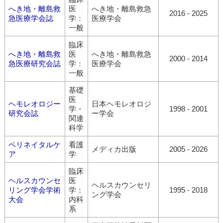
へき地・離島救
医
へき地・離島救急
2016 - 2025
急医療学会誌
学：
医療学会
一般
臨床
へき地・離島救
医
へき地・離島救急
2000 - 2014
急医療研究会誌
学：
医療学会
一般
基礎
医
ヘモレオロジー
日本ヘモレオロジ
学・
1998 - 2001
研究会誌
ー学会
関連
科学
ペリネイタルケ
看護
メディカ出版
2005 - 2026
ア
学
臨床
ヘルスカウンセ
医
ヘルスカウンセリ
リング学会学術
学：
1995 - 2018
ング学会
大会
内科
系