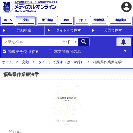
account_circle
ホーム
文献
電子書籍
動画
くすり
医療機器
書籍通販
詳細検索
タイトルで探す
分野で探す
search
notifications
類義語を使用する
本文閲覧可のみ
ホーム
文献
タイトルで探す（は - や行）
福島県作業療法学
福島県作業療法学
発行元