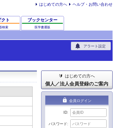
はじめての方へ
ヘルプ・お問い合わせ
ダクト
ブックセンター
器検索
医学書通販
notifications
アラート設定
はじめての方へ
個人／法人会員登録のご案内
lock
会員ログイン
ID
パスワード