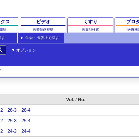
ックス
ビデオ
くすり
プロ
閲覧
医療動画視聴
医薬品検索
医療機
探す
学会・出版社で探す
rch
オプション
ア
Vol. / No.
-2
26-3
26-4
-2
25-3
25-4
-2
24-3
24-4