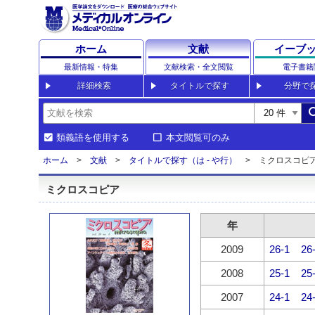
ホーム
文献
イーブ
最新情報・特集
文献検索・全文閲覧
電子書籍
詳細検索
タイトルで探す
分野で
sea
類義語を使用する
本文閲覧可のみ
ホーム
文献
タイトルで探す（は - や行）
ミクロスコピ
ミクロスコピア
年
2009
26-1
26
2008
25-1
25
2007
24-1
24