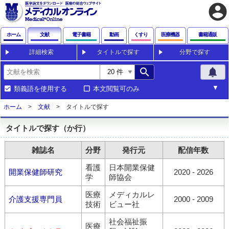
account_circle
ホーム
文献
電子書籍
動画
くすり
医療機器
書籍通販
詳細検索
タイトルで探す
分野で探す
search
notifications
類義語を使用する
本文閲覧可のみ
ホーム
文献
タイトルで探す
タイトルで探す（か行）
雑誌名
分野
発行元
配信年数
看護
日本開業保健
開業保健師研究
2020 - 2026
学
師協会
医療
メディカルレ
介護支援専門員
2000 - 2009
技術
ビュー社
社会福祉振
医療