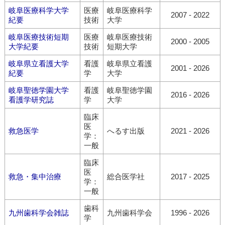
岐阜医療科学大学
医療
岐阜医療科学
2007 - 2022
紀要
技術
大学
岐阜医療技術短期
医療
岐阜医療技術
2000 - 2005
大学紀要
技術
短期大学
岐阜県立看護大学
看護
岐阜県立看護
2001 - 2026
紀要
学
大学
岐阜聖徳学園大学
看護
岐阜聖徳学園
2016 - 2026
看護学研究誌
学
大学
臨床
医
救急医学
へるす出版
2021 - 2026
学：
一般
臨床
医
救急・集中治療
総合医学社
2017 - 2025
学：
一般
歯科
九州歯科学会雑誌
九州歯科学会
1996 - 2026
学