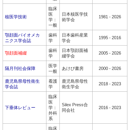
臨床
医
日本核医学技
核医学技術
1981 - 2026
学：
術学会
一般
顎顔面バイオメカ
歯科
日本歯科産業
1995 - 2016
ニクス学会誌
学
学会
歯科
日本顎顔面補
顎顔面補綴
2005 - 2026
学
綴学会
医学
隔月刊社会保障
あけび書房
2000 - 2026
一般
鹿児島県母性衛生
看護
鹿児島県母性
2018 - 2023
学会誌
学
衛生学会
臨床
医
Silex Press合
下垂体レビュー
学：
2016 - 2023
同会社
外科
系
臨床