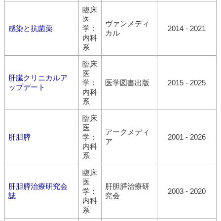
臨床
医
ヴァンメディ
感染と抗菌薬
学：
2014 - 2021
カル
内科
系
臨床
医
肝臓クリニカルア
学：
医学図書出版
2015 - 2025
ップデート
内科
系
臨床
医
アークメディ
肝胆膵
学：
2001 - 2026
ア
内科
系
臨床
医
肝胆膵治療研究会
肝胆膵治療研
学：
2003 - 2020
誌
究会
内科
系