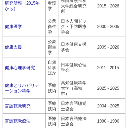
秋田看護福祉
研究所報（2015年
看護
大学総合研究
2015 - 2026
から）
学
所
公衆
日本人間ドッ
健康医学
衛生
ク・予防医療
2000 - 2005
学
学会
公衆
日本健康支援
健康支援
衛生
2009 - 2026
学会
学
自然
日本健康心理
健康心理学研究
科学
2011 - 2015
学会
ほか
高知健康科学
健康とリハビリテ
医療
大学（高知
2025 - 2025
ーション科学
技術
市）
医療
日本言語聴覚
言語聴覚研究
2004 - 2025
技術
士協会
医療
日本言語療法
言語聴覚療法
1990 - 1996
技術
士協会