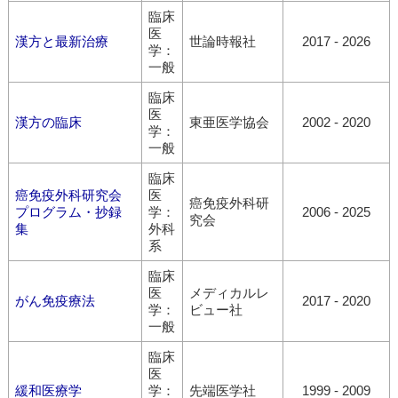
臨床
医
漢方と最新治療
世論時報社
2017 - 2026
学：
一般
臨床
医
漢方の臨床
東亜医学協会
2002 - 2020
学：
一般
臨床
癌免疫外科研究会
医
癌免疫外科研
プログラム・抄録
学：
2006 - 2025
究会
集
外科
系
臨床
医
メディカルレ
がん免疫療法
2017 - 2020
学：
ビュー社
一般
臨床
医
緩和医療学
学：
先端医学社
1999 - 2009