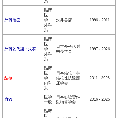
系
臨床
医
外科治療
学：
永井書店
1996 - 2011
外科
系
臨床
医
日本外科代謝
外科と代謝・栄養
学：
1997 - 2026
栄養学会
外科
系
臨床
医
日本結核・非
結核
学：
結核性抗酸菌
2011 - 2026
内科
症学会
系
医学
日本心脈管作
血管
2016 - 2025
一般
動物質学会
臨床
医