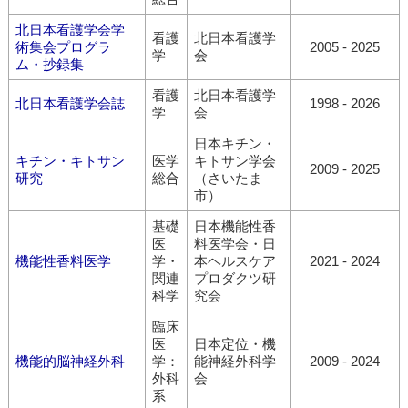
北日本看護学会学
看護
北日本看護学
術集会プログラ
2005 - 2025
学
会
ム・抄録集
看護
北日本看護学
北日本看護学会誌
1998 - 2026
学
会
日本キチン・
キチン・キトサン
医学
キトサン学会
2009 - 2025
研究
総合
（さいたま
市）
基礎
日本機能性香
医
料医学会・日
機能性香料医学
学・
本ヘルスケア
2021 - 2024
関連
プロダクツ研
科学
究会
臨床
医
日本定位・機
機能的脳神経外科
学：
能神経外科学
2009 - 2024
外科
会
系