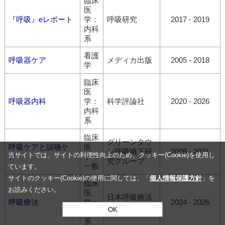
臨床
医
『呼吸』eレポート
学：
呼吸研究
2017 - 2019
内科
系
看護
呼吸器ケア
メディカ出版
2005 - 2018
学
臨床
医
呼吸器内科
学：
科学評論社
2020 - 2026
内科
系
臨床
グリーンタウ
呼吸ケアと誤嚥ケ
医
ン呼吸嚥下研
2008 - 2021
当サイトでは、サイトの利便性向上のため、クッキー(Cookie)を使用し
ア
学：
究グループ
一般
ています。
サイトのクッキー(Cookie)の使用に関しては、「
個人情報保護方針
」を
臨床
お読みください。
医
日本呼吸療法
呼吸療法
学：
2024 - 2026
医学会
OK
内科
系