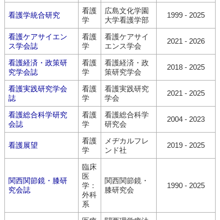
看護
広島文化学園
看護学統合研究
1999 - 2025
学
大学看護学部
看護ケアサイエン
看護
看護ケアサイ
2021 - 2026
ス学会誌
学
エンス学会
看護経済・政策研
看護
看護経済・政
2018 - 2025
究学会誌
学
策研究学会
看護実践研究学会
看護
看護実践研究
2021 - 2025
誌
学
学会
看護総合科学研究
看護
看護総合科学
2004 - 2023
会誌
学
研究会
看護
メヂカルフレ
看護展望
2019 - 2025
学
ンド社
臨床
医
関西関節鏡・膝研
関西関節鏡・
学：
1990 - 2025
究会誌
膝研究会
外科
系