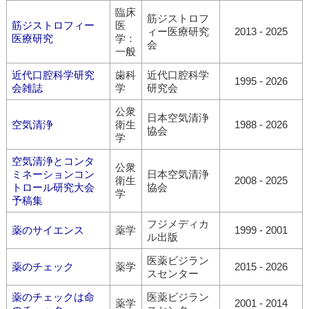
臨床
筋ジストロフ
筋ジストロフィー
医
ィー医療研究
2013 - 2025
医療研究
学：
会
一般
近代口腔科学研究
歯科
近代口腔科学
1995 - 2026
会雑誌
学
研究会
公衆
日本空気清浄
空気清浄
衛生
1988 - 2026
協会
学
空気清浄とコンタ
公衆
ミネーションコン
日本空気清浄
衛生
2008 - 2025
トロール研究大会
協会
学
予稿集
フジメディカ
薬のサイエンス
薬学
1999 - 2001
ル出版
医薬ビジラン
薬のチェック
薬学
2015 - 2026
スセンター
薬のチェックは命
医薬ビジラン
薬学
2001 - 2014