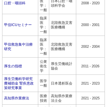
医
日本口腔・咽
口腔・咽頭科
2008 - 2020
学：
頭科学会
一般
臨床
医
北陸救急災害
甲信ICUセミナー
2000 - 2001
学：
医療機構
一般
臨床
甲信救急集中治療
医
北陸救急災害
2002 - 2004
研究
学：
医療機構
一般
公衆
厚生労働統計
厚生の指標
衛生
2011 - 2026
協会
学
厚生労働科学研究
医学
費補助金 腎疾患政
日本透析医会
2021 - 2023
一般
策研究事業
医療
高知県作業療
高知県作業療法
2021 - 2025
技術
法士会