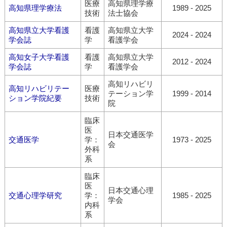
医療
高知県理学療
高知県理学療法
1989 - 2025
技術
法士協会
高知県立大学看護
看護
高知県立大学
2024 - 2024
学会誌
学
看護学会
高知女子大学看護
看護
高知県立大学
2012 - 2024
学会誌
学
看護学会
高知リハビリ
高知リハビリテー
医療
テーション学
1999 - 2014
ション学院紀要
技術
院
臨床
医
日本交通医学
交通医学
学：
1973 - 2025
会
外科
系
臨床
医
日本交通心理
交通心理学研究
学：
1985 - 2025
学会
内科
系