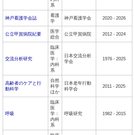
系
看護
神戸看護学会誌
神戸看護学会
2020 - 2026
学
医学
公立甲賀病院紀要
公立甲賀病院
2012 - 2024
総合
臨床
医
日本交流分析
交流分析研究
学：
1976 - 2025
学会
内科
系
自然
高齢者のケアと行
日本老年行動
科学
2011 - 2025
動科学
科学会
ほか
臨床
医
呼吸
学：
呼吸研究
1982 - 2015
内科
系