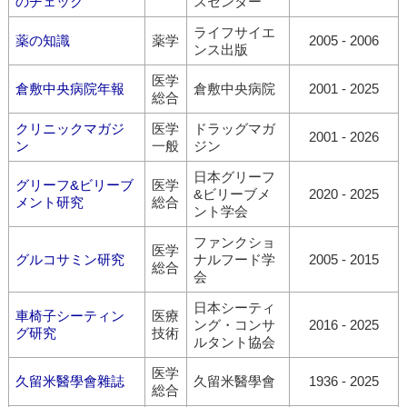
のチェック
スセンター
ライフサイエ
薬の知識
薬学
2005 - 2006
ンス出版
医学
倉敷中央病院年報
倉敷中央病院
2001 - 2025
総合
クリニックマガジ
医学
ドラッグマガ
2001 - 2026
ン
一般
ジン
日本グリーフ
グリーフ&ビリーブ
医学
&ビリーブメ
2020 - 2025
メント研究
総合
ント学会
ファンクショ
医学
グルコサミン研究
ナルフード学
2005 - 2015
総合
会
日本シーティ
車椅子シーティン
医療
ング・コンサ
2016 - 2025
グ研究
技術
ルタント協会
医学
久留米醫學會雜誌
久留米醫學會
1936 - 2025
総合