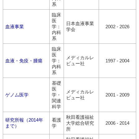
系
臨床
医
日本血液事業
血液事業
学：
2002 - 2026
学会
内科
系
臨床
医
メディカルレ
血液・免疫・腫瘍
学：
1997 - 2004
ビュー社
内科
系
基礎
医
メディカルレ
ゲノム医学
学・
2001 - 2009
ビュー社
関連
科学
秋田看護福祉
研究所報（2014年
看護
大学総合研究
2006 - 2014
まで）
学
所