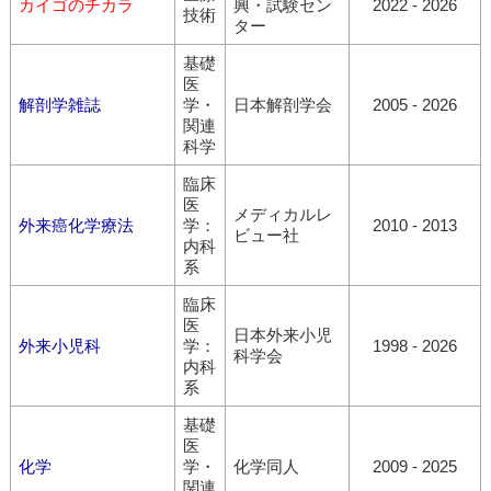
カイゴのチカラ
興・試験セン
2022 - 2026
技術
ター
基礎
医
解剖学雑誌
学・
日本解剖学会
2005 - 2026
関連
科学
臨床
医
メディカルレ
外来癌化学療法
学：
2010 - 2013
ビュー社
内科
系
臨床
医
日本外来小児
外来小児科
学：
1998 - 2026
科学会
内科
系
基礎
医
化学
学・
化学同人
2009 - 2025
関連