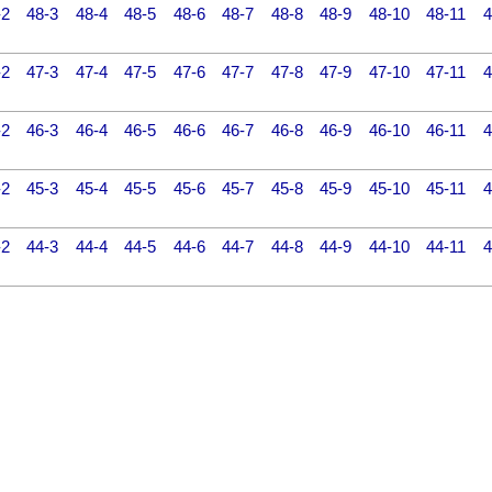
-2
48-3
48-4
48-5
48-6
48-7
48-8
48-9
48-10
48-11
4
-2
47-3
47-4
47-5
47-6
47-7
47-8
47-9
47-10
47-11
4
-2
46-3
46-4
46-5
46-6
46-7
46-8
46-9
46-10
46-11
4
-2
45-3
45-4
45-5
45-6
45-7
45-8
45-9
45-10
45-11
4
-2
44-3
44-4
44-5
44-6
44-7
44-8
44-9
44-10
44-11
4