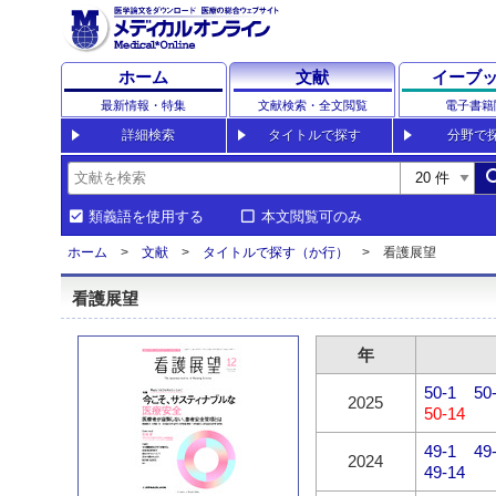
ホーム
文献
イーブ
最新情報・特集
文献検索・全文閲覧
電子書籍
詳細検索
タイトルで探す
分野で
sea
類義語を使用する
本文閲覧可のみ
ホーム
文献
タイトルで探す（か行）
看護展望
看護展望
年
50-1
50
2025
50-14
49-1
49
2024
49-14