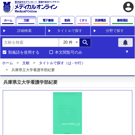
account_circle
ホーム
文献
電子書籍
動画
くすり
医療機器
書籍通販
詳細検索
タイトルで探す
分野で探す
search
notifications
類義語を使用する
本文閲覧可のみ
ホーム
文献
タイトルで探す（は - や行）
兵庫県立大学看護学部紀要
兵庫県立大学看護学部紀要