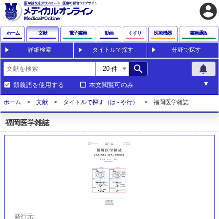
account_circle
ホーム
文献
電子書籍
動画
くすり
医療機器
書籍通販
詳細検索
タイトルで探す
分野で探す
search
notifications
類義語を使用する
本文閲覧可のみ
ホーム
文献
タイトルで探す（は - や行）
福岡医学雑誌
福岡医学雑誌
発行元