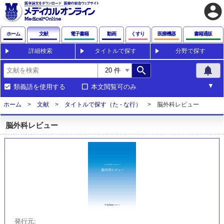
account_circle
ホーム
文献
電子書籍
動画
くすり
医療機器
書籍通販
詳細検索
タイトルで探す
分野で探す
search
notifications
類義語を使用する
本文閲覧可のみ
ホーム
文献
タイトルで探す（た - な行）
脳外科レビュー
脳外科レビュー
発行元