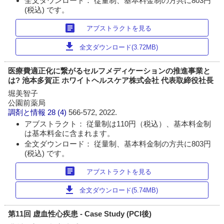
全文ダウンロード： 従量制、基本料金制の方共に803円
(税込) です。
article
アブストラクトを見る
download
全文ダウンロード(3.72MB)
医療費適正化に繋がるセルフメディケーションの推進事業と
は? 池本多賀正 ホワイトヘルスケア株式会社 代表取締役社長
堀美智子
公園前薬局
調剤と情報
28 (4)
566-572, 2022.
アブストラクト： 従量制は110円（税込）、基本料金制
は基本料金に含まれます。
全文ダウンロード： 従量制、基本料金制の方共に803円
(税込) です。
article
アブストラクトを見る
download
全文ダウンロード(5.74MB)
第11回 虚血性心疾患 - Case Study (PCI後)