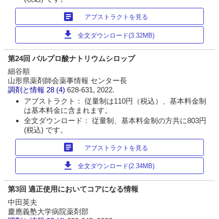
article
アブストラクトを見る
download
全文ダウンロード(3.32MB)
第24回 バルプロ酸ナトリウムシロップ
細谷順
山形県薬剤師会薬事情報 センター長
調剤と情報
28 (4)
628-631, 2022.
アブストラクト： 従量制は110円（税込）、基本料金制
は基本料金に含まれます。
全文ダウンロード： 従量制、基本料金制の方共に803円
(税込) です。
article
アブストラクトを見る
download
全文ダウンロード(2.34MB)
第3回 適正使用においてコアになる情報
中田英夫
慶應義塾大学病院薬剤部