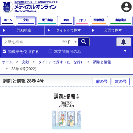
account_circle
ホーム
文献
電子書籍
動画
くすり
医療機器
書籍通販
詳細検索
タイトルで探す
分野で探す
search
notifications
類義語を使用する
本文閲覧可のみ
ホーム
文献
タイトルで探す（た - な行）
調剤と情報
28巻 4号(2022)
調剤と情報 28巻 4号
前の号
次の号