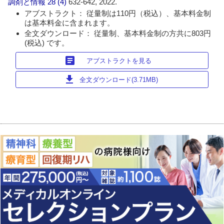
調剤と情報
28 (4)
632-642, 2022.
アブストラクト： 従量制は110円（税込）、基本料金制
は基本料金に含まれます。
全文ダウンロード： 従量制、基本料金制の方共に803円
(税込) です。
article
アブストラクトを見る
download
全文ダウンロード(3.71MB)