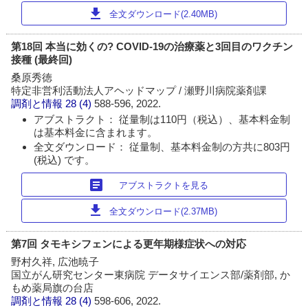
download
全文ダウンロード(2.40MB)
第18回 本当に効くの? COVID-19の治療薬と3回目のワクチン
接種 (最終回)
桑原秀徳
特定非営利活動法人アヘッドマップ / 瀬野川病院薬剤課
調剤と情報
28 (4)
588-596, 2022.
アブストラクト： 従量制は110円（税込）、基本料金制
は基本料金に含まれます。
全文ダウンロード： 従量制、基本料金制の方共に803円
(税込) です。
article
アブストラクトを見る
download
全文ダウンロード(2.37MB)
第7回 タモキシフェンによる更年期様症状への対応
野村久祥, 広池暁子
国立がん研究センター東病院 データサイエンス部/薬剤部, か
もめ薬局旗の台店
調剤と情報
28 (4)
598-606, 2022.