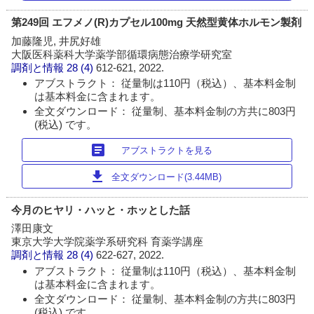
第249回 エフメノ(R)カプセル100mg 天然型黄体ホルモン製剤
加藤隆児, 井尻好雄
大阪医科薬科大学薬学部循環病態治療学研究室
調剤と情報
28 (4)
612-621, 2022.
アブストラクト： 従量制は110円（税込）、基本料金制
は基本料金に含まれます。
全文ダウンロード： 従量制、基本料金制の方共に803円
(税込) です。
article
アブストラクトを見る
download
全文ダウンロード(3.44MB)
今月のヒヤリ・ハッと・ホッとした話
澤田康文
東京大学大学院薬学系研究科 育薬学講座
調剤と情報
28 (4)
622-627, 2022.
アブストラクト： 従量制は110円（税込）、基本料金制
は基本料金に含まれます。
全文ダウンロード： 従量制、基本料金制の方共に803円
(税込) です。