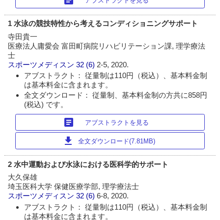
アブストラクトを見る
1 水泳の競技特性から考えるコンディショニングサポート
寺田貴一
医療法人庸愛会 富田町病院リハビリテーション課, 理学療法
士
スポーツメディスン
32 (6)
2-5, 2020.
アブストラクト： 従量制は110円（税込）、基本料金制
は基本料金に含まれます。
全文ダウンロード： 従量制、基本料金制の方共に858円
(税込) です。
article
アブストラクトを見る
download
全文ダウンロード(7.81MB)
2 水中運動および水泳における医科学的サポート
大久保雄
埼玉医科大学 保健医療学部, 理学療法士
スポーツメディスン
32 (6)
6-8, 2020.
アブストラクト： 従量制は110円（税込）、基本料金制
は基本料金に含まれます。