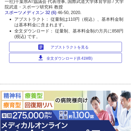
一社)千葉県AT協議会 代表理事, 国際武道大学体育学部 / 大学
院武道・スポーツ研究科 教授
スポーツメディスン
32 (6)
46-50, 2020.
アブストラクト： 従量制は110円（税込）、基本料金制
は基本料金に含まれます。
全文ダウンロード： 従量制、基本料金制の方共に858円
(税込) です。
article
アブストラクトを見る
download
全文ダウンロード(8.41MB)