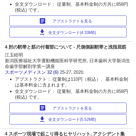
全文ダウンロード： 従量制、基本料金制の方共に858円
(税込) です。
article
アブストラクトを見る
download
全文ダウンロード(4.33MB)
4 肘の靭帯と筋の付着部について - 尺側側副靭帯と浅指屈筋
江玉睦明
新潟医療福祉大学運動機能医科学研究所, 日本歯科大学新潟生
命歯学部解剖学第一講座
スポーツメディスン
32 (6)
25-27, 2020.
アブストラクト： 従量制は110円（税込）、基本料金制
は基本料金に含まれます。
全文ダウンロード： 従量制、基本料金制の方共に858円
(税込) です。
article
アブストラクトを見る
download
全文ダウンロード(5.52MB)
4 スポーツ現場で起こり得るヒヤリハット, アクシデント集