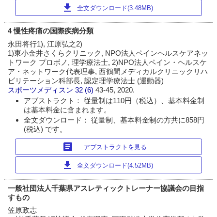
download
全文ダウンロード(3.48MB)
4 慢性疼痛の国際疾病分類
永田将行1), 江原弘之2)
1)東小金井さくらクリニック, NPO法人ペインヘルスケアネッ
トワーク プロボノ, 理学療法士, 2)NPO法人ペイン・ヘルスケ
ア・ネットワーク代表理事, 西鶴間メディカルクリニックリハ
ビリテーション科部長, 認定理学療法士 (運動器)
スポーツメディスン
32 (6)
43-45, 2020.
アブストラクト： 従量制は110円（税込）、基本料金制
は基本料金に含まれます。
全文ダウンロード： 従量制、基本料金制の方共に858円
(税込) です。
article
アブストラクトを見る
download
全文ダウンロード(4.52MB)
一般社団法人千葉県アスレティックトレーナー協議会の目指
すもの
笠原政志