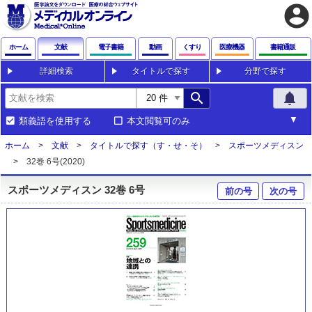
account_circle
ホーム
文献
電子書籍
動画
くすり
医療機器
書籍通販
詳細検索
タイトルで探す
分野で探す
search
notifications
類義語を使用する
本文閲覧可のみ
ホーム
文献
タイトルで探す（す・せ・そ）
スポーツメディスン
32巻 6号(2020)
スポーツメディスン 32巻 6号
前の号
次の号