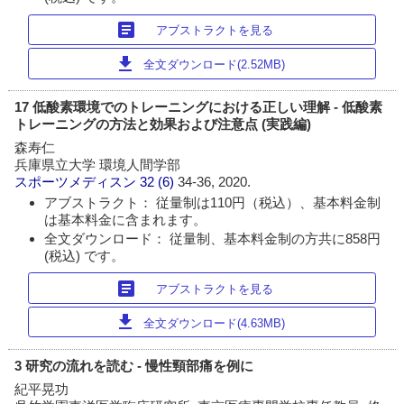
article
アブストラクトを見る
download
全文ダウンロード(2.52MB)
17 低酸素環境でのトレーニングにおける正しい理解 - 低酸素
トレーニングの方法と効果および注意点 (実践編)
森寿仁
兵庫県立大学 環境人間学部
スポーツメディスン
32 (6)
34-36, 2020.
アブストラクト： 従量制は110円（税込）、基本料金制
は基本料金に含まれます。
全文ダウンロード： 従量制、基本料金制の方共に858円
(税込) です。
article
アブストラクトを見る
download
全文ダウンロード(4.63MB)
3 研究の流れを読む - 慢性頸部痛を例に
紀平晃功