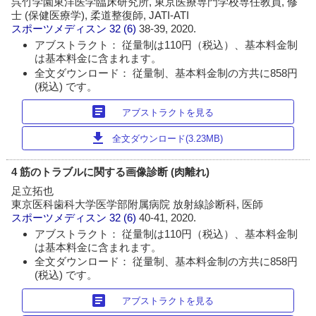
呉竹学園東洋医学臨床研究所, 東京医療専門学校専任教員, 修
士 (保健医療学), 柔道整復師, JATI-ATI
スポーツメディスン
32 (6)
38-39, 2020.
アブストラクト： 従量制は110円（税込）、基本料金制
は基本料金に含まれます。
全文ダウンロード： 従量制、基本料金制の方共に858円
(税込) です。
article
アブストラクトを見る
download
全文ダウンロード(3.23MB)
4 筋のトラブルに関する画像診断 (肉離れ)
足立拓也
東京医科歯科大学医学部附属病院 放射線診断科, 医師
スポーツメディスン
32 (6)
40-41, 2020.
アブストラクト： 従量制は110円（税込）、基本料金制
は基本料金に含まれます。
全文ダウンロード： 従量制、基本料金制の方共に858円
(税込) です。
article
アブストラクトを見る