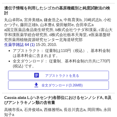
遺伝子情報を利用したシゴカの基原種鑑別と純度試験法の検
討
丸山卓郎a, 宮井美穂a, 鎌倉浩之a, 中島育美b, 川崎武志b, 小松
かつ子c, 藤田正雄b, 山本豊d, 柴田敏郎e, 合田幸広a
a国立医薬品食品衛生研究所, b株式会社ウチダ和漢薬, c富山大
学和漢医薬学総合研究所, d株式会社栃本天海堂, e医薬基盤研
究所薬用植物資源研究センター北海道研究部
生薬学雑誌
64 (1)
15-20, 2010.
アブストラクト： 従量制は110円（税込）、基本料金制
は基本料金に含まれます。
全文ダウンロード： 従量制、基本料金制の方共に770円
(税込) です。
article
アブストラクトを見る
download
全文ダウンロード(3.26MB)
Cassia alata L.(ハネセンナ)各部位におけるセンノシドA, B及
びアントラキノン類の含有量
高橋市長a, 石井俊靖a, 西條雅明a, 長谷川貴志a, 岡田博b, 永田
知子a