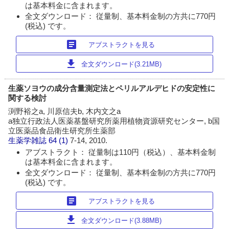
は基本料金に含まれます。
全文ダウンロード： 従量制、基本料金制の方共に770円
(税込) です。
article
アブストラクトを見る
download
全文ダウンロード(3.21MB)
生薬ソヨウの成分含量測定法とペリルアルデヒドの安定性に
関する検討
渕野裕之a, 川原信夫b, 木内文之a
a独立行政法人医薬基盤研究所薬用植物資源研究センター, b国
立医薬品食品衛生研究所生薬部
生薬学雑誌
64 (1)
7-14, 2010.
アブストラクト： 従量制は110円（税込）、基本料金制
は基本料金に含まれます。
全文ダウンロード： 従量制、基本料金制の方共に770円
(税込) です。
article
アブストラクトを見る
download
全文ダウンロード(3.88MB)