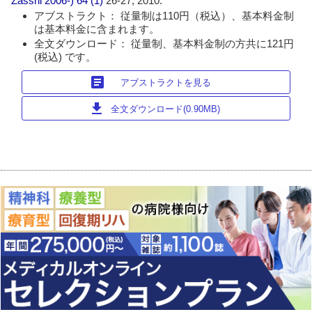
Zasshi 2006-)
64 (1)
26-27, 2010.
アブストラクト： 従量制は110円（税込）、基本料金制
は基本料金に含まれます。
全文ダウンロード： 従量制、基本料金制の方共に121円
(税込) です。
article
アブストラクトを見る
download
全文ダウンロード(0.90MB)