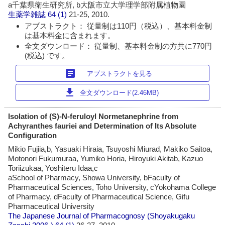
a千葉県衛生研究所, b大阪市立大学理学部附属植物園
生薬学雑誌
64 (1)
21-25, 2010.
アブストラクト： 従量制は110円（税込）、基本料金制
は基本料金に含まれます。
全文ダウンロード： 従量制、基本料金制の方共に770円
(税込) です。
article
アブストラクトを見る
download
全文ダウンロード(2.46MB)
Isolation of (S)-N-feruloyl Normetanephrine from
Achyranthes fauriei and Determination of Its Absolute
Configuration
Mikio Fujiia,b, Yasuaki Hiraia, Tsuyoshi Miurad, Makiko Saitoa,
Motonori Fukumuraa, Yumiko Horia, Hiroyuki Akitab, Kazuo
Toriizukaa, Yoshiteru Idaa,c
aSchool of Pharmacy, Showa University, bFaculty of
Pharmaceutical Sciences, Toho University, cYokohama College
of Pharmacy, dFaculty of Pharmaceutical Science, Gifu
Pharmaceutical University
The Japanese Journal of Pharmacognosy (Shoyakugaku