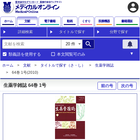
account_circle
ホーム
文献
電子書籍
動画
くすり
医療機器
書籍通販
詳細検索
タイトルで探す
分野で探す
search
notifications
類義語を使用する
本文閲覧可のみ
ホーム
文献
タイトルで探す（さ・し）
生薬学雑誌
64巻 1号(2010)
生薬学雑誌 64巻 1号
前の号
次の号