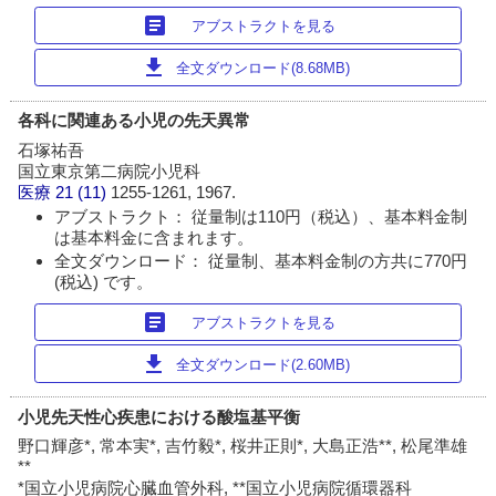
article
アブストラクトを見る
download
全文ダウンロード(8.68MB)
各科に関連ある小児の先天異常
石塚祐吾
国立東京第二病院小児科
医療
21 (11)
1255-1261, 1967.
アブストラクト： 従量制は110円（税込）、基本料金制
は基本料金に含まれます。
全文ダウンロード： 従量制、基本料金制の方共に770円
(税込) です。
article
アブストラクトを見る
download
全文ダウンロード(2.60MB)
小児先天性心疾患における酸塩基平衡
野口輝彦*, 常本実*, 吉竹毅*, 桜井正則*, 大島正浩**, 松尾準雄
**
*国立小児病院心臓血管外科, **国立小児病院循環器科