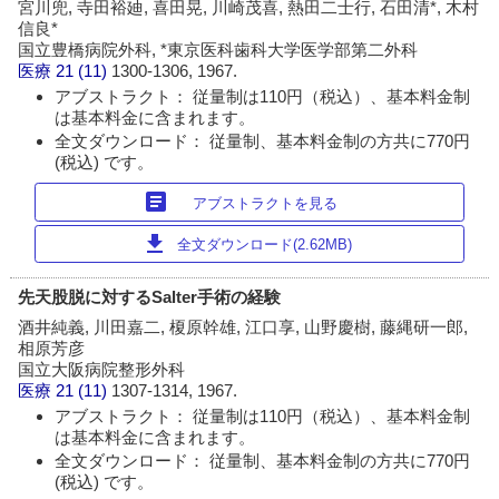
宮川兜, 寺田裕廸, 喜田晃, 川崎茂喜, 熱田二士行, 石田清*, 木村
信良*
国立豊橋病院外科, *東京医科歯科大学医学部第二外科
医療
21 (11)
1300-1306, 1967.
アブストラクト： 従量制は110円（税込）、基本料金制
は基本料金に含まれます。
全文ダウンロード： 従量制、基本料金制の方共に770円
(税込) です。
article
アブストラクトを見る
download
全文ダウンロード(2.62MB)
先天股脱に対するSalter手術の経験
酒井純義, 川田嘉二, 榎原幹雄, 江口享, 山野慶樹, 藤縄研一郎,
相原芳彦
国立大阪病院整形外科
医療
21 (11)
1307-1314, 1967.
アブストラクト： 従量制は110円（税込）、基本料金制
は基本料金に含まれます。
全文ダウンロード： 従量制、基本料金制の方共に770円
(税込) です。