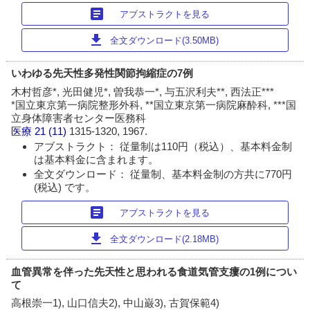
article
アブストラクトを見る
download
全文ダウンロード(3.50MB)
いわゆる先天性多発性関節拘縮症の7例
木村哲彦*, 光田健児*, 曽我恭一*, 与五沢利夫**, 西法正***
*国立東京第一病院整形外科, **国立東京第一病院麻酔科, ***国
立身体障害者センター医務科
医療
21 (11)
1315-1320, 1967.
アブストラクト： 従量制は110円（税込）、基本料金制
は基本料金に含まれます。
全文ダウンロード： 従量制、基本料金制の方共に770円
(税込) です。
article
アブストラクトを見る
download
全文ダウンロード(2.18MB)
血管異常を伴った先天性と思われる食道気管支瘻の1例につい
て
高根崇一1), 山口信夫2), 中山巌3), 古賀保範4)