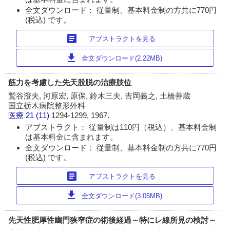
全文ダウンロード： 従量制、基本料金制の方共に770円
(税込) です。
article
アブストラクトを見る
download
全文ダウンロード(2.22MB)
筋力を考慮した先天股脱の治療肢位
鷲谷澄夫, 河原宏, 原保, 鈴木三夫, 吉岡義之, 土橋善蔵
国立栃木病院整形外科
医療
21 (11)
1294-1299, 1967.
アブストラクト： 従量制は110円（税込）、基本料金制
は基本料金に含まれます。
全文ダウンロード： 従量制、基本料金制の方共に770円
(税込) です。
article
アブストラクトを見る
download
全文ダウンロード(3.05MB)
先天性肥厚性幽門狭窄症の術後経過～特にレ線所見の検討～