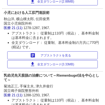
download
全文ダウンロード(2.88MB)
小児における人工肛門造設術
秋山洋, 横山穣太郎, 伝田俊男
国立小児病院外科
医療
21 (11)
1278-1287, 1967.
アブストラクト： 従量制は110円（税込）、基本料金制
は基本料金に含まれます。
全文ダウンロード： 従量制、基本料金制の方共に770円
(税込) です。
article
アブストラクトを見る
download
全文ダウンロード(3.33MB)
乳幼児先天股脱の治療について～Riemenbugel法を中心とし
て～
菊池正三, 手塚主夫, 津久井俊行
国立鳴子病院整形外科
医療
21 (11)
1288-1293, 1967.
アブストラクト： 従量制は110円（税込）、基本料金制
は基本料金に含まれます。