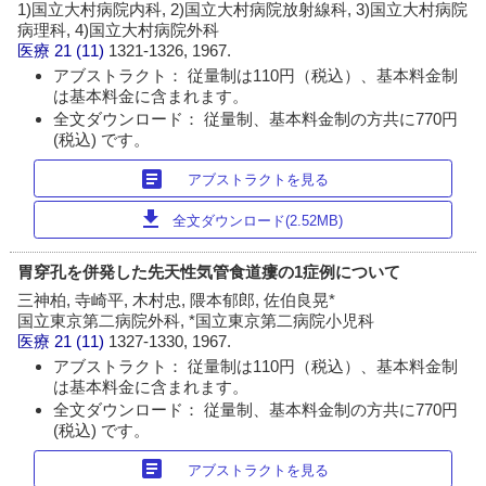
1)国立大村病院内科, 2)国立大村病院放射線科, 3)国立大村病院
病理科, 4)国立大村病院外科
医療
21 (11)
1321-1326, 1967.
アブストラクト： 従量制は110円（税込）、基本料金制
は基本料金に含まれます。
全文ダウンロード： 従量制、基本料金制の方共に770円
(税込) です。
article
アブストラクトを見る
download
全文ダウンロード(2.52MB)
胃穿孔を併発した先天性気管食道瘻の1症例について
三神柏, 寺崎平, 木村忠, 隈本郁郎, 佐伯良晃*
国立東京第二病院外科, *国立東京第二病院小児科
医療
21 (11)
1327-1330, 1967.
アブストラクト： 従量制は110円（税込）、基本料金制
は基本料金に含まれます。
全文ダウンロード： 従量制、基本料金制の方共に770円
(税込) です。
article
アブストラクトを見る