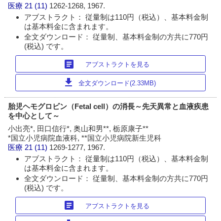
医療
21 (11)
1262-1268, 1967.
アブストラクト： 従量制は110円（税込）、基本料金制
は基本料金に含まれます。
全文ダウンロード： 従量制、基本料金制の方共に770円
(税込) です。
article
アブストラクトを見る
download
全文ダウンロード(2.33MB)
胎児ヘモグロビン（Fetal cell）の消長～先天異常と血液疾患
を中心として～
小出亮*, 田口信行*, 奥山和男**, 栃原康子**
*国立小児病院血液科, **国立小児病院新生児科
医療
21 (11)
1269-1277, 1967.
アブストラクト： 従量制は110円（税込）、基本料金制
は基本料金に含まれます。
全文ダウンロード： 従量制、基本料金制の方共に770円
(税込) です。
article
アブストラクトを見る