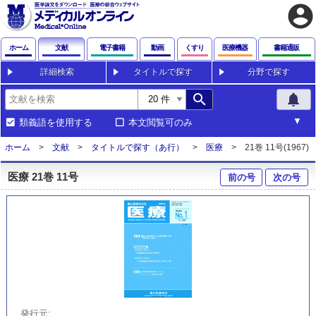
account_circle
ホーム
文献
電子書籍
動画
くすり
医療機器
書籍通販
詳細検索
タイトルで探す
分野で探す
search
notifications
類義語を使用する
本文閲覧可のみ
ホーム
文献
タイトルで探す（あ行）
医療
21巻 11号(1967)
医療 21巻 11号
前の号
次の号
発行元