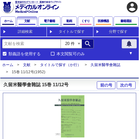
account_circle
ホーム
文献
電子書籍
動画
くすり
医療機器
書籍通販
詳細検索
タイトルで探す
分野で探す
search
notifications
類義語を使用する
本文閲覧可のみ
ホーム
文献
タイトルで探す（か行）
久留米醫學會雜誌
15巻 11/12号(1952)
久留米醫學會雜誌 15巻 11/12号
前の号
次の号