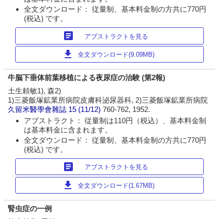
全文ダウンロード： 従量制、基本料金制の方共に770円
(税込) です。
article
アブストラクトを見る
download
全文ダウンロード(9.09MB)
牛脳下垂体前葉移植による夜尿症の治験 (第2報)
土生頼敏1), 森2)
1)三菱飯塚鉱業所病院皮膚科泌尿器科, 2)三菱飯塚鉱業所病院
久留米醫學會雜誌
15 (11/12)
760-762, 1952.
アブストラクト： 従量制は110円（税込）、基本料金制
は基本料金に含まれます。
全文ダウンロード： 従量制、基本料金制の方共に770円
(税込) です。
article
アブストラクトを見る
download
全文ダウンロード(1.67MB)
腎虫症の一例