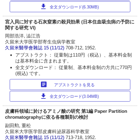
download
全文ダウンロード(6.30MB)
宮入貝に対する石灰窒素の殺貝効果 (日本住血吸虫病の予防に
関する研究 VI)
岡部浩洋, 澁江浩
久留米大学医学部寄生虫病学教室
久留米醫學會雜誌
15 (11/12)
708-712, 1952.
アブストラクト： 従量制は110円（税込）、基本料金制
は基本料金に含まれます。
全文ダウンロード： 従量制、基本料金制の方共に770円
(税込) です。
article
アブストラクトを見る
download
全文ダウンロード(3.04MB)
皮膚科領域に於けるアミノ酸の研究 第1編 Paper Partition
chromatographyに依る各種製剤の検討
副田勲, 重松
久留米大学医学部皮膚科泌尿器科学教室
久留米醫學會雜誌
15 (11/12)
713-718, 1952.