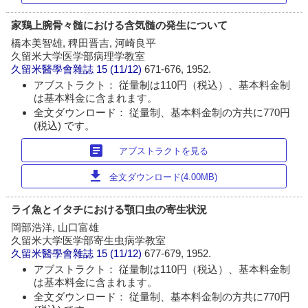
家鶏上腕骨々髄における含気髄の発生について
橋本美智雄, 稗田晋吉, 河崎良平
久留米大学医学部病理学教室
久留米醫學會雜誌
15 (11/12)
671-676, 1952.
アブストラクト： 従量制は110円（税込）、基本料金制
は基本料金に含まれます。
全文ダウンロード： 従量制、基本料金制の方共に770円
(税込) です。
article
アブストラクトを見る
download
全文ダウンロード(4.00MB)
ライ魚とイタチにおける顎口虫の寄生状況
岡部浩洋, 山口富雄
久留米大学医学部寄生虫病学教室
久留米醫學會雜誌
15 (11/12)
677-679, 1952.
アブストラクト： 従量制は110円（税込）、基本料金制
は基本料金に含まれます。
全文ダウンロード： 従量制、基本料金制の方共に770円