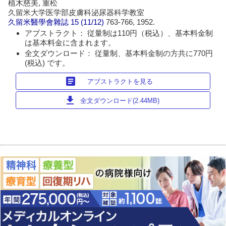
植木慈美, 重松
久留米大学医学部皮膚科泌尿器科学教室
久留米醫學會雜誌
15 (11/12)
763-766, 1952.
アブストラクト： 従量制は110円（税込）、基本料金制
は基本料金に含まれます。
全文ダウンロード： 従量制、基本料金制の方共に770円
(税込) です。
article
アブストラクトを見る
download
全文ダウンロード(2.44MB)