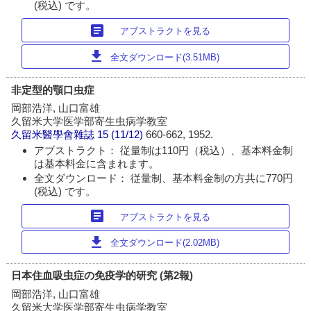
(税込) です。
article
アブストラクトを見る
download
全文ダウンロード(3.51MB)
非定型的顎口虫症
岡部浩洋, 山口富雄
久留米大学医学部寄生虫病学教室
久留米醫學會雜誌
15 (11/12)
660-662, 1952.
アブストラクト： 従量制は110円（税込）、基本料金制
は基本料金に含まれます。
全文ダウンロード： 従量制、基本料金制の方共に770円
(税込) です。
article
アブストラクトを見る
download
全文ダウンロード(2.02MB)
日本住血吸虫症の免疫学的研究 (第2報)
岡部浩洋, 山口富雄
久留米大学医学部寄生虫病学教室