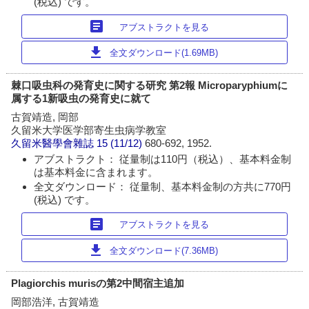
(税込) です。
article
アブストラクトを見る
download
全文ダウンロード(1.69MB)
棘口吸虫科の発育史に関する研究 第2報 Microparyphiumに
属する1新吸虫の発育史に就て
古賀靖造, 岡部
久留米大学医学部寄生虫病学教室
久留米醫學會雜誌
15 (11/12)
680-692, 1952.
アブストラクト： 従量制は110円（税込）、基本料金制
は基本料金に含まれます。
全文ダウンロード： 従量制、基本料金制の方共に770円
(税込) です。
article
アブストラクトを見る
download
全文ダウンロード(7.36MB)
Plagiorchis murisの第2中間宿主追加
岡部浩洋, 古賀靖造