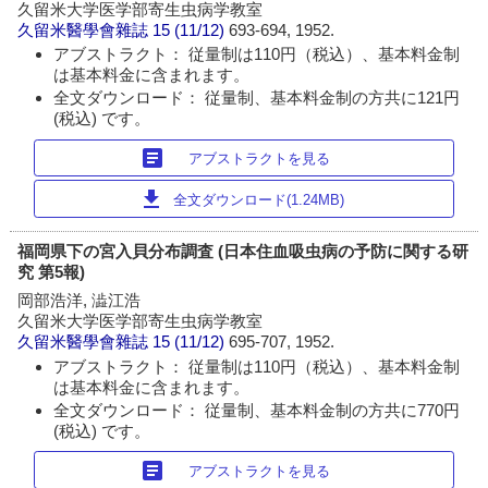
久留米大学医学部寄生虫病学教室
久留米醫學會雜誌
15 (11/12)
693-694, 1952.
アブストラクト： 従量制は110円（税込）、基本料金制
は基本料金に含まれます。
全文ダウンロード： 従量制、基本料金制の方共に121円
(税込) です。
article
アブストラクトを見る
download
全文ダウンロード(1.24MB)
福岡県下の宮入貝分布調査 (日本住血吸虫病の予防に関する研
究 第5報)
岡部浩洋, 澁江浩
久留米大学医学部寄生虫病学教室
久留米醫學會雜誌
15 (11/12)
695-707, 1952.
アブストラクト： 従量制は110円（税込）、基本料金制
は基本料金に含まれます。
全文ダウンロード： 従量制、基本料金制の方共に770円
(税込) です。
article
アブストラクトを見る