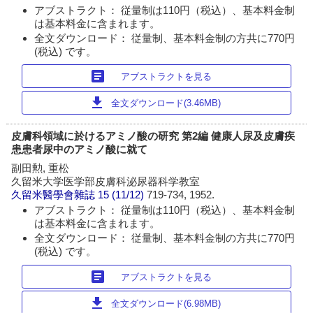
アブストラクト： 従量制は110円（税込）、基本料金制
は基本料金に含まれます。
全文ダウンロード： 従量制、基本料金制の方共に770円
(税込) です。
article
アブストラクトを見る
download
全文ダウンロード(3.46MB)
皮膚科領域に於けるアミノ酸の研究 第2編 健康人尿及皮膚疾
患患者尿中のアミノ酸に就て
副田勲, 重松
久留米大学医学部皮膚科泌尿器科学教室
久留米醫學會雜誌
15 (11/12)
719-734, 1952.
アブストラクト： 従量制は110円（税込）、基本料金制
は基本料金に含まれます。
全文ダウンロード： 従量制、基本料金制の方共に770円
(税込) です。
article
アブストラクトを見る
download
全文ダウンロード(6.98MB)