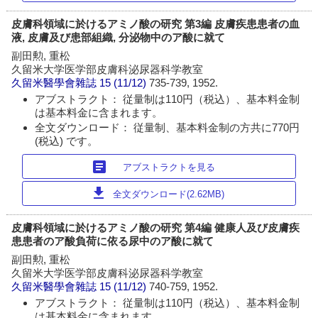
皮膚科領域に於けるアミノ酸の研究 第3編 皮膚疾患患者の血
液, 皮膚及び患部組織, 分泌物中のア酸に就て
副田勲, 重松
久留米大学医学部皮膚科泌尿器科学教室
久留米醫學會雜誌
15 (11/12)
735-739, 1952.
アブストラクト： 従量制は110円（税込）、基本料金制
は基本料金に含まれます。
全文ダウンロード： 従量制、基本料金制の方共に770円
(税込) です。
article
アブストラクトを見る
download
全文ダウンロード(2.62MB)
皮膚科領域に於けるアミノ酸の研究 第4編 健康人及び皮膚疾
患患者のア酸負荷に依る尿中のア酸に就て
副田勲, 重松
久留米大学医学部皮膚科泌尿器科学教室
久留米醫學會雜誌
15 (11/12)
740-759, 1952.
アブストラクト： 従量制は110円（税込）、基本料金制
は基本料金に含まれます。