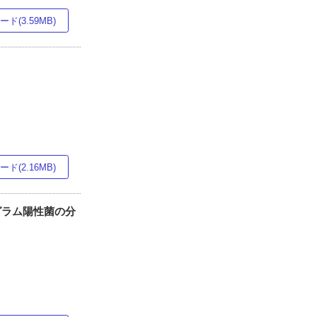
ド(3.59MB)
ド(2.16MB)
グラム陽性菌の分