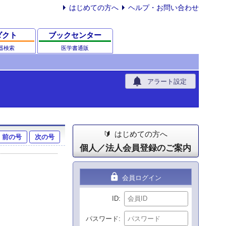
はじめての方へ
ヘルプ・お問い合わせ
ダクト
ブックセンター
器検索
医学書通販
notifications
アラート設定
はじめての方へ
前の号
次の号
個人／法人会員登録のご案内
lock
会員ログイン
ID
パスワード