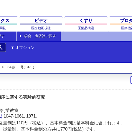
ックス
ビデオ
くすり
プロ
閲覧
医療動画視聴
医薬品検索
医療機
探す
学会・出版社で探す
rch
オプション
34巻 11号(1971)
機序に関する実験的研究
解剖学教室
1)
1047-1061, 1971.
従量制は110円（税込）、基本料金制は基本料金に含まれます。
 従量制、基本料金制の方共に770円(税込) です。