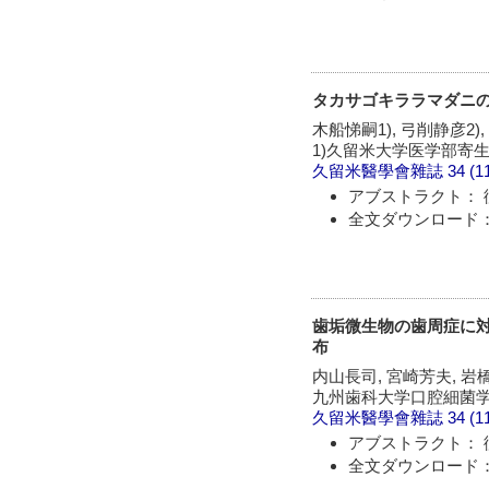
タカサゴキララマダニ
木船悌嗣1), 弓削静彦2),
1)久留米大学医学部寄生
久留米醫學會雜誌
34 (1
アブストラクト： 
全文ダウンロード：
歯垢微生物の歯周症に対
布
内山長司, 宮崎芳夫, 岩
九州歯科大学口腔細菌
久留米醫學會雜誌
34 (1
アブストラクト： 
全文ダウンロード：