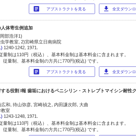
article
download
アブストラクトを見る
全文ダウンロー
の人体寄生例追加
 岡部浩洋1)
虫学教室, 2)宮崎県立日南病院
1)
1240-1242, 1971.
従量制は110円（税込）、基本料金制は基本料金に含まれます。
 従量制、基本料金制の方共に770円(税込) です。
article
download
アブストラクトを見る
全文ダウンロー
する役割 I報 歯垢におけるペニシリン・ストレプトマイシン耐性
橋広和, 待山弥彦, 宮崎禎之, 内田謙次郎, 大曲
学教室
1)
1243-1248, 1971.
従量制は110円（税込）、基本料金制は基本料金に含まれます。
 従量制、基本料金制の方共に770円(税込) です。