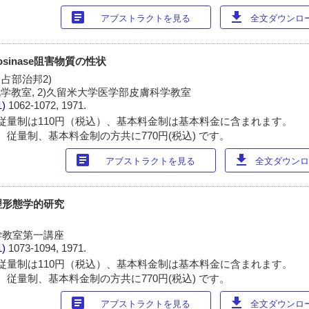
article
download
アブストラクトを見る
全文ダウンロード
sinase阻害物質の性状
, 占部治邦2)
学教室, 2)久留米大学医学部皮膚科学教室
1)
1062-1072, 1971.
従量制は110円（税込）、基本料金制は基本料金に含まれます。
 従量制、基本料金制の方共に770円(税込) です。
article
download
アブストラクトを見る
全文ダウンロー
理形態学的研究
学教室第一講座
1)
1073-1094, 1971.
従量制は110円（税込）、基本料金制は基本料金に含まれます。
 従量制、基本料金制の方共に770円(税込) です。
article
download
アブストラクトを見る
全文ダウンロード