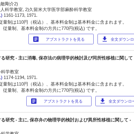
 無敵剛介2)
人科学教室, 2)久留米大学医学部麻酔科学教室
1)
1161-1173, 1971.
従量制は110円（税込）、基本料金制は基本料金に含まれます。
 従量制、基本料金制の方共に770円(税込) です。
article
download
アブストラクトを見る
全文ダウンロー
研究 - 主に消毒, 保存法の病理学的検討及び同所性移植に関して 
外科学教室
1)
1174-1194, 1971.
従量制は110円（税込）、基本料金制は基本料金に含まれます。
 従量制、基本料金制の方共に770円(税込) です。
article
download
アブストラクトを見る
全文ダウンロード
研究 - 主に, 保存弁の物理学的検討および異所性移植に関して -
外科学教室