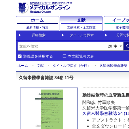
ホーム
文献
イーブ
最新情報・特集
文献検索・全文閲覧
電子書籍
詳細検索
タイトルで探す
分野で
sea
類義語を使用する
本文閲覧可のみ
ホーム
文献
タイトルで探す（か行）
久留米醫學會雜誌
久留米醫學會雜誌 34巻 11号
動脉結紮時の血管新生
関和彦, 竹重順夫
久留米大学医学部第一
久留米醫學會雜誌
34 (1
アブストラクト： 
全文ダウンロード：