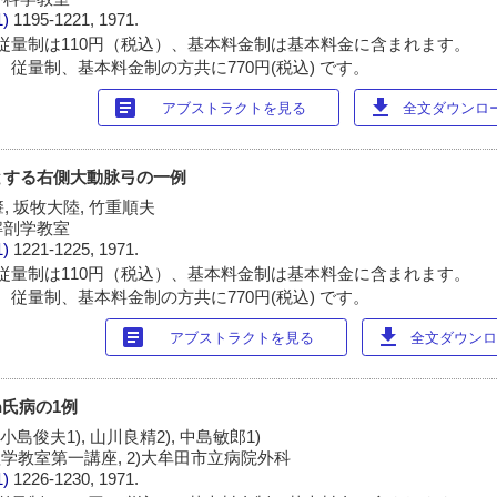
1)
1195-1221, 1971.
従量制は110円（税込）、基本料金制は基本料金に含まれます。
 従量制、基本料金制の方共に770円(税込) です。
article
download
アブストラクトを見る
全文ダウンロード
とする右側大動脉弓の一例
肇, 坂牧大陸, 竹重順夫
解剖学教室
1)
1221-1225, 1971.
従量制は110円（税込）、基本料金制は基本料金に含まれます。
 従量制、基本料金制の方共に770円(税込) です。
article
download
アブストラクトを見る
全文ダウンロー
n氏病の1例
 小島俊夫1), 山川良精2), 中島敏郎1)
学教室第一講座, 2)大牟田市立病院外科
1)
1226-1230, 1971.