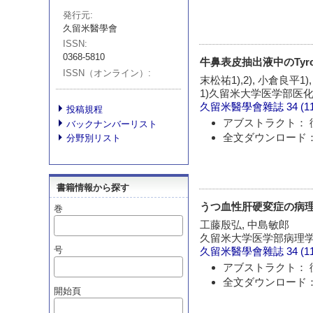
発行元
久留米醫學會
ISSN
0368-5810
牛鼻表皮抽出液中のTyro
ISSN（オンライン）
末松祐1),2), 小倉良平1)
1)久留米大学医学部医化
久留米醫學會雜誌
34 (1
投稿規程
アブストラクト： 
バックナンバーリスト
全文ダウンロード：
分野別リスト
書籍情報から探す
うつ血性肝硬変症の病
巻
工藤殷弘, 中島敏郎
久留米大学医学部病理
号
久留米醫學會雜誌
34 (1
アブストラクト： 
全文ダウンロード：
開始頁