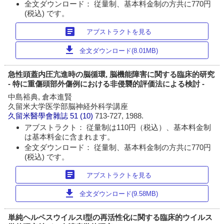
全文ダウンロード： 従量制、基本料金制の方共に770円
(税込) です。
article
アブストラクトを見る
download
全文ダウンロード(8.01MB)
急性頭蓋内圧亢進時の脳循環, 脳機能障害に関する臨床的研究
- 特に重傷頭部外傷例における非侵襲的評価法による検討 -
中島裕典, 倉本進賢
久留米大学医学部脳神経外科学講座
久留米醫學會雜誌
51 (10)
713-727, 1988.
アブストラクト： 従量制は110円（税込）、基本料金制
は基本料金に含まれます。
全文ダウンロード： 従量制、基本料金制の方共に770円
(税込) です。
article
アブストラクトを見る
download
全文ダウンロード(9.58MB)
単純ヘルペスウイルスI型の再活性化に関する臨床的ウイルス