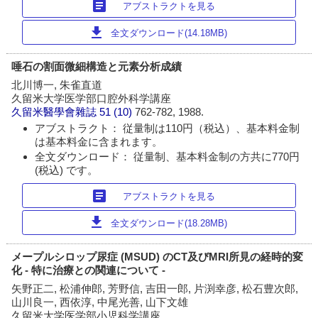
article
アブストラクトを見る
download
全文ダウンロード(14.18MB)
唾石の割面微細構造と元素分析成績
北川博一, 朱雀直道
久留米大学医学部口腔外科学講座
久留米醫學會雜誌
51 (10)
762-782, 1988.
アブストラクト： 従量制は110円（税込）、基本料金制
は基本料金に含まれます。
全文ダウンロード： 従量制、基本料金制の方共に770円
(税込) です。
article
アブストラクトを見る
download
全文ダウンロード(18.28MB)
メープルシロップ尿症 (MSUD) のCT及びMRI所見の経時的変
化 - 特に治療との関連について -
矢野正二, 松浦伸郎, 芳野信, 吉田一郎, 片渕幸彦, 松石豊次郎,
山川良一, 西依淳, 中尾光善, 山下文雄
久留米大学医学部小児科学講座