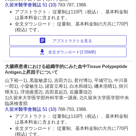
久留米醫學會雜誌
51 (10)
783-787, 1988.
アブストラクト： 従量制は110円（税込）、基本料金制
は基本料金に含まれます。
全文ダウンロード： 従量制、基本料金制の方共に770円
(税込) です。
article
アブストラクトを見る
download
全文ダウンロード(3.55MB)
大腸癌患者における組織学的にみた血中Tissue Polypeptide
Antigen上昇因子について
山下裕一1), 黒肱敏彦1), 吉田力1), 君付博1), 平城守1), 中川喜
一郎1), 小畠敏生1), 諸富立寿1), 白水和雄1), 磯本浩晴1), 掛川
暉夫1), 浮池俊憲2), 吉田直起2), 近藤重信2)
1)久留米大学医学部外科学第一講座, 2)久留米大学医学部中央
臨床検査部
久留米醫學會雜誌
51 (10)
788-793, 1988.
アブストラクト： 従量制は110円（税込）、基本料金制
は基本料金に含まれます。
全文ダウンロード： 従量制、基本料金制の方共に770円
(税込) です。