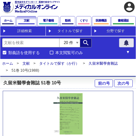
account_circle
ホーム
文献
電子書籍
動画
くすり
医療機器
書籍通販
詳細検索
タイトルで探す
分野で探す
search
notifications
類義語を使用する
本文閲覧可のみ
ホーム
文献
タイトルで探す（か行）
久留米醫學會雜誌
51巻 10号(1988)
久留米醫學會雜誌 51巻 10号
前の号
次の号