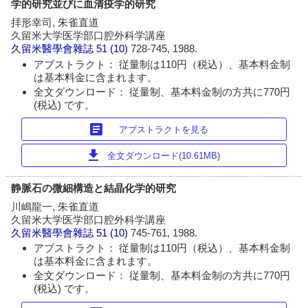
学的研究並びに血清疫学的研究
拝形幸司, 朱雀直道
久留米大学医学部口腔外科学講座
久留米醫學會雜誌
51 (10)
728-745, 1988.
アブストラクト： 従量制は110円（税込）、基本料金制
は基本料金に含まれます。
全文ダウンロード： 従量制、基本料金制の方共に770円
(税込) です。
article
アブストラクトを見る
download
全文ダウンロード(10.61MB)
静脈石の微細構造と結晶化学的研究
川嶋龍一, 朱雀直道
久留米大学医学部口腔外科学講座
久留米醫學會雜誌
51 (10)
745-761, 1988.
アブストラクト： 従量制は110円（税込）、基本料金制
は基本料金に含まれます。
全文ダウンロード： 従量制、基本料金制の方共に770円
(税込) です。