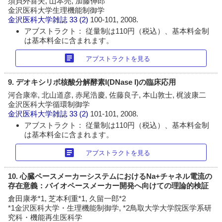
須貝外喜夫, 山本亮, 加藤伸郎
金沢医科大学生理機能制御学
金沢医科大学雑誌
33 (2)
100-101, 2008.
アブストラクト： 従量制は110円（税込）、基本料金制
は基本料金に含まれます。
article
アブストラクトを見る
9. デオキシリボ核酸分解酵素I(DNase I)の臨床応用
河合康幸, 北山道彦, 赤尾浩慶, 佐藤良子, 本山敦士, 梶波康二
金沢医科大学循環制御学
金沢医科大学雑誌
33 (2)
101-101, 2008.
アブストラクト： 従量制は110円（税込）、基本料金制
は基本料金に含まれます。
article
アブストラクトを見る
10. 心臓ペースメーカーシステムにおけるNa+チャネル電流の
存在意義：バイオペースメーカー開発へ向けての理論的検証
倉田康孝*1, 芝本利重*1, 久留一郎*2
*1金沢医科大学・生理機能制御学, *2鳥取大学大学院医学系研
究科・機能再生医科学