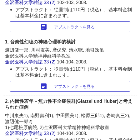
金沢医科大学雑誌
33 (2)
102-103, 2008.
アブストラクト： 従量制は110円（税込）、基本料金制
は基本料金に含まれます。
article
アブストラクトを見る
1. 音楽性幻聴の神経心理学的検討
渡辺健一郎, 川村友美, 廣保究, 清水聰, 地引逸亀
金沢医科大学精神神経科学教室
金沢医科大学雑誌
33 (2)
104-104, 2008.
アブストラクト： 従量制は110円（税込）、基本料金制
は基本料金に含まれます。
article
アブストラクトを見る
2. 内因性若年－無力性不全症候群(Glatzel und Huber)と考え
られた症例
中川東夫1), 南野壽利1), 中田照美1), 松原三郎1), 岩崎真三2),
渡辺健一郎2)
1)七尾松原病院, 2)金沢医科大学精神神経科学教室
金沢医科大学雑誌
33 (2)
104-104, 2008.