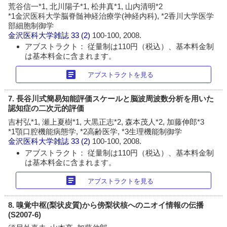
荒谷信一*1, 北川陽子*1, 松井真*1, 山内清明*2
*1金沢医科大学脳脊髄神経治療学(神経内科), *2香川大学医学
部細胞制御学
金沢医科大学雑誌
33 (2)
100-100, 2008.
アブストラクト： 従量制は110円（税込）、基本料金制
は基本料金に含まれます。
article
アブストラクトを見る
7. 長谷川式簡易知能評価スケールと脳波周波数分析を用いた
認知症の二次元的評価
吉村弘*1, 瀬上夏樹*1, 大黒正志*2, 森本茂人*2, 加藤伸郎*3
*1顎口腔機能病態学, *2高齢医学, *3生理機能制御学
金沢医科大学雑誌
33 (2)
100-100, 2008.
アブストラクト： 従量制は110円（税込）、基本料金制
は基本料金に含まれます。
article
アブストラクトを見る
8. 嗅覚中枢(梨状皮質)から傍梨状核へのニオイ情報の伝播
(S2007-6)