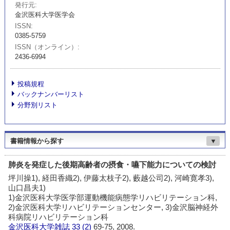
発行元
金沢医科大学医学会
ISSN
0385-5759
ISSN（オンライン）
2436-6994
投稿規程
バックナンバーリスト
分野別リスト
書籍情報から探す
▼
肺炎を発症した後期高齢者の摂食・嚥下能力についての検討
坪川操1), 経田香織2), 伊藤太枝子2), 藪越公司2), 河崎寛孝3),
山口昌夫1)
1)金沢医科大学医学部運動機能病態学リハビリテーション科,
2)金沢医科大学リハビリテーションセンター, 3)金沢脳神経外
科病院リハビリテーション科
金沢医科大学雑誌
33 (2)
69-75, 2008.