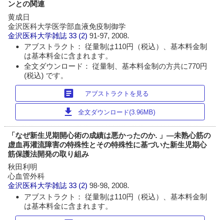
ンとの関連
黄成日
金沢医科大学医学部血液免疫制御学
金沢医科大学雑誌
33 (2)
91-97, 2008.
アブストラクト： 従量制は110円（税込）、基本料金制
は基本料金に含まれます。
全文ダウンロード： 従量制、基本料金制の方共に770円
(税込) です。
article
アブストラクトを見る
download
全文ダウンロード(3.96MB)
「なぜ新生児期開心術の成績は悪かったのか. 」―未熟心筋の
虚血再灌流障害の特殊性とその特殊性に基づいた新生児期心
筋保護法開発の取り組み
秋田利明
心血管外科
金沢医科大学雑誌
33 (2)
98-98, 2008.
アブストラクト： 従量制は110円（税込）、基本料金制
は基本料金に含まれます。