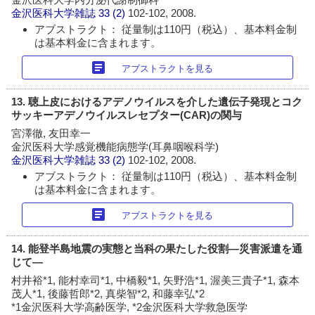
金沢医科大学雑誌
33 (2)
102-102, 2008.
アブストラクト： 従量制は110円（税込）、基本料金制
は基本料金に含まれます。
article
アブストラクトを見る
13. 聴上皮におけるアデノウイルスを介した遺伝子発現とコク
サッキーアデノウイルスレセプター(CAR)の関与
宮澤徹, 友田幸一
金沢医科大学感覚機能病態学(耳鼻咽喉科学)
金沢医科大学雑誌
33 (2)
102-102, 2008.
アブストラクト： 従量制は110円（税込）、基本料金制
は基本料金に含まれます。
article
アブストラクトを見る
14. 能登半島地震の実態と当科の果たした役割―災害派遣を通
じて―
村井裕*1, 能村幸司*1, 中橋毅*1, 矢野浩*1, 渥美三貴子*1, 森本
茂人*1, 後藤哲郎*2, 真柴智*2, 和藤幸弘*2
*1金沢医科大学高齢医学, *2金沢医科大学救急医学