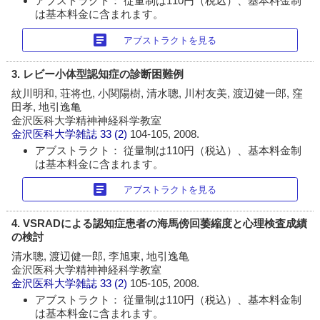
アブストラクト： 従量制は110円（税込）、基本料金制
は基本料金に含まれます。
article
アブストラクトを見る
3. レビー小体型認知症の診断困難例
紋川明和, 荘将也, 小関陽樹, 清水聰, 川村友美, 渡辺健一郎, 窪
田孝, 地引逸亀
金沢医科大学精神神経科学教室
金沢医科大学雑誌
33 (2)
104-105, 2008.
アブストラクト： 従量制は110円（税込）、基本料金制
は基本料金に含まれます。
article
アブストラクトを見る
4. VSRADによる認知症患者の海馬傍回萎縮度と心理検査成績
の検討
清水聰, 渡辺健一郎, 李旭東, 地引逸亀
金沢医科大学精神神経科学教室
金沢医科大学雑誌
33 (2)
105-105, 2008.
アブストラクト： 従量制は110円（税込）、基本料金制
は基本料金に含まれます。