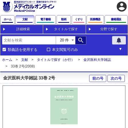
account_circle
ホーム
文献
電子書籍
動画
くすり
医療機器
書籍通販
詳細検索
タイトルで探す
分野で探す
search
notifications
類義語を使用する
本文閲覧可のみ
ホーム
文献
タイトルで探す（か行）
金沢医科大学雑誌
33巻 2号(2008)
金沢医科大学雑誌 33巻 2号
前の号
次の号