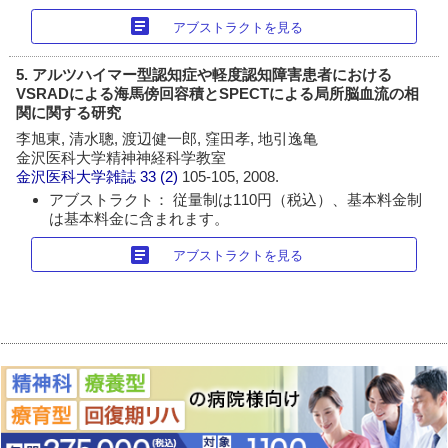
article
アブストラクトを見る
5. アルツハイマー型認知症や軽度認知障害患者における
VSRADによる海馬傍回容積とSPECTによる局所脳血流の相
関に関する研究
李旭東, 清水聰, 渡辺健一郎, 窪田孝, 地引逸亀
金沢医科大学精神神経科学教室
金沢医科大学雑誌
33 (2)
105-105, 2008.
アブストラクト： 従量制は110円（税込）、基本料金制
は基本料金に含まれます。
article
アブストラクトを見る