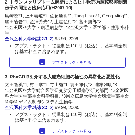
2. トランスクリプトーム解析によるヒト軟部肉腫転移抑制遺
伝子の同定と臨床応用(H2007-10)
島崎都*1, 上田善道*1, 佐藤勝明*1, Tang Lihua*1, Gong Ming*1,
勝田省吾*1, 金澤芳光*2, 土屋弘行*2, 富田勝郎*2
*1金沢医科大学・病理病態学, *2金沢大学・医学部・整形外科
学
金沢医科大学雑誌
33 (2)
98-99, 2008.
アブストラクト： 従量制は110円（税込）、基本料金制
は基本料金に含まれます。
article
アブストラクトを見る
3. RhoGDIβを介する大腸癌細胞の極性の異常化と悪性化
太田隆英*1, 村上学*1, 竹上勉*1, 前田雅代*2, 達家雅明*3
*1金沢医科大学総合医学研究所分子腫瘍学研究部門, *2金沢医
科大学医学部生命科学科目, *3県立広島大学生命環境学部生命
科学科ゲノム制御システム生物学
金沢医科大学雑誌
33 (2)
99-99, 2008.
アブストラクト： 従量制は110円（税込）、基本料金制
は基本料金に含まれます。
article
アブストラクトを見る