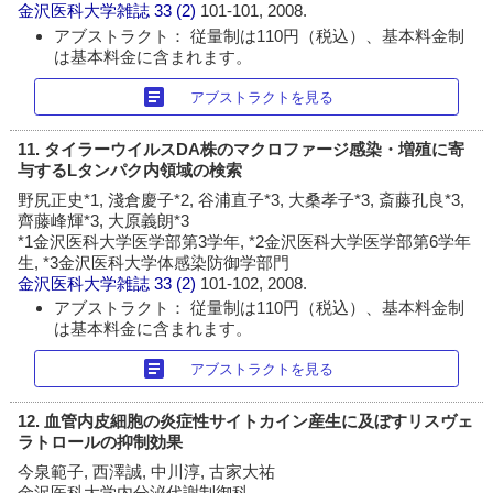
金沢医科大学雑誌
33 (2)
101-101, 2008.
アブストラクト： 従量制は110円（税込）、基本料金制
は基本料金に含まれます。
article
アブストラクトを見る
11. タイラーウイルスDA株のマクロファージ感染・増殖に寄
与するLタンパク内領域の検索
野尻正史*1, 淺倉慶子*2, 谷浦直子*3, 大桑孝子*3, 斎藤孔良*3,
齊藤峰輝*3, 大原義朗*3
*1金沢医科大学医学部第3学年, *2金沢医科大学医学部第6学年
生, *3金沢医科大学体感染防御学部門
金沢医科大学雑誌
33 (2)
101-102, 2008.
アブストラクト： 従量制は110円（税込）、基本料金制
は基本料金に含まれます。
article
アブストラクトを見る
12. 血管内皮細胞の炎症性サイトカイン産生に及ぼすリスヴェ
ラトロールの抑制効果
今泉範子, 西澤誠, 中川淳, 古家大祐
金沢医科大学内分泌代謝制御科