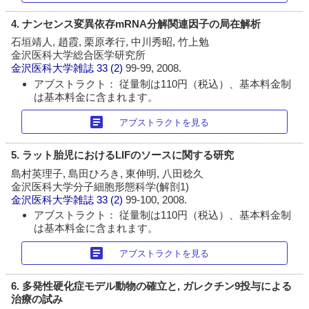
4. ナンセンス変異依存mRNA分解関連因子の局在解析
石垣靖人, 趙霞, 栗原孝行, 中川秀昭, 竹上勉
金沢医科大学総合医学研究所
金沢医科大学雑誌
33 (2)
99-99, 2008.
アブストラクト： 従量制は110円（税込）、基本料金制
は基本料金に含まれます。
article
アブストラクトを見る
5. ラット胎児におけるLIFのソースに関する研究
島村英理子, 島田ひろき, 東伸明, 八田稔久
金沢医科大学分子細胞形態科学(解剖1)
金沢医科大学雑誌
33 (2)
99-100, 2008.
アブストラクト： 従量制は110円（税込）、基本料金制
は基本料金に含まれます。
article
アブストラクトを見る
6. 多発性硬化症モデル動物の確立と, ガレクチン9投与による
治療の試み