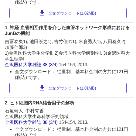
(税込) です。
download
全文ダウンロード(1.02MB)
1. 神経-血管相互作用を介した血管ネットワーク形成における
JunBの機能
吉冨泰央1), 池田崇之1), 吉竹佳の1), 米倉秀人1), 八田稔久2),
加藤伸郎3)
1)金沢医科大学生化学II, 2)金沢医科大学解剖学I, 3)金沢医科大
学生理学I
金沢医科大学雑誌
38 (3/4)
154-154, 2013.
全文ダウンロード： 従量制、基本料金制の方共に121円
(税込) です。
download
全文ダウンロード(1.01MB)
2. ヒト細胞内RNA結合因子の解析
石垣靖人, 中村有香
金沢医科大学生命科学研究領域
金沢医科大学雑誌
38 (3/4)
154-154, 2013.
全文ダウンロード： 従量制、基本料金制の方共に121円
(税込) です。