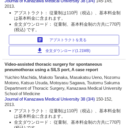
Journal of Kanazawa Medical University
38 (3/4)
145-149,
2013.
アブストラクト： 従量制は110円（税込）、基本料金制
は基本料金に含まれます。
全文ダウンロード： 従量制、基本料金制の方共に770円
(税込) です。
article
アブストラクトを見る
download
全文ダウンロード(1.21MB)
Video-assisted thoracic surgery for spontaneous
pneumothorax using a SILS port, A case report
Yuichiro Machida, Makoto Tanaka, Masakatsu Ueno, Nozomu
Motono, Katsuo Usuda, Motoyasu Sagawa, Tsutomu Sakuma
Department of Thoracic Surgery, Kanazawa Medical University
School of Medicine
Journal of Kanazawa Medical University
38 (3/4)
150-152,
2013.
アブストラクト： 従量制は110円（税込）、基本料金制
は基本料金に含まれます。
全文ダウンロード： 従量制、基本料金制の方共に770円
(税込) です。