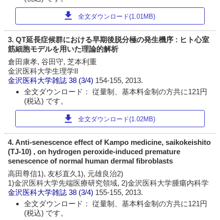
download
全文ダウンロード(1.01MB)
3. QT延長症候群における早期後脱分極の発生機序 : ヒト心室
筋細胞モデルを用いた理論的解析
倉田康孝, 谷田守, 芝本利重
金沢医科大学生理学II
金沢医科大学雑誌
38 (3/4)
154-155, 2013.
全文ダウンロード： 従量制、基本料金制の方共に121円
(税込) です。
download
全文ダウンロード(1.02MB)
4. Anti-senescence effect of Kampo medicine, saikokeishito
(TJ-10) , on hydrogen peroxide-induced premature
senescence of normal human dermal fibroblasts
高田尊信1), 友杉直久1), 元雄良治2)
1)金沢医科大学先端医療研究領域, 2)金沢医科大学腫瘍内科学
金沢医科大学雑誌
38 (3/4)
155-155, 2013.
全文ダウンロード： 従量制、基本料金制の方共に121円
(税込) です。