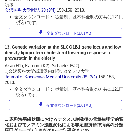
領域
金沢医科大学雑誌
38 (3/4)
158-158, 2013.
全文ダウンロード： 従量制、基本料金制の方共に121円
(税込) です。
download
全文ダウンロード(1.01MB)
13. Genetic variation at the SLCO1B1 gene locus and low
density lipoprotein cholesterol lowering response to
pravastatin in the elderly
Akao H1), Kajinami K2), Schaefer EJ2)
1)金沢医科大学循環器内科学, 2)タフツ大学
Journal of Kanazawa Medical University
38 (3/4)
158-158,
2013.
全文ダウンロード： 従量制、基本料金制の方共に121円
(税込) です。
download
全文ダウンロード(1.01MB)
1. 家兎海馬歯状回におけるテタヌス刺激後の電気生理学的変
化およびモノアミン濃度変化による非定型抗精神病薬の分類
窪田グループ (うさぎグループ) 研究まとめ