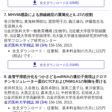
download
全文ダウンロード(1.02MB)
7. MHV68感染による肺線維症の重篤化とIL-27の役割
有川智博1), 東海林博樹1), 渡部明子2), 義江修2), 伊藤龍生3),
安居輝人4)
1)金沢医科大学一般教育機構 (生物学), 2)近畿大学医学部細菌
学, 3)近畿大学医学部病理学, 4)大阪大学微生物病研究所WPI免
疫学フロンティア研究センター
金沢医科大学雑誌
38 (3/4)
156-156, 2013.
全文ダウンロード： 従量制、基本料金制の方共に121円
(税込) です。
download
全文ダウンロード(1.01MB)
8. 血管平滑筋分化をつかさどるmiRNAの遺伝子発現はクロマ
チンモジュレーター蛋白CTCFおよびHMGA1の制御を受ける
岩井邦充1), 入谷敦1), 森田卓朗1), 渥美三貴子1), 東川俊寛1),
矢野浩1), 大黒正志1), 森本茂人1), 中村有香2), 石垣靖人2)
1)金沢医科大学高齢医学, 2)金沢医科大学生命科学研究領域
金沢医科大学雑誌
38 (3/4)
156-156, 2013.
全文ダウンロード： 従量制、基本料金制の方共に121円