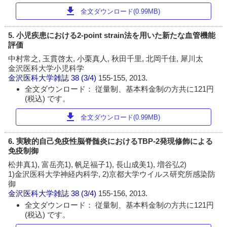
download
全文ダウンロード(0.99MB)
5. 小児疾患における2-point strain法を用いた新たな血管機能
評価
中村常之, 玉貫啓太, 小栗真人, 秋田千里, 北岡千佳, 犀川太
金沢医科大学小児科学
金沢医科大学雑誌
38 (3/4)
155-155, 2013.
全文ダウンロード： 従量制、基本料金制の方共に121円
(税込) です。
download
全文ダウンロード(0.99MB)
6. 実験的自己免疫性脳脊髄炎におけるTBP-2発現修飾による
免疫制御
松井真1), 富岳亮1), 帆足福子1), 長山成美1), 増谷弘2)
1)金沢医科大学神経内科学, 2)京都大学ウイルス研究所感染防
御
金沢医科大学雑誌
38 (3/4)
155-156, 2013.
全文ダウンロード： 従量制、基本料金制の方共に121円
(税込) です。