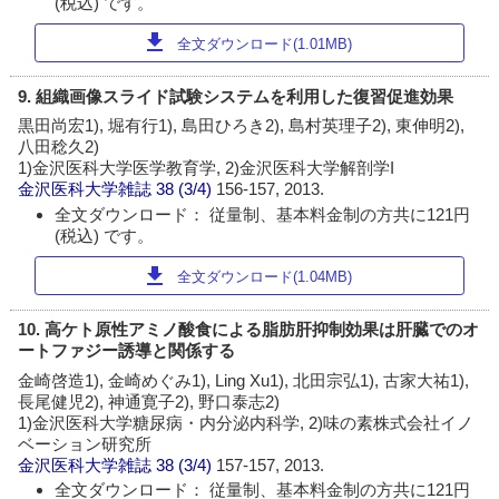
(税込) です。
download
全文ダウンロード(1.01MB)
9. 組織画像スライド試験システムを利用した復習促進効果
黒田尚宏1), 堀有行1), 島田ひろき2), 島村英理子2), 東伸明2),
八田稔久2)
1)金沢医科大学医学教育学, 2)金沢医科大学解剖学I
金沢医科大学雑誌
38 (3/4)
156-157, 2013.
全文ダウンロード： 従量制、基本料金制の方共に121円
(税込) です。
download
全文ダウンロード(1.04MB)
10. 高ケト原性アミノ酸食による脂肪肝抑制効果は肝臓でのオ
ートファジー誘導と関係する
金崎啓造1), 金崎めぐみ1), Ling Xu1), 北田宗弘1), 古家大祐1),
長尾健児2), 神通寛子2), 野口泰志2)
1)金沢医科大学糖尿病・内分泌内科学, 2)味の素株式会社イノ
ベーション研究所
金沢医科大学雑誌
38 (3/4)
157-157, 2013.
全文ダウンロード： 従量制、基本料金制の方共に121円