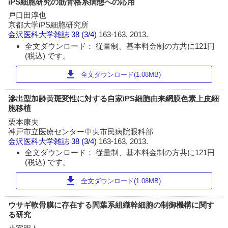
iPS細胞研究の筋骨格系病態への応用
戸口田淳也
京都大学iPS細胞研究所
金沢医科大学雑誌
38 (3/4)
163-163, 2013.
全文ダウンロード： 従量制、基本料金制の方共に121円
(税込) です。
download
全文ダウンロード(1.08MB)
滲出型加齢黄斑変性に対する自家iPS細胞由来網膜色素上皮細
胞移植
栗本康夫
神戸市立医療センター中央市民病院眼科部
金沢医科大学雑誌
38 (3/4)
163-163, 2013.
全文ダウンロード： 従量制、基本料金制の方共に121円
(税込) です。
download
全文ダウンロード(1.08MB)
ウサギ軟骨膜に存在する間葉系組織幹細胞の制御機構に関す
る研究