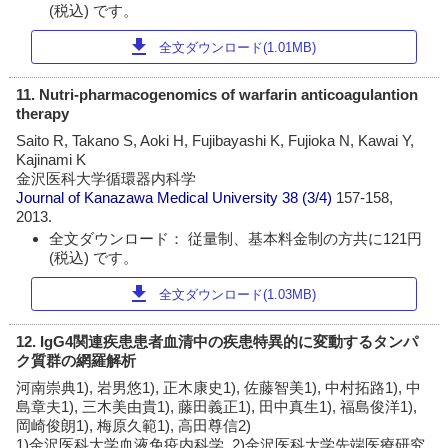
(税込) です。
download
全文ダウンロード(1.01MB)
11. Nutri-pharmacogenomics of warfarin anticoagulantion
therapy
Saito R, Takano S, Aoki H, Fujibayashi K, Fujioka N, Kawai Y,
Kajinami K
金沢医科大学循環器内科学
Journal of Kanazawa Medical University
38 (3/4)
157-158,
2013.
全文ダウンロード： 従量制、基本料金制の方共に121円
(税込) です。
download
全文ダウンロード(1.03MB)
12. IgG4関連疾患患者血清中の疾患特異的に変動するタンパ
ク質群の網羅解析
河南崇典1), 岩男悠1), 正木康史1), 佐藤智美1), 中村拓路1), 中
島章夫1), 三木美由貴1), 藤田義正1), 田中真生1), 福島俊洋1),
岡崎俊朗1), 梅原久範1), 高田尊信2)
1)金沢医科大学血液免疫内科学, 2)金沢医科大学先端医療研究