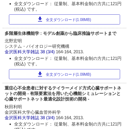
全文ダウンロード： 従量制、基本料金制の方共に121円
(税込) です。
download
全文ダウンロード(1.08MB)
多階層生体機能学 : モデル創薬から臨床推論サポートまで
北野宏明
システム・バイオロジー研究機構
金沢医科大学雑誌
38 (3/4)
164-164, 2013.
全文ダウンロード： 従量制、基本料金制の方共に121円
(税込) です。
download
全文ダウンロード(1.09MB)
重症心不全患者に対するテイラーメイド方式心臓サポートネ
ットの開発 - 有限要素法を用いた心機能シミュレーションと
心臓サポートネット最適化設計技術の開発 -
秋田利明
金沢医科大学心臓血管外科学
金沢医科大学雑誌
38 (3/4)
164-164, 2013.
全文ダウンロード： 従量制、基本料金制の方共に121円