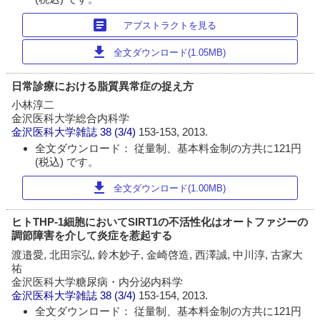
article
アブストラクトを見る
download
全文ダウンロード(1.05MB)
日常診療における脂質異常症の捉え方
小林淳二
金沢医科大学総合内科学
金沢医科大学雑誌
38 (3/4)
153-153, 2013.
全文ダウンロード： 従量制、基本料金制の方共に121円
(税込) です。
download
全文ダウンロード(1.00MB)
ヒトTHP-1細胞においてSIRT1の不活性化はオートファジーの
調節障害を介して炎症を惹起する
渡邉愛, 北田宗弘, 鈴木妙子, 金崎啓造, 西澤誠, 中川淳, 古家大
祐
金沢医科大学糖尿病・内分泌内科学
金沢医科大学雑誌
38 (3/4)
153-154, 2013.
全文ダウンロード： 従量制、基本料金制の方共に121円