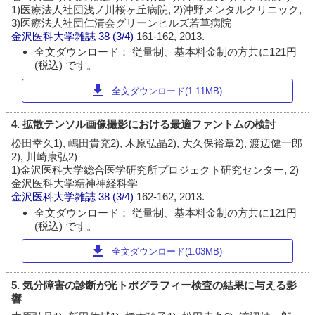
1)医療法人社団浅ノ川桜ヶ丘病院, 2)沖野メンタルクリニック,
3)医療法人社団仁清会グリーンヒルズ若草病院
金沢医科大学雑誌
38 (3/4)
161-162, 2013.
全文ダウンロード： 従量制、基本料金制の方共に121円
(税込) です。
download
全文ダウンロード(1.11MB)
4. 拡散テンソル画像撮影における最適ファントムの検討
松田幸久1), 嶋田貴充2), 木原弘晶2), 大久保裕章2), 渡辺健一郎
2), 川崎康弘2)
1)金沢医科大学総合医学研究所プロジェクト研究センター, 2)
金沢医科大学精神神経科学
金沢医科大学雑誌
38 (3/4)
162-162, 2013.
全文ダウンロード： 従量制、基本料金制の方共に121円
(税込) です。
download
全文ダウンロード(1.03MB)
5. 気分障害の診断が光トポグラフィー検査の結果に与える影
響