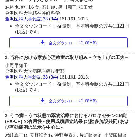
荘将也, 紋川友美, 石川暁, 黒川園子, 窪田孝
金沢医科大学精神神経科学
金沢医科大学雑誌
38 (3/4)
161-161, 2013.
全文ダウンロード： 従量制、基本料金制の方共に121円
(税込) です。
download
全文ダウンロード(1.08MB)
2. 当科における家族心理教室の取り組み～立ち上げの工夫～
小野早知子
金沢医科大学病院医療技術部
金沢医科大学雑誌
38 (3/4)
161-161, 2013.
全文ダウンロード： 従量制、基本料金制の方共に121円
(税込) です。
download
全文ダウンロード(1.08MB)
3. うつ病・うつ状態の薬物治療におけるパロキセチンCR錠
(PX-CR) の有用性 - 使用成績調査結果 (北陸多施設共同) およ
び有効症例の呈示を中心に -
岩崎真三1), 天野裕之1), 沖野栄喜2), 片町隆夫3), 小関陽樹3)