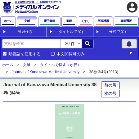
account_circle
ホーム
文献
電子書籍
動画
くすり
医療機器
書籍通販
詳細検索
タイトルで探す
分野で探す
search
notifications
類義語を使用する
本文閲覧可のみ
ホーム
文献
タイトルで探す（か行）
Journal of Kanazawa Medical University
38巻 3/4号(2013)
Journal of Kanazawa Medical University 38
前の号
巻 3/4号
次の号