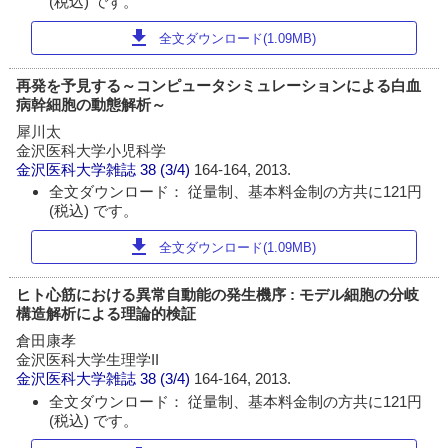
(税込) です。
download
全文ダウンロード(1.09MB)
再発を予見する～コンピュータシミュレーションによる白血
病幹細胞の動態解析～
犀川太
金沢医科大学小児科学
金沢医科大学雑誌
38 (3/4)
164-164, 2013.
全文ダウンロード： 従量制、基本料金制の方共に121円
(税込) です。
download
全文ダウンロード(1.09MB)
ヒト心筋における異常自動能の発生機序 : モデル細胞の分岐
構造解析による理論的検証
倉田康孝
金沢医科大学生理学II
金沢医科大学雑誌
38 (3/4)
164-164, 2013.
全文ダウンロード： 従量制、基本料金制の方共に121円
(税込) です。