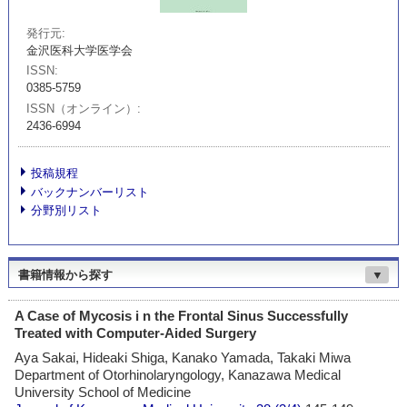
発行元
金沢医科大学医学会
ISSN
0385-5759
ISSN（オンライン）
2436-6994
投稿規程
バックナンバーリスト
分野別リスト
書籍情報から探す
▼
A Case of Mycosis i n the Frontal Sinus Successfully
Treated with Computer-Aided Surgery
Aya Sakai, Hideaki Shiga, Kanako Yamada, Takaki Miwa
Department of Otorhinolaryngology, Kanazawa Medical
University School of Medicine