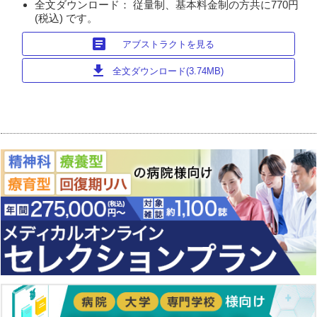
全文ダウンロード： 従量制、基本料金制の方共に770円
(税込) です。
article
アブストラクトを見る
download
全文ダウンロード(3.74MB)