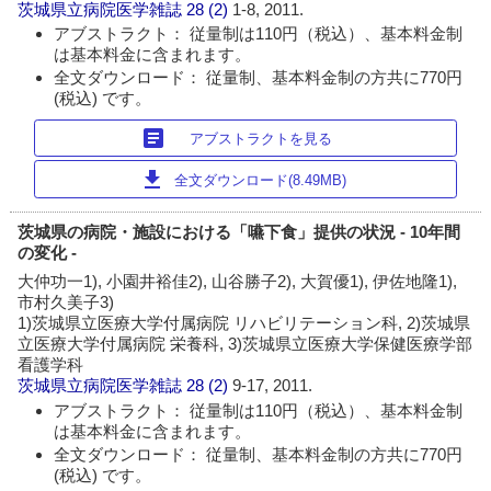
茨城県立病院医学雑誌
28 (2)
1-8, 2011.
アブストラクト： 従量制は110円（税込）、基本料金制
は基本料金に含まれます。
全文ダウンロード： 従量制、基本料金制の方共に770円
(税込) です。
article
アブストラクトを見る
download
全文ダウンロード(8.49MB)
茨城県の病院・施設における「嚥下食」提供の状況 - 10年間
の変化 -
大仲功一1), 小園井裕佳2), 山谷勝子2), 大賀優1), 伊佐地隆1),
市村久美子3)
1)茨城県立医療大学付属病院 リハビリテーション科, 2)茨城県
立医療大学付属病院 栄養科, 3)茨城県立医療大学保健医療学部
看護学科
茨城県立病院医学雑誌
28 (2)
9-17, 2011.
アブストラクト： 従量制は110円（税込）、基本料金制
は基本料金に含まれます。
全文ダウンロード： 従量制、基本料金制の方共に770円
(税込) です。