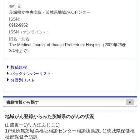
発行元
茨城県立中央病院・茨城県地域がんセンター
ISSN
0912-9952
ISSN（オンライン）
旧名・別名
The Medical Journal of Ibaraki Prefectural Hospital（2009年26巻
3/4号まで）
投稿規程
バックナンバーリスト
分野別リスト
書籍情報から探す
▼
地域がん登録からみた茨城県のがんの状況
山浦俊一1)*, 入江ふじこ1)
1)*現所属茨城県福祉相談センター相談援助課, 1)茨城県保健福
祉部保健予防課