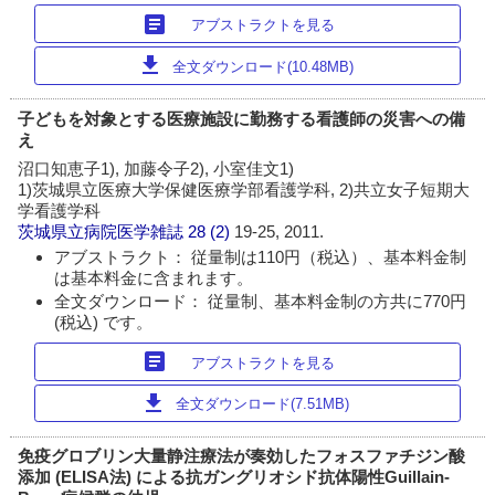
article
アブストラクトを見る
download
全文ダウンロード(10.48MB)
子どもを対象とする医療施設に勤務する看護師の災害への備
え
沼口知恵子1), 加藤令子2), 小室佳文1)
1)茨城県立医療大学保健医療学部看護学科, 2)共立女子短期大
学看護学科
茨城県立病院医学雑誌
28 (2)
19-25, 2011.
アブストラクト： 従量制は110円（税込）、基本料金制
は基本料金に含まれます。
全文ダウンロード： 従量制、基本料金制の方共に770円
(税込) です。
article
アブストラクトを見る
download
全文ダウンロード(7.51MB)
免疫グロブリン大量静注療法が奏効したフォスファチジン酸
添加 (ELISA法) による抗ガングリオシド抗体陽性Guillain-