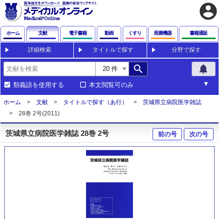
account_circle
ホーム
文献
電子書籍
動画
くすり
医療機器
書籍通販
詳細検索
タイトルで探す
分野で探す
search
notifications
類義語を使用する
本文閲覧可のみ
ホーム
文献
タイトルで探す（あ行）
茨城県立病院医学雑誌
28巻 2号(2011)
茨城県立病院医学雑誌 28巻 2号
前の号
次の号