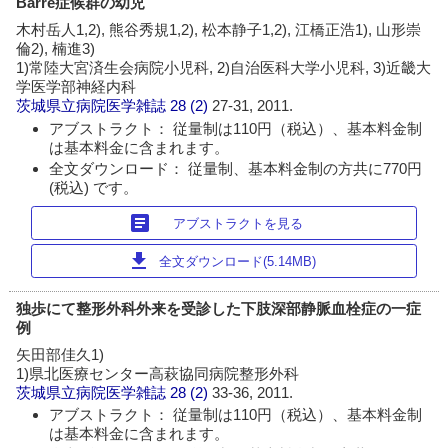
Barre症候群の幼児
木村岳人1,2), 熊谷秀規1,2), 松本静子1,2), 江橋正浩1), 山形崇
倫2), 楠進3)
1)常陸大宮済生会病院小児科, 2)自治医科大学小児科, 3)近畿大
学医学部神経内科
茨城県立病院医学雑誌
28 (2)
27-31, 2011.
アブストラクト： 従量制は110円（税込）、基本料金制
は基本料金に含まれます。
全文ダウンロード： 従量制、基本料金制の方共に770円
(税込) です。
article
アブストラクトを見る
download
全文ダウンロード(5.14MB)
独歩にて整形外科外来を受診した下肢深部静脈血栓症の一症
例
矢田部佳久1)
1)県北医療センター高萩協同病院整形外科
茨城県立病院医学雑誌
28 (2)
33-36, 2011.
アブストラクト： 従量制は110円（税込）、基本料金制
は基本料金に含まれます。