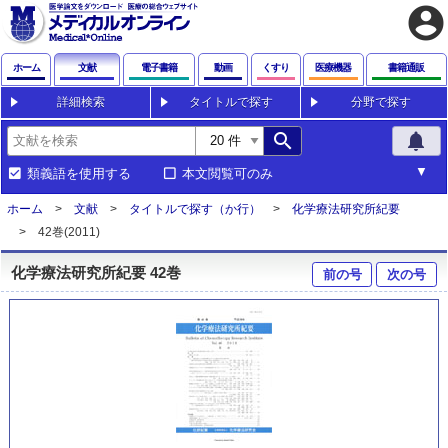
account_circle
ホーム
文献
電子書籍
動画
くすり
医療機器
書籍通販
詳細検索
タイトルで探す
分野で探す
search
notifications
類義語を使用する
本文閲覧可のみ
ホーム
文献
タイトルで探す（か行）
化学療法研究所紀要
42巻(2011)
化学療法研究所紀要 42巻
前の号
次の号