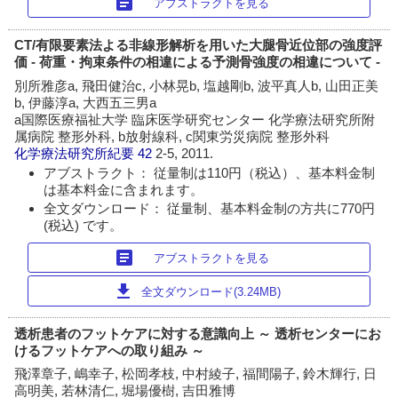
article
アブストラクトを見る
CT/有限要素法よる非線形解析を用いた大腿骨近位部の強度評
価 - 荷重・拘束条件の相違による予測骨強度の相違について -
別所雅彦a, 飛田健治c, 小林晃b, 塩越剛b, 波平真人b, 山田正美
b, 伊藤淳a, 大西五三男a
a国際医療福祉大学 臨床医学研究センター 化学療法研究所附
属病院 整形外科, b放射線科, c関東労災病院 整形外科
化学療法研究所紀要
42
2-5, 2011.
アブストラクト： 従量制は110円（税込）、基本料金制
は基本料金に含まれます。
全文ダウンロード： 従量制、基本料金制の方共に770円
(税込) です。
article
アブストラクトを見る
download
全文ダウンロード(3.24MB)
透析患者のフットケアに対する意識向上 ～ 透析センターにお
けるフットケアへの取り組み ～
飛澤章子, 嶋幸子, 松岡孝枝, 中村綾子, 福間陽子, 鈴木輝行, 日
高明美, 若林清仁, 堀場優樹, 吉田雅博