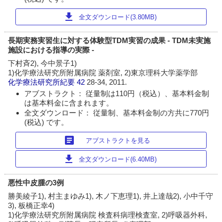
download
全文ダウンロード(3.80MB)
長期実務実習生に対する体験型TDM実習の成果 - TDM未実施
施設における指導の実際 -
下村斉2), 今中景子1)
1)化学療法研究所附属病院 薬剤室, 2)東京理科大学薬学部
化学療法研究所紀要
42
28-34, 2011.
アブストラクト： 従量制は110円（税込）、基本料金制
は基本料金に含まれます。
全文ダウンロード： 従量制、基本料金制の方共に770円
(税込) です。
article
アブストラクトを見る
download
全文ダウンロード(6.40MB)
悪性中皮腫の3例
勝美綾子1), 村主まゆみ1), 木ノ下恵理1), 井上達哉2), 小中千守
3), 板橋正幸4)
1)化学療法研究所附属病院 検査科病理検査室, 2)呼吸器外科,