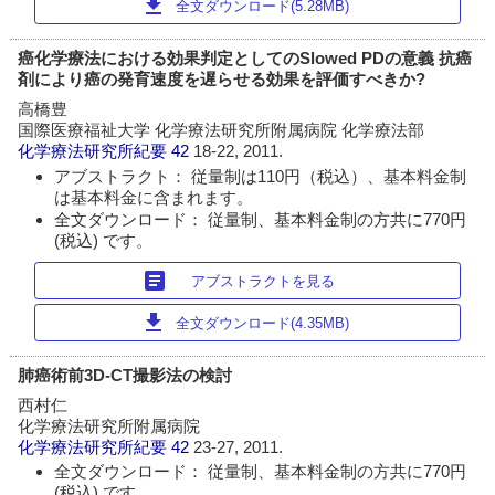
download
全文ダウンロード(5.28MB)
癌化学療法における効果判定としてのSlowed PDの意義 抗癌
剤により癌の発育速度を遅らせる効果を評価すべきか?
高橋豊
国際医療福祉大学 化学療法研究所附属病院 化学療法部
化学療法研究所紀要
42
18-22, 2011.
アブストラクト： 従量制は110円（税込）、基本料金制
は基本料金に含まれます。
全文ダウンロード： 従量制、基本料金制の方共に770円
(税込) です。
article
アブストラクトを見る
download
全文ダウンロード(4.35MB)
肺癌術前3D-CT撮影法の検討
西村仁
化学療法研究所附属病院
化学療法研究所紀要
42
23-27, 2011.
全文ダウンロード： 従量制、基本料金制の方共に770円
(税込) です。