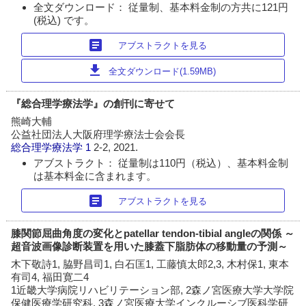
全文ダウンロード： 従量制、基本料金制の方共に121円
(税込) です。
article
アブストラクトを見る
download
全文ダウンロード(1.59MB)
『総合理学療法学』の創刊に寄せて
熊崎大輔
公益社団法人大阪府理学療法士会会長
総合理学療法学
1
2-2, 2021.
アブストラクト： 従量制は110円（税込）、基本料金制
は基本料金に含まれます。
article
アブストラクトを見る
膝関節屈曲角度の変化とpatellar tendon-tibial angleの関係 ～
超音波画像診断装置を用いた膝蓋下脂肪体の移動量の予測～
木下敬詩1, 脇野昌司1, 白石匡1, 工藤慎太郎2,3, 木村保1, 東本
有司4, 福田寛二4
1近畿大学病院リハビリテーション部, 2森ノ宮医療大学大学院
保健医療学研究科, 3森ノ宮医療大学インクルーシブ医科学研