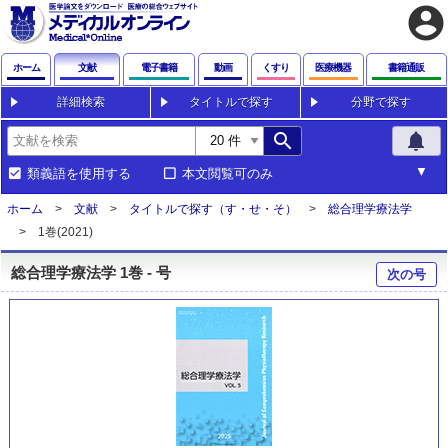
account_circle
ホーム
文献
電子書籍
動画
くすり
医療機器
書籍通販
詳細検索
タイトルで探す
分野で探す
search
notifications
類義語を使用する
本文閲覧可のみ
ホーム
文献
タイトルで探す（す・せ・そ）
総合理学療法学
1巻(2021)
総合理学療法学 1巻 - 号
次の号