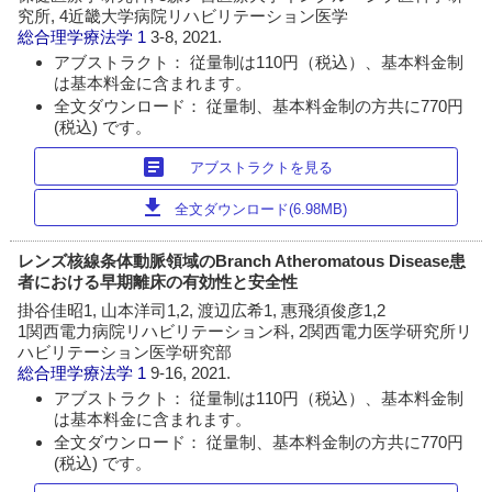
究所, 4近畿大学病院リハビリテーション医学
総合理学療法学
1
3-8, 2021.
アブストラクト： 従量制は110円（税込）、基本料金制
は基本料金に含まれます。
全文ダウンロード： 従量制、基本料金制の方共に770円
(税込) です。
article
アブストラクトを見る
download
全文ダウンロード(6.98MB)
レンズ核線条体動脈領域のBranch Atheromatous Disease患
者における早期離床の有効性と安全性
掛谷佳昭1, 山本洋司1,2, 渡辺広希1, 惠飛須俊彦1,2
1関西電力病院リハビリテーション科, 2関西電力医学研究所リ
ハビリテーション医学研究部
総合理学療法学
1
9-16, 2021.
アブストラクト： 従量制は110円（税込）、基本料金制
は基本料金に含まれます。
全文ダウンロード： 従量制、基本料金制の方共に770円
(税込) です。