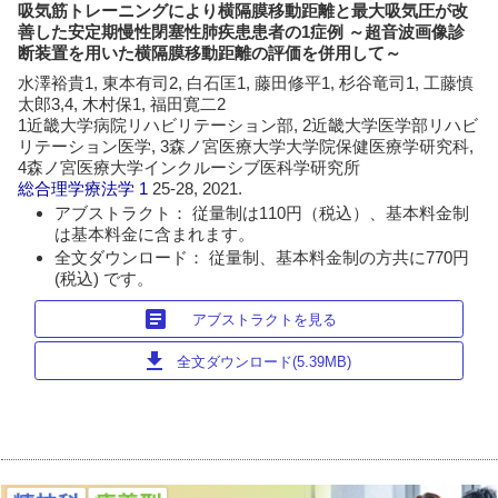
吸気筋トレーニングにより横隔膜移動距離と最大吸気圧が改
善した安定期慢性閉塞性肺疾患患者の1症例 ～超音波画像診
断装置を用いた横隔膜移動距離の評価を併用して～
水澤裕貴1, 東本有司2, 白石匡1, 藤田修平1, 杉谷竜司1, 工藤慎
太郎3,4, 木村保1, 福田寛二2
1近畿大学病院リハビリテーション部, 2近畿大学医学部リハビ
リテーション医学, 3森ノ宮医療大学大学院保健医療学研究科,
4森ノ宮医療大学インクルーシブ医科学研究所
総合理学療法学
1
25-28, 2021.
アブストラクト： 従量制は110円（税込）、基本料金制
は基本料金に含まれます。
全文ダウンロード： 従量制、基本料金制の方共に770円
(税込) です。
article
アブストラクトを見る
download
全文ダウンロード(5.39MB)