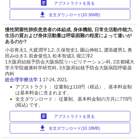
article
アブストラクトを見る
download
全文ダウンロード(10.36MB)
慢性閉塞性肺疾患患者の体組成, 身体機能, 日常生活動作能力,
生活の質および身体活動量は呼吸困難の程度によって違いが
あるのか?
小谷将太1, 大庭潤平1,2, 久保智史1, 園山伸枝1, 濃添建男1, 奥
田みゆき3, 前倉俊也3, 松本智成3, 堀江淳2
1大阪府結核予防会大阪病院リハビリテーション科, 2京都橘大
学大学院健康科学研究科, 3大阪府結核予防会大阪病院呼吸器
内科
総合理学療法学
1
17-24, 2021.
アブストラクト： 従量制は110円（税込）、基本料金制
は基本料金に含まれます。
全文ダウンロード： 従量制、基本料金制の方共に770円
(税込) です。
article
アブストラクトを見る
download
全文ダウンロード(10.18MB)