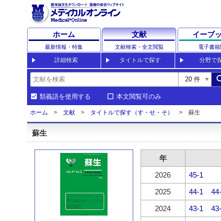
ホーム
文献
イーブ
最新情報・特集
文献検索・全文閲覧
電子書籍
詳細検索
タイトルで探す
分野で
sea
類義語を使用する
本文閲覧可のみ
ホーム
文献
タイトルで探す（す・せ・そ）
蘇生
蘇生
年
2026
45-1
2025
44-1
44
2024
43-1
43