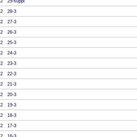
-2
29-suppl
-2
28-3
-2
27-3
-2
26-3
-2
25-3
-2
24-3
-2
23-3
-2
22-3
-2
21-3
-2
20-3
-2
19-3
-2
18-3
-2
17-3
-2
16-3