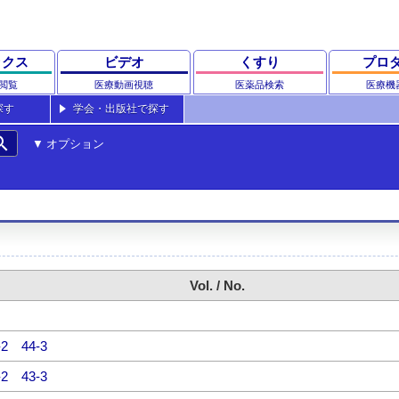
ックス
ビデオ
くすり
プロ
閲覧
医療動画視聴
医薬品検索
医療機
探す
学会・出版社で探す
rch
オプション
Vol. / No.
-2
44-3
-2
43-3