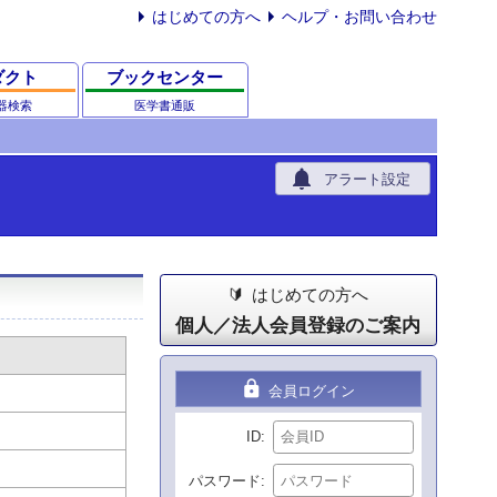
はじめての方へ
ヘルプ・お問い合わせ
ダクト
ブックセンター
器検索
医学書通販
notifications
アラート設定
はじめての方へ
個人／法人会員登録のご案内
lock
会員ログイン
ID
パスワード