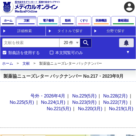
account_circle
ホーム
文献
電子書籍
動画
くすり
医療機器
書籍通販
詳細検索
タイトルで探す
分野で探す
search
notifications
類義語を使用する
本文閲覧可のみ
ホーム
文献
製薬協ニューズレター バックナンバー
製薬協ニューズレター バックナンバー No.217・2023年9月
号外・2026年4月
No.229(5月)
No.228(2月)
No.225(5月)
No.224(1月)
No.223(9月)
No.222(7月)
No.221(5月)
No.220(3月)
No.219(1月)