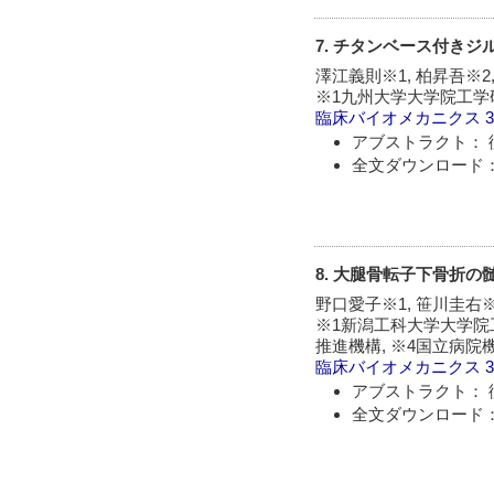
7. チタンベース付き
澤江義則※1, 柏昇吾※2
※1九州大学大学院工学
臨床バイオメカニクス
アブストラクト： 
全文ダウンロード：
8. 大腿骨転子下骨折
野口愛子※1, 笹川圭右※
※1新潟工科大学大学院
推進機構, ※4国立病
臨床バイオメカニクス
アブストラクト： 
全文ダウンロード：