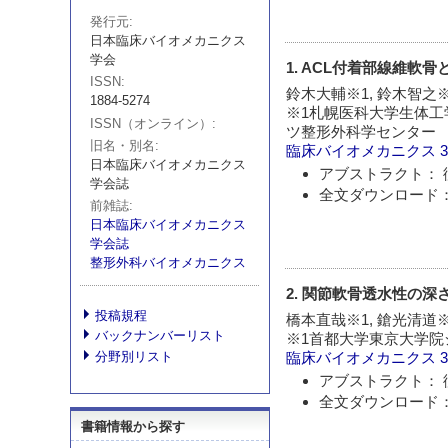
発行元
日本臨床バイオメカニクス
学会
1. ACL付着部線維軟
ISSN
鈴木大輔※1, 鈴木智之※
1884-5274
※1札幌医科大学生体工
ISSN（オンライン）
ツ整形外科学センター
旧名・別名
臨床バイオメカニクス
日本臨床バイオメカニクス
アブストラクト： 
学会誌
全文ダウンロード：
前雑誌
日本臨床バイオメカニクス
学会誌
整形外科バイオメカニクス
2. 関節軟骨透水性の深
投稿規程
橋本直哉※1, 鎗光清道※
バックナンバーリスト
※1首都大学東京大学院
分野別リスト
臨床バイオメカニクス
アブストラクト： 
全文ダウンロード：
書籍情報から探す