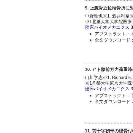
9. 上腕骨近位端骨折
中野雅也※1, 酒井利奈※
※1北里大学大学院医療
臨床バイオメカニクス
アブストラクト： 
全文ダウンロード：
10. ヒト膝前方力荷
山川学志※1, Richard E
※1首都大学東京大学院システムデザイ
臨床バイオメカニクス
アブストラクト： 
全文ダウンロード：
11. 前十字靭帯の脛骨