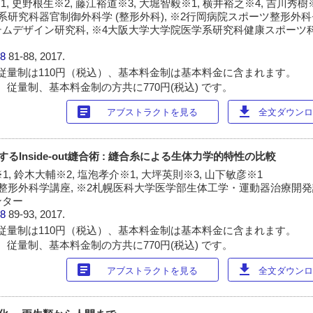
1, 史野根生※2, 藤江裕道※3, 大堀智毅※1, 横井裕之※4, 吉川秀樹
研究科器官制御外科学 (整形外科), ※2行岡病院スポーツ整形外科セ
ムデザイン研究科, ※4大阪大学大学院医学系研究科健康スポーツ科
38
81-88, 2017.
従量制は110円（税込）、基本料金制は基本料金に含まれます。
 従量制、基本料金制の方共に770円(税込) です。
article
download
アブストラクトを見る
全文ダウンロー
arに対するInside-out縫合術 : 縫合糸による生体力学的特性の比較
1, 鈴木大輔※2, 塩泡孝介※1, 大坪英則※3, 山下敏彦※1
整形外科学講座, ※2札幌医科大学医学部生体工学・運動器治療開発講
ンター
38
89-93, 2017.
従量制は110円（税込）、基本料金制は基本料金に含まれます。
 従量制、基本料金制の方共に770円(税込) です。
article
download
アブストラクトを見る
全文ダウンロー