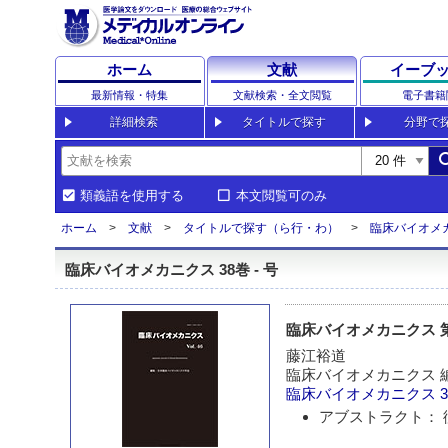
ホーム
文献
イーブ
最新情報・特集
文献検索・全文閲覧
電子書籍
詳細検索
タイトルで探す
分野で
sea
類義語を使用する
本文閲覧可のみ
ホーム
文献
タイトルで探す（ら行・わ）
臨床バイオメ
臨床バイオメカニクス 38巻 - 号
臨床バイオメカニクス 
藤江裕道
臨床バイオメカニクス 
臨床バイオメカニクス
アブストラクト： 