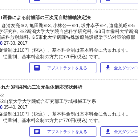
ムCT画像による前歯部の三次元自動歯軸決定法
 森清友亮※2, 亀田剛※3, 小林公一※1, 坂井幸子※4, 遠藤英昭※5
研究科, ※2新潟大学大学院自然科学研究科, ※3日本歯科大学新潟
歯科放射線科, ※5東北大学病院特殊診療施設感染予防対策治療部
38
27-33, 2017.
従量制は110円（税込）、基本料金制は基本料金に含まれます。
 従量制、基本料金制の方共に770円(税込) です。
article
download
アブストラクトを見る
全文ダウンロー
着された3列歯列の二次元生体適応形状解析
2
 ※2山梨大学大学院総合研究部工学域機械工学系
38
35-40, 2017.
従量制は110円（税込）、基本料金制は基本料金に含まれます。
 従量制、基本料金制の方共に770円(税込) です。
article
download
アブストラクトを見る
全文ダウンロー