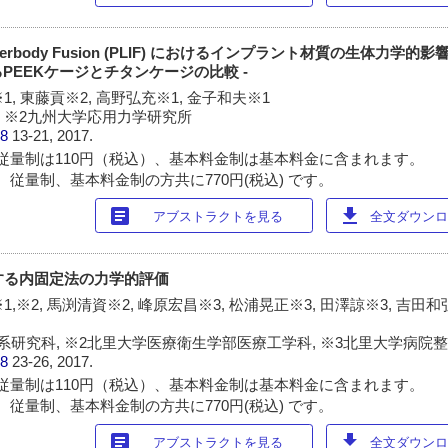
bar Interbody Fusion (PLIF) におけるインプラント材質の生体力学的
PEEKケージとチタンケージの比較 -
1, 東藤貢※2, 高野弘充※1, 金子和夫※1
, ※2九州大学応用力学研究所
38
13-21, 2017.
従量制は110円（税込）、基本料金制は基本料金に含まれます。
 従量制、基本料金制の方共に770円(税込) です。
article
download
アブストラクトを見る
全文ダウンロー
対する内固定法の力学的評価
,※2, 馬渕清資※2, 峰原宏昌※3, 松浦晃正※3, 田澤諒※3, 吉田和
系研究科, ※2北里大学医療衛生学部医療工学科, ※3北里大学病院
38
23-26, 2017.
従量制は110円（税込）、基本料金制は基本料金に含まれます。
 従量制、基本料金制の方共に770円(税込) です。
article
download
アブストラクトを見る
全文ダウンロー