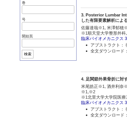
巻
3. Posterior Lum
号
した有限要素解析による
佐藤達哉※1, 米澤郁穂※
※1順天堂大学整形外科
開始頁
臨床バイオメカニクス
アブストラクト： 
全文ダウンロード：
検索
4. 足関節外果骨折に
米尾皓正※1, 酒井利奈※1
※1,※2
※1北里大学大学院医療
臨床バイオメカニクス
アブストラクト： 
全文ダウンロード：