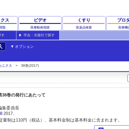
ックス
ビデオ
くすり
プロ
閲覧
医療動画視聴
医薬品検索
医療機
探す
学会・出版社で探す
rch
オプション
カニクス
38巻(2017)
第38巻の発行にあたって
編集委員長
38
2017.
従量制は110円（税込）、基本料金制は基本料金に含まれます。