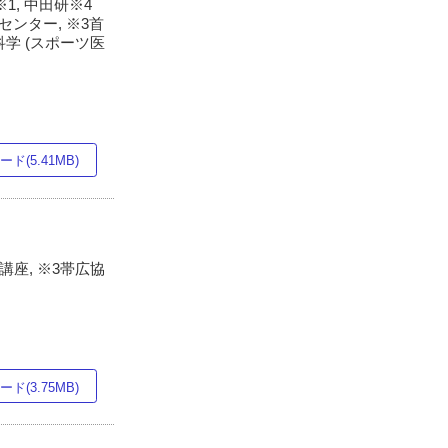
※1, 中田研※4
ンター, ※3首
学 (スポーツ医
ド(5.41MB)
座, ※3帯広協
ド(3.75MB)