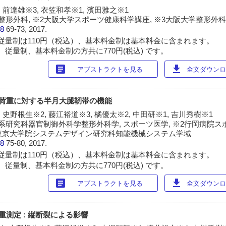
, 前達雄※3, 衣笠和孝※1, 濱田雅之※1
整形外科, ※2大阪大学スポーツ健康科学講座, ※3大阪大学整形外
38
69-73, 2017.
従量制は110円（税込）、基本料金制は基本料金に含まれます。
 従量制、基本料金制の方共に770円(税込) です。
article
download
アブストラクトを見る
全文ダウンロー
垂直荷重に対する半月大腿靭帯の機能
 史野根生※2, 藤江裕道※3, 橘優太※2, 中田研※1, 吉川秀樹※1
系研究科器官制御外科学整形外科学, スポーツ医学, ※2行岡病院
学東京大学院システムデザイン研究科知能機械システム学域
38
75-80, 2017.
従量制は110円（税込）、基本料金制は基本料金に含まれます。
 従量制、基本料金制の方共に770円(税込) です。
article
download
アブストラクトを見る
全文ダウンロー
荷重測定 : 縦断裂による影響