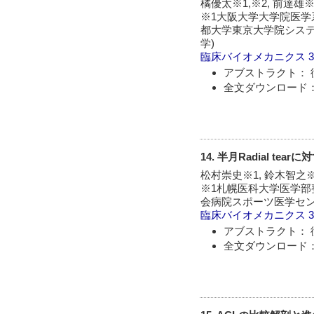
橘優太※1,※2, 前達雄※
※1大阪大学大学院医学系
都大学東京大学院システ
学)
臨床バイオメカニクス
アブストラクト： 
全文ダウンロード：
14. 半月Radial te
松村崇史※1, 鈴木智之※
※1札幌医科大学医学部
会病院スポーツ医学セ
臨床バイオメカニクス
アブストラクト： 
全文ダウンロード：