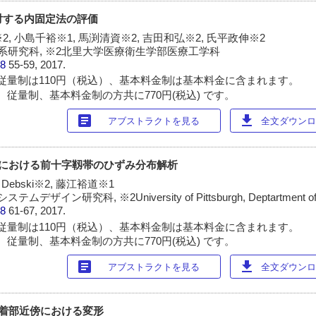
に対する内固定法の評価
2, 小島千裕※1, 馬渕清資※2, 吉田和弘※2, 氏平政伸※2
系研究科, ※2北里大学医療衛生学部医療工学科
38
55-59, 2017.
従量制は110円（税込）、基本料金制は基本料金に含まれます。
 従量制、基本料金制の方共に770円(税込) です。
article
download
アブストラクトを見る
全文ダウンロー
重時における前十字靱帯のひずみ分布解析
. Debski※2, 藤江裕道※1
ン研究科, ※2University of Pittsburgh, Deptartment of Bi
38
61-67, 2017.
従量制は110円（税込）、基本料金制は基本料金に含まれます。
 従量制、基本料金制の方共に770円(税込) です。
article
download
アブストラクトを見る
全文ダウンロー
付着部近傍における変形