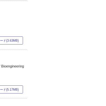
ド(3.63MB)
oengineering
ド(5.17MB)