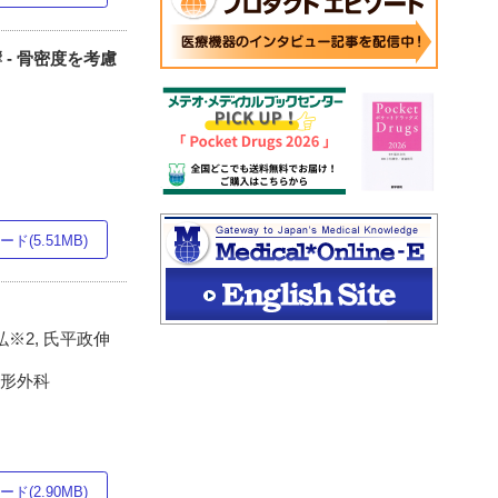
影響 - 骨密度を考慮
ド(5.51MB)
弘※2, 氏平政伸
整形外科
ド(2.90MB)