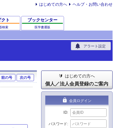
はじめての方へ
ヘルプ・お問い合わせ
ダクト
ブックセンター
器検索
医学書通販
notifications
アラート設定
はじめての方へ
前の号
次の号
個人／法人会員登録のご案内
lock
会員ログイン
ID
パスワード