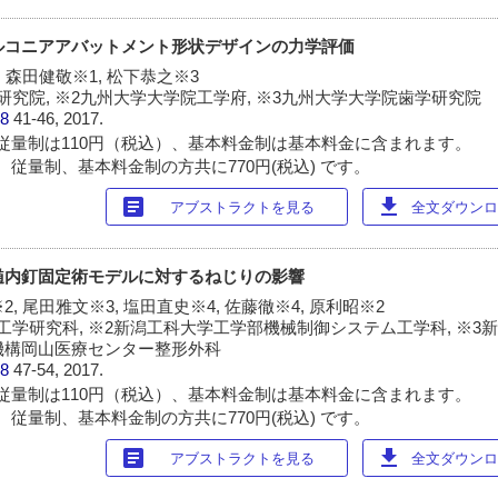
ジルコニアアバットメント形状デザインの力学評価
, 森田健敬※1, 松下恭之※3
研究院, ※2九州大学大学院工学府, ※3九州大学大学院歯学研究院
38
41-46, 2017.
従量制は110円（税込）、基本料金制は基本料金に含まれます。
 従量制、基本料金制の方共に770円(税込) です。
article
download
アブストラクトを見る
全文ダウンロー
の髄内釘固定術モデルに対するねじりの影響
2, 尾田雅文※3, 塩田直史※4, 佐藤徹※4, 原利昭※2
工学研究科, ※2新潟工科大学工学部機械制御システム工学科, ※3
院機構岡山医療センター整形外科
38
47-54, 2017.
従量制は110円（税込）、基本料金制は基本料金に含まれます。
 従量制、基本料金制の方共に770円(税込) です。
article
download
アブストラクトを見る
全文ダウンロー