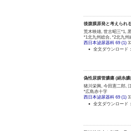
後腹膜原発と考えられ
荒木映雄, 世古昭三*1, 
*1北九州総合, *2北九
西日本泌尿器科
69 (1)
3
全文ダウンロード：
偽性尿膜管膿瘍 (絹糸膿瘍
猪川栄興, 今田憲二郎, 
*広島赤十字
西日本泌尿器科
69 (1)
3
全文ダウンロード：