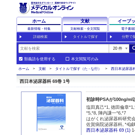
ホーム
文献
イーブ
最新情報・特集
文献検索・全文閲覧
電子書籍
詳細検索
タイトルで探す
分野で
sea
類義語を使用する
本文閲覧可のみ
ホーム
文献
タイトルで探す（た - な行）
西日本泌尿器
西日本泌尿器科 69巻 1号
初診時PSAが100ng
塩田真己*1, 徳田倫章*1,*
*5,*8, 陣内謙一*6,*7
はがくれ泌尿器科研究会,
佐賀病院泌尿器科, *4誠
西日本泌尿器科
69 (1)
1