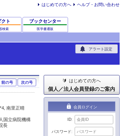
はじめての方へ
ヘルプ・お問い合わせ
ダクト
ブックセンター
器検索
医学書通販
notifications
アラート設定
はじめての方へ
前の号
次の号
個人／法人会員登録のご案内
lock
会員ログイン
宏*4, 南里正晴
法人国立病院機構
ID
8院長
パスワード