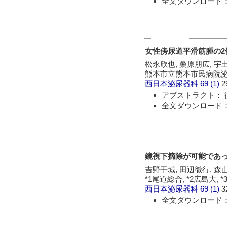
全文ダウンロード：
女性傍尿道平滑筋腫の2
松永欣也, 桑原朋広, 宇
熊本市立熊本市民病院泌
西日本泌尿器科
69 (1)
2
アブストラクト： 
全文ダウンロード：
鏡視下摘除が可能であ
吉野干城, 田辺徹行, 森山
*1尾道総合, *2広島大,
西日本泌尿器科
69 (1)
3
全文ダウンロード：