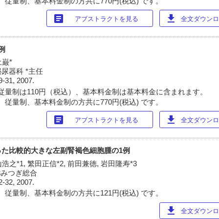
 従量制、基本料金制の方共に770円(税込) です。
article
download
アブストラクトを見る
全文ダウンロー
例
土巌*
尿器科 *主任
9-31, 2007.
従量制は110円（税込）、基本料金制は基本料金に含まれます。
 従量制、基本料金制の方共に770円(税込) です。
article
download
アブストラクトを見る
全文ダウンロー
った比較的大きな左副腎褐色細胞腫の1例
浩之*1, 繁田正信*2, 前田兼徳, 岩田隆寿*3
 *3みつぎ総合
2-32, 2007.
 従量制、基本料金制の方共に121円(税込) です。
download
全文ダウンロー