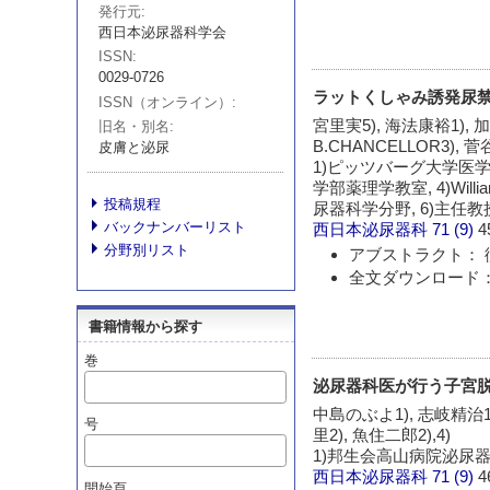
発行元
西日本泌尿器科学会
ISSN
0029-0726
ラットくしゃみ誘発尿
ISSN（オンライン）
宮里実5), 海法康裕1), 加茂泉
旧名・別名
B.CHANCELLOR3), 菅
皮膚と泌尿
1)ピッツバーグ大学医学
学部薬理学教室, 4)Wil
投稿規程
尿器科学分野, 6)主任教
バックナンバーリスト
西日本泌尿器科
71 (9)
4
分野別リスト
アブストラクト： 
全文ダウンロード：
書籍情報から探す
巻
泌尿器科医が行う子宮脱手術 
中島のぶよ1), 志岐精治1)
号
里2), 魚住二郎2),4)
1)邦生会高山病院泌尿器科
西日本泌尿器科
71 (9)
4
開始頁