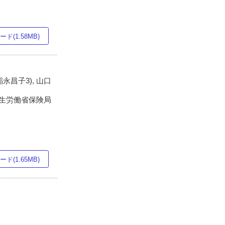
ド(1.58MB)
 稲永昌子3), 山口
現厚生労働省保険局
ド(1.65MB)