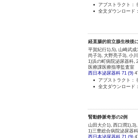
アブストラクト： 
全文ダウンロード：
経直腸的前立腺生検後に
平賀紀行1),5), 山崎武成1
尚子3), 大野亮子3), 小川絢
1)浜の町病院泌尿器科, 
医療課医療指導監査室
西日本泌尿器科
71 (9)
4
アブストラクト： 
全文ダウンロード：
腎動静脈奇形の2例
山田大介1), 西口潤1),3),
1)三豊総合病院泌尿器科,
西日本泌尿器科
71 (9)
4