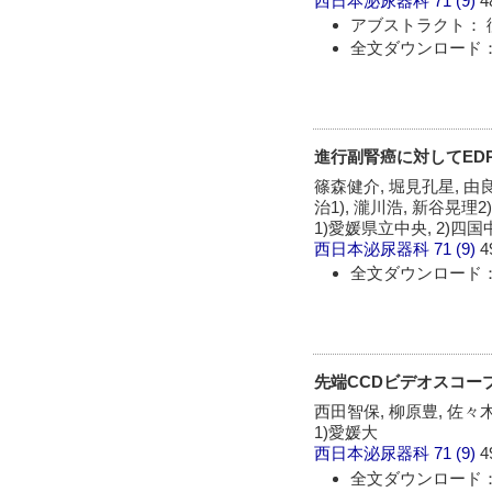
西日本泌尿器科
71 (9)
4
アブストラクト： 
全文ダウンロード：
進行副腎癌に対してEDP +
篠森健介, 堀見孔星, 由良
治1), 瀧川浩, 新谷晃理2
1)愛媛県立中央, 2)四国
西日本泌尿器科
71 (9)
4
全文ダウンロード：
先端CCDビデオスコープを
西田智保, 柳原豊, 佐々木
1)愛媛大
西日本泌尿器科
71 (9)
4
全文ダウンロード：