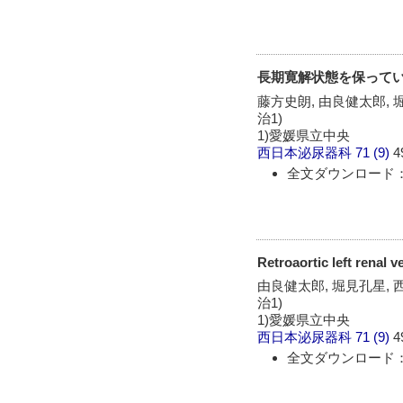
長期寛解状態を保っているAd
藤方史朗, 由良健太郎, 堀
治1)
1)愛媛県立中央
西日本泌尿器科
71 (9)
4
全文ダウンロード：
Retroaortic left
由良健太郎, 堀見孔星, 西
治1)
1)愛媛県立中央
西日本泌尿器科
71 (9)
4
全文ダウンロード：