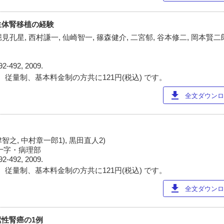
生体腎移植の経験
見孔星, 西村謙一, 仙崎智一, 篠森健介, 二宮郁, 谷本修二, 岡本賢二郎
92-492, 2009.
 従量制、基本料金制の方共に121円(税込) です。
download
全文ダウンロー
智之, 中村章一郎1), 黒田直人2)
赤十字・病理部
92-492, 2009.
 従量制、基本料金制の方共に121円(税込) です。
download
全文ダウンロー
性腎癌の1例