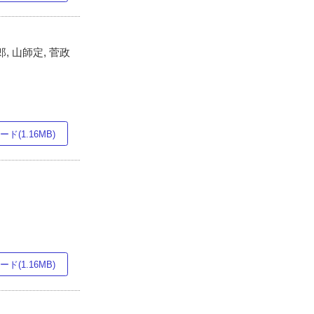
, 山師定, 菅政
ド(1.16MB)
ド(1.16MB)