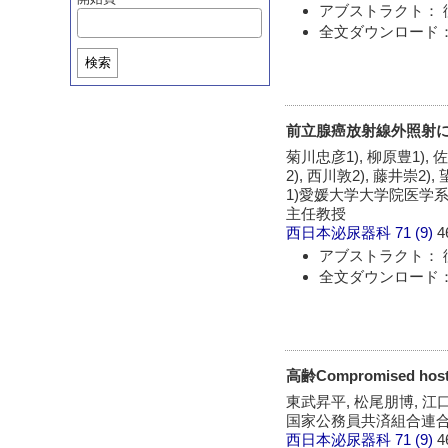
アブストラクト： 
全文ダウンロード：
検索
前立腺癌放射線外照射
菊川忠彦1), 柳原豊1), 
2), 西川敦2), 藤井崇2),
1)愛媛大学大学院医学系
主任教授
西日本泌尿器科
71 (9)
4
アブストラクト： 
全文ダウンロード：
高齢Compromised
東武昇平, 松尾朋博, 江口
国家公務員共済組合連合
西日本泌尿器科
71 (9)
4