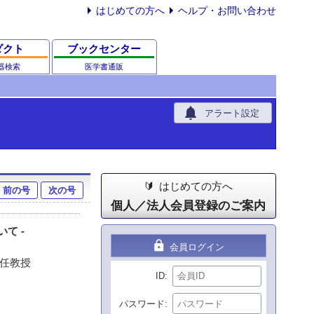
はじめての方へ
ヘルプ・お問い合わせ
ダクト
ブックセンター
器検索
医学書通販
notifications
アラート設定
はじめての方へ
前の号
次の号
個人／法人会員登録のご案内
て -
lock
会員ログイン
主任教授
ID
パスワード