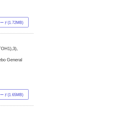
ド(1.72MB)
OH1),3),
ebo General
ド(1.65MB)