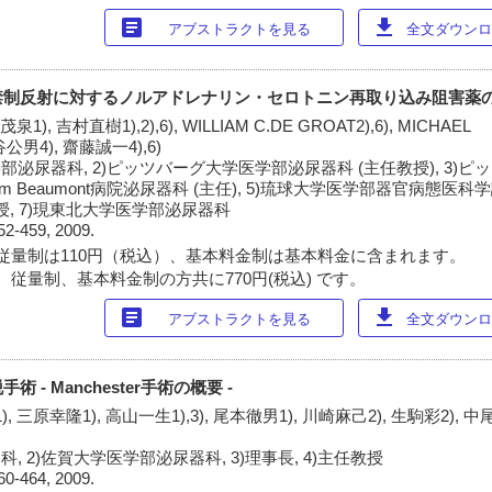
article
download
アブストラクトを見る
全文ダウンロー
禁制反射に対するノルアドレナリン・セロトニン再取り込み阻害薬
1), 吉村直樹1),2),6), WILLIAM C.DE GROAT2),6), MICHAEL
谷公男4), 齋藤誠一4),6)
部泌尿器科, 2)ピッツバーグ大学医学部泌尿器科 (主任教授), 3)
liam Beaumont病院泌尿器科 (主任), 5)琉球大学医学部器官病態
授, 7)現東北大学医学部泌尿器科
52-459, 2009.
従量制は110円（税込）、基本料金制は基本料金に含まれます。
 従量制、基本料金制の方共に770円(税込) です。
article
download
アブストラクトを見る
全文ダウンロー
- Manchester手術の概要 -
, 三原幸隆1), 高山一生1),3), 尾本徹男1), 川崎麻己2), 生駒彩2), 中
, 2)佐賀大学医学部泌尿器科, 3)理事長, 4)主任教授
60-464, 2009.