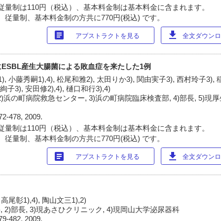
従量制は110円（税込）、基本料金制は基本料金に含まれます。
 従量制、基本料金制の方共に770円(税込) です。
article
download
アブストラクトを見る
全文ダウンロー
ESBL産生大腸菌による敗血症を来たした1例
), 小藤秀嗣1),4), 松尾和雅2), 太田りか3), 関由実子3), 西村玲子3),
子3), 安田修2),4), 樋口和行3),4)
2)浜の町病院救急センター, 3)浜の町病院臨床検査部, 4)部長, 5)
72-478, 2009.
従量制は110円（税込）、基本料金制は基本料金に含まれます。
 従量制、基本料金制の方共に770円(税込) です。
article
download
アブストラクトを見る
全文ダウンロー
 高尾彰1),4), 陶山文三1),2)
 2)部長, 3)現あさひクリニック, 4)現岡山大学泌尿器科
79-482, 2009.