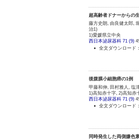
超高齢者ドナーからの
藤方史朗, 由良健太郎, 堀
治1)
1)愛媛県立中央
西日本泌尿器科
71 (9)
4
全文ダウンロード：
後腹膜小細胞癌の1例
甲藤和伸, 田村雅人, 塩津
1)高知赤十字, 2)高知
西日本泌尿器科
71 (9)
4
全文ダウンロード：
同時発生した両側嫌色素