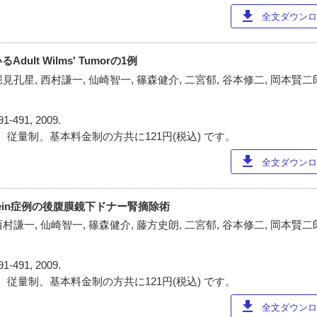
download
全文ダウンロー
ult Wilms' Tumorの1例
見孔星, 西村謙一, 仙崎智一, 篠森健介, 二宮郁, 谷本修二, 岡本賢二郎
91-491, 2009.
 従量制、基本料金制の方共に121円(税込) です。
download
全文ダウンロー
 renal vein症例の後腹膜鏡下ドナー腎摘除術
村謙一, 仙崎智一, 篠森健介, 藤方史朗, 二宮郁, 谷本修二, 岡本賢二郎
91-491, 2009.
 従量制、基本料金制の方共に121円(税込) です。
download
全文ダウンロー