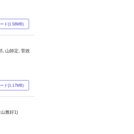
ド(1.58MB)
, 山師定, 菅政
ド(1.17MB)
横山雅好1)