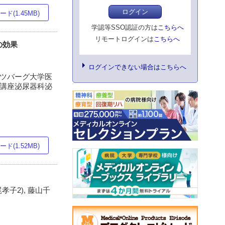
ログイン
ド(1.45MB)
学認等SSO認証の方は
こちらへ
リモートログインは
こちらへ
の効果
ログインできない場合はこちらへ
ピッツバーグ大学医
医科学講座泌尿器科泌
ド(1.52MB)
尾孝子2), 藤山千