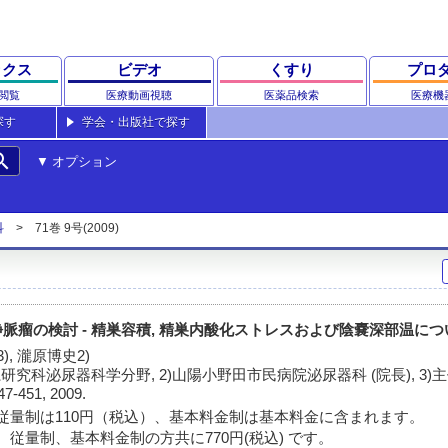
ックス
ビデオ
くすり
プロ
閲覧
医療動画視聴
医薬品検索
医療機
探す
学会・出版社で探す
rch
オプション
科
71巻 9号(2009)
瘤の検討 - 精巣容積, 精巣内酸化ストレスおよび陰嚢深部温につい
), 瀧原博史2)
研究科泌尿器科学分野, 2)山陽小野田市民病院泌尿器科 (院長), 3)
47-451, 2009.
従量制は110円（税込）、基本料金制は基本料金に含まれます。
 従量制、基本料金制の方共に770円(税込) です。