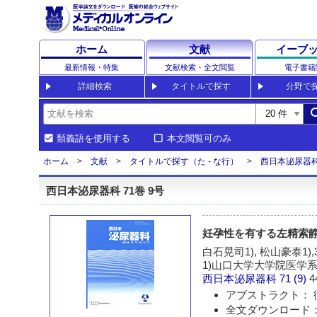
ホーム
文献
イーブ
最新情報・特集
文献検索・全文閲覧
電子書籍
詳細検索
タイトルで探す
分野で
sea
類義語を使用する
本文閲覧可のみ
ホーム
文献
タイトルで探す（た - な行）
西日本泌尿器
西日本泌尿器科 71巻 9号
妊孕性を有する左精索静脈
白石晃司1), 松山豪泰1),3
1)山口大学大学院医学系
西日本泌尿器科
71 (9)
4
アブストラクト： 
全文ダウンロード：