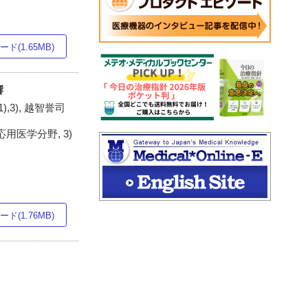
ド(1.65MB)
響
),3), 越智誉司
医学分野, 3)
ド(1.76MB)