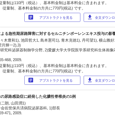
従量制は110円（税込）、基本料金制は基本料金に含まれます。
 従量制、基本料金制の方共に770円(税込) です。
article
download
アブストラクトを見る
全文ダウンロー
による急性期尿路障害に対するセルニチンポーレンエキス投与の影
佐々木豊和1), 池田哲大1, 島本憲司1), 青木克徳1), 丹司望1), 横山雅好1
 望月輝一2),3)
研究科泌尿器制御学分野, 2)愛媛大学大学院医学系研究科生体画像応用
65-468, 2009.
従量制は110円（税込）、基本料金制は基本料金に含まれます。
 従量制、基本料金制の方共に770円(税込) です。
article
download
アブストラクトを見る
全文ダウンロー
 hostの尿路感染症に続発した化膿性脊椎炎の1例
二朗, 山田潤1)
会佐世保共済病院泌尿器科, 1)部長
69-471, 2009.