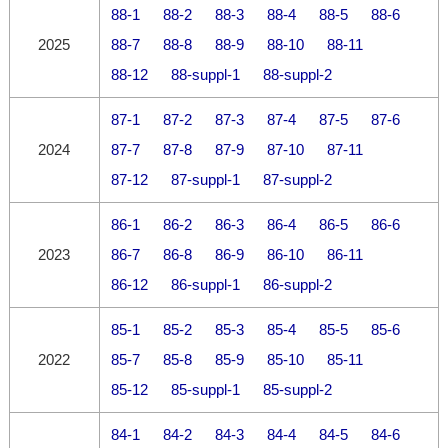
88-1
88-2
88-3
88-4
88-5
88-6
2025
88-7
88-8
88-9
88-10
88-11
88-12
88-suppl-1
88-suppl-2
87-1
87-2
87-3
87-4
87-5
87-6
2024
87-7
87-8
87-9
87-10
87-11
87-12
87-suppl-1
87-suppl-2
86-1
86-2
86-3
86-4
86-5
86-6
2023
86-7
86-8
86-9
86-10
86-11
86-12
86-suppl-1
86-suppl-2
85-1
85-2
85-3
85-4
85-5
85-6
2022
85-7
85-8
85-9
85-10
85-11
85-12
85-suppl-1
85-suppl-2
84-1
84-2
84-3
84-4
84-5
84-6