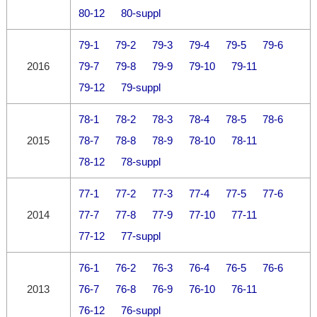
80-12
80-suppl
79-1
79-2
79-3
79-4
79-5
79-6
2016
79-7
79-8
79-9
79-10
79-11
79-12
79-suppl
78-1
78-2
78-3
78-4
78-5
78-6
2015
78-7
78-8
78-9
78-10
78-11
78-12
78-suppl
77-1
77-2
77-3
77-4
77-5
77-6
2014
77-7
77-8
77-9
77-10
77-11
77-12
77-suppl
76-1
76-2
76-3
76-4
76-5
76-6
2013
76-7
76-8
76-9
76-10
76-11
76-12
76-suppl