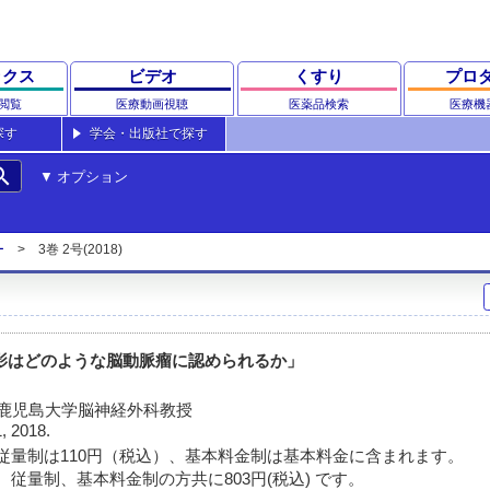
ックス
ビデオ
くすり
プロ
閲覧
医療動画視聴
医薬品検索
医療機
探す
学会・出版社で探す
rch
オプション
ー
3巻 2号(2018)
影はどのような脳動脈瘤に認められるか」
 鹿児島大学脳神経外科教授
1, 2018.
従量制は110円（税込）、基本料金制は基本料金に含まれます。
 従量制、基本料金制の方共に803円(税込) です。