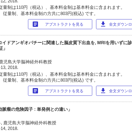
-12, 2018.
従量制は110円（税込）、基本料金制は基本料金に含まれます。
 従量制、基本料金制の方共に803円(税込) です。
article
download
アブストラクトを見る
全文ダウンロー
ロイドアンギオパチーに関連した脳皮質下出血を, MRIを用いずに診
検証」
 鹿児島大学脳神経外科教授
-13, 2018.
従量制は110円（税込）、基本料金制は基本料金に含まれます。
 従量制、基本料金制の方共に803円(税込) です。
article
download
アブストラクトを見る
全文ダウンロー
動脈瘤の危険因子 : 単発例との違い」
, 鹿児島大学脳神経外科教授
-14, 2018.