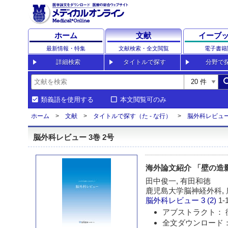
ホーム
文献
イーブ
最新情報・特集
文献検索・全文閲覧
電子書籍
詳細検索
タイトルで探す
分野で
sea
類義語を使用する
本文閲覧可のみ
ホーム
文献
タイトルで探す（た - な行）
脳外科レビュ
脳外科レビュー 3巻 2号
海外論文紹介 「壁の造
田中俊一, 有田和徳
鹿児島大学脳神経外科,
脳外科レビュー
3 (2)
1-
アブストラクト： 
全文ダウンロード：