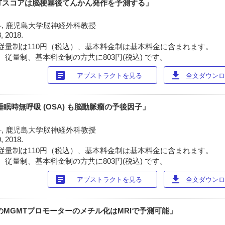
ECTスコアは脳梗塞後てんかん発作を予測する」
, 鹿児島大学脳神経外科教授
8, 2018.
従量制は110円（税込）、基本料金制は基本料金に含まれます。
 従量制、基本料金制の方共に803円(税込) です。
article
download
アブストラクトを見る
全文ダウンロー
眠時無呼吸 (OSA) も脳動脈瘤の予後因子」
, 鹿児島大学脳神経外科教授
9, 2018.
従量制は110円（税込）、基本料金制は基本料金に含まれます。
 従量制、基本料金制の方共に803円(税込) です。
article
download
アブストラクトを見る
全文ダウンロー
のMGMTプロモーターのメチル化はMRIで予測可能」