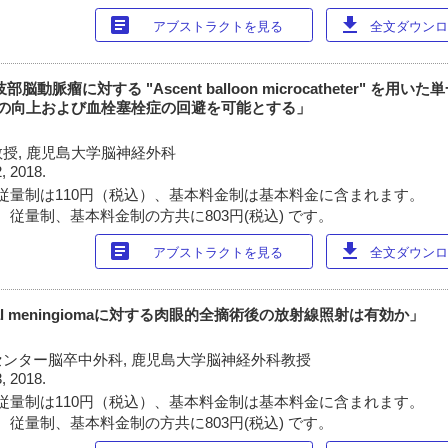
article
download
アブストラクトを見る
全文ダウンロー
動脈瘤に対する "Ascent balloon microcatheter" を用
率の向上および血栓塞栓症の回避を可能とする」
授, 鹿児島大学脳神経外科
2, 2018.
従量制は110円（税込）、基本料金制は基本料金に含まれます。
 従量制、基本料金制の方共に803円(税込) です。
article
download
アブストラクトを見る
全文ダウンロー
cal meningiomaに対する肉眼的全摘術後の放射線照射は有効か」
ンター脳卒中外科, 鹿児島大学脳神経外科教授
3, 2018.
従量制は110円（税込）、基本料金制は基本料金に含まれます。
 従量制、基本料金制の方共に803円(税込) です。