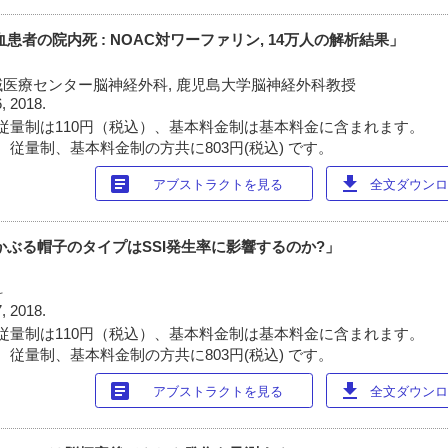
患者の院内死 : NOAC対ワーファリン, 14万人の解析結果」
医療センター脳神経外科, 鹿児島大学脳神経外科教授
6, 2018.
従量制は110円（税込）、基本料金制は基本料金に含まれます。
 従量制、基本料金制の方共に803円(税込) です。
article
download
アブストラクトを見る
全文ダウンロー
かぶる帽子のタイプはSSI発生率に影響するのか?」
科
7, 2018.
従量制は110円（税込）、基本料金制は基本料金に含まれます。
 従量制、基本料金制の方共に803円(税込) です。
article
download
アブストラクトを見る
全文ダウンロー