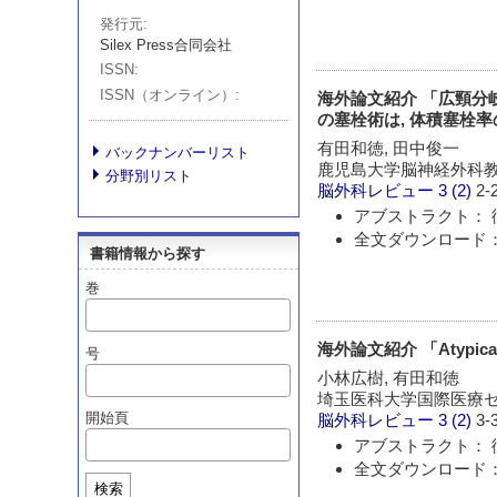
発行元
Silex Press合同会社
ISSN
ISSN（オンライン）
海外論文紹介 「広頸分岐部脳
の塞栓術は, 体積塞栓
有田和徳, 田中俊一
バックナンバーリスト
鹿児島大学脳神経外科教
分野別リスト
脳外科レビュー
3 (2)
2-
アブストラクト： 
全文ダウンロード：
書籍情報から探す
巻
海外論文紹介 「Atypi
号
小林広樹, 有田和徳
埼玉医科大学国際医療セ
開始頁
脳外科レビュー
3 (2)
3-
アブストラクト： 
全文ダウンロード：
検索