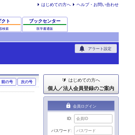
はじめての方へ
ヘルプ・お問い合わせ
ダクト
ブックセンター
器検索
医学書通販
notifications
アラート設定
はじめての方へ
前の号
次の号
個人／法人会員登録のご案内
lock
会員ログイン
ID
パスワード