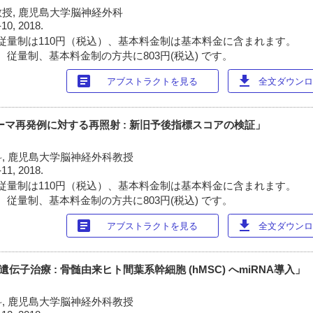
授, 鹿児島大学脳神経外科
-10, 2018.
従量制は110円（税込）、基本料金制は基本料金に含まれます。
 従量制、基本料金制の方共に803円(税込) です。
article
download
アブストラクトを見る
全文ダウンロー
ーマ再発例に対する再照射 : 新旧予後指標スコアの検証」
, 鹿児島大学脳神経外科教授
-11, 2018.
従量制は110円（税込）、基本料金制は基本料金に含まれます。
 従量制、基本料金制の方共に803円(税込) です。
article
download
アブストラクトを見る
全文ダウンロー
伝子治療 : 骨髄由来ヒト間葉系幹細胞 (hMSC) へmiRNA導入」
, 鹿児島大学脳神経外科教授