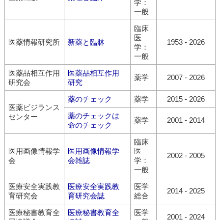
学：
一般
臨床
医
医薬情報研究所
新薬と臨牀
1953
-
2026
学：
一般
医薬品相互作用
医薬品相互作用
薬学
2007
-
2026
研究会
研究
薬のチェック
薬学
2015
-
2026
医薬ビジランス
薬のチェックは
センター
薬学
2001
-
2014
命のチェック
臨床
医用画像情報学
医用画像情報学
医
2002
-
2005
会
会雑誌
学：
一般
医療安全実践教
医療安全実践教
医学
2014
-
2025
育研究会
育研究会誌
総合
医療秘書教育全
医療秘書教育全
医学
2001
-
2024