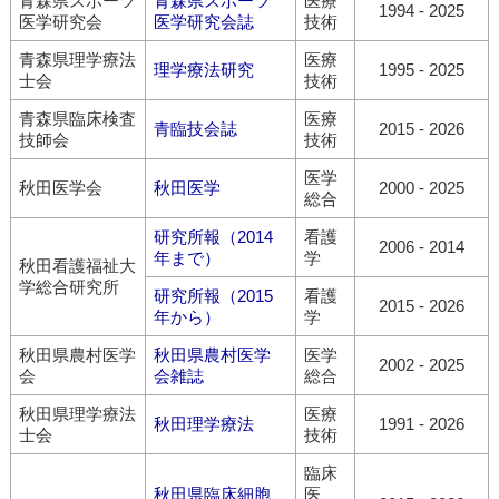
青森県スポーツ
青森県スポーツ
医療
1994
-
2025
医学研究会
医学研究会誌
技術
青森県理学療法
医療
理学療法研究
1995
-
2025
士会
技術
青森県臨床検査
医療
青臨技会誌
2015
-
2026
技師会
技術
医学
秋田医学会
秋田医学
2000
-
2025
総合
研究所報（2014
看護
2006
-
2014
年まで）
学
秋田看護福祉大
学総合研究所
研究所報（2015
看護
2015
-
2026
年から）
学
秋田県農村医学
秋田県農村医学
医学
2002
-
2025
会
会雑誌
総合
秋田県理学療法
医療
秋田理学療法
1991
-
2026
士会
技術
臨床
秋田県臨床細胞
医