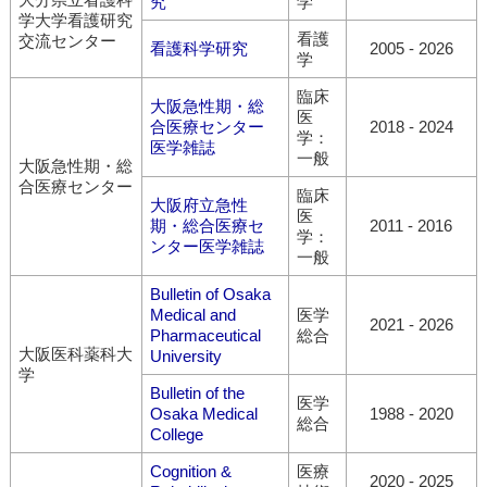
究
学
学大学看護研究
看護
交流センター
看護科学研究
2005
-
2026
学
臨床
大阪急性期・総
医
合医療センター
2018
-
2024
学：
医学雑誌
一般
大阪急性期・総
合医療センター
臨床
大阪府立急性
医
期・総合医療セ
2011
-
2016
学：
ンター医学雑誌
一般
Bulletin of Osaka
Medical and
医学
2021
-
2026
Pharmaceutical
総合
大阪医科薬科大
University
学
Bulletin of the
医学
Osaka Medical
1988
-
2020
総合
College
Cognition &
医療
2020
-
2025