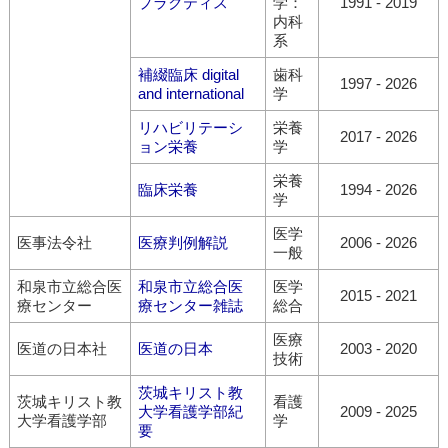
プラクティス
学：
1991
-
2019
内科
系
補綴臨床 digital
歯科
1997
-
2026
and international
学
リハビリテーシ
栄養
2017
-
2026
ョン栄養
学
栄養
臨床栄養
1994
-
2026
学
医学
医事法令社
医療判例解説
2006
-
2026
一般
和泉市立総合医
和泉市立総合医
医学
2015
-
2021
療センター
療センター雑誌
総合
医療
医道の日本社
医道の日本
2003
-
2020
技術
茨城キリスト教
茨城キリスト教
看護
大学看護学部紀
2009
-
2025
大学看護学部
学
要