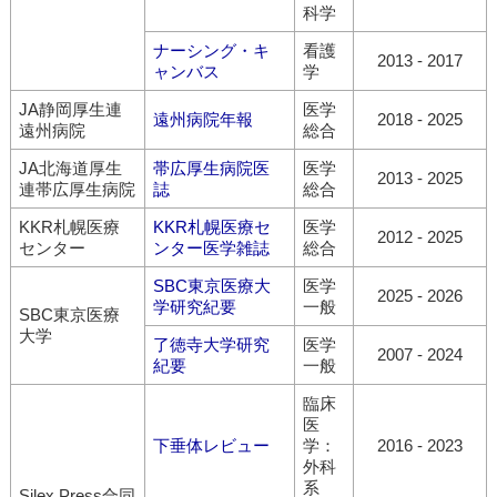
科学
ナーシング・キ
看護
2013
-
2017
ャンバス
学
JA静岡厚生連
医学
遠州病院年報
2018
-
2025
遠州病院
総合
JA北海道厚生
帯広厚生病院医
医学
2013
-
2025
連帯広厚生病院
誌
総合
KKR札幌医療
KKR札幌医療セ
医学
2012
-
2025
センター
ンター医学雑誌
総合
SBC東京医療大
医学
2025
-
2026
学研究紀要
一般
SBC東京医療
大学
了徳寺大学研究
医学
2007
-
2024
紀要
一般
臨床
医
下垂体レビュー
学：
2016
-
2023
外科
系
Silex Press合同