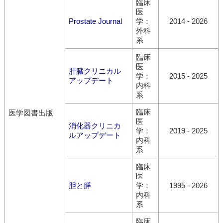
臨床
医
Prostate Journal
学：
2014
-
2026
外科
系
臨床
医
肝臓クリニカル
学：
2015
-
2025
アップデート
内科
系
臨床
医学図書出版
医
消化器クリニカ
学：
2019
-
2025
ルアップデート
内科
系
臨床
医
胆と膵
学：
1995
-
2026
内科
系
臨床