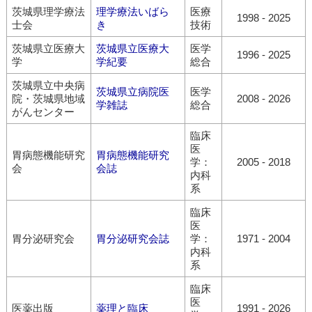
茨城県理学療法
理学療法いばら
医療
1998
-
2025
士会
き
技術
茨城県立医療大
茨城県立医療大
医学
1996
-
2025
学
学紀要
総合
茨城県立中央病
茨城県立病院医
医学
院・茨城県地域
2008
-
2026
学雑誌
総合
がんセンター
臨床
医
胃病態機能研究
胃病態機能研究
学：
2005
-
2018
会
会誌
内科
系
臨床
医
胃分泌研究会
胃分泌研究会誌
学：
1971
-
2004
内科
系
臨床
医
医薬出版
薬理と臨床
1991
-
2026