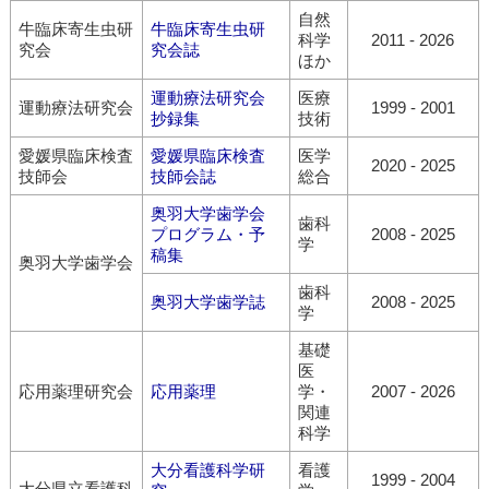
自然
牛臨床寄生虫研
牛臨床寄生虫研
科学
2011
-
2026
究会
究会誌
ほか
運動療法研究会
医療
運動療法研究会
1999
-
2001
抄録集
技術
愛媛県臨床検査
愛媛県臨床検査
医学
2020
-
2025
技師会
技師会誌
総合
奥羽大学歯学会
歯科
プログラム・予
2008
-
2025
学
稿集
奥羽大学歯学会
歯科
奥羽大学歯学誌
2008
-
2025
学
基礎
医
応用薬理研究会
応用薬理
学・
2007
-
2026
関連
科学
大分看護科学研
看護
1999
-
2004
大分県立看護科