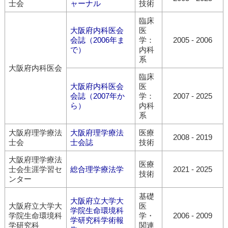
士会
ャーナル
技術
臨床
大阪府内科医会
医
会誌（2006年ま
学：
2005
-
2006
で）
内科
系
大阪府内科医会
臨床
大阪府内科医会
医
会誌（2007年か
学：
2007
-
2025
ら）
内科
系
大阪府理学療法
大阪府理学療法
医療
2008
-
2019
士会
士会誌
技術
大阪府理学療法
医療
士会生涯学習セ
総合理学療法学
2021
-
2025
技術
ンター
基礎
大阪府立大学大
大阪府立大学大
医
学院生命環境科
学院生命環境科
学・
2006
-
2009
学研究科学術報
学研究科
関連