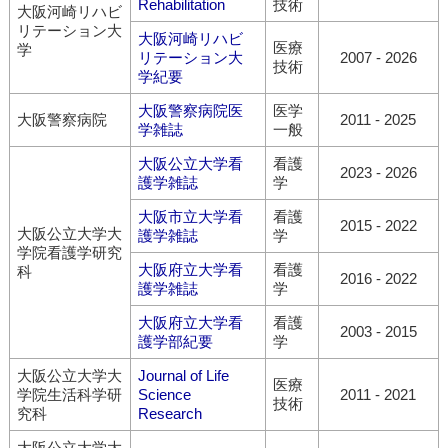
Rehabilitation
技術
大阪河崎リハビ
リテーション大
大阪河崎リハビ
医療
学
リテーション大
2007
-
2026
技術
学紀要
大阪警察病院医
医学
大阪警察病院
2011
-
2025
学雑誌
一般
大阪公立大学看
看護
2023
-
2026
護学雑誌
学
大阪市立大学看
看護
2015
-
2022
大阪公立大学大
護学雑誌
学
学院看護学研究
大阪府立大学看
看護
科
2016
-
2022
護学雑誌
学
大阪府立大学看
看護
2003
-
2015
護学部紀要
学
大阪公立大学大
Journal of Life
医療
学院生活科学研
Science
2011
-
2021
技術
究科
Research
大阪公立大学大