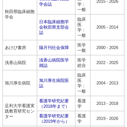
2015
-
2026
学会誌
学：
一般
秋田県臨床細胞
学会
臨床
日本臨床細胞学
医
会秋田県支部会
2005
-
2014
学：
誌
一般
医学
あけび書房
隔月刊社会保障
2000
-
2026
一般
浅香山病院医学
医学
浅香山病院
2022
-
2025
雑誌
総合
臨床
旭川厚生病院医
医
旭川厚生病院
2004
-
2013
誌
学：
一般
看護学研究紀要
看護
2013
-
2018
足利大学看護実
（2018年まで）
学
践教育研究セン
看護学研究紀要
看護
ター
2019
-
2026
（2019年から）
学