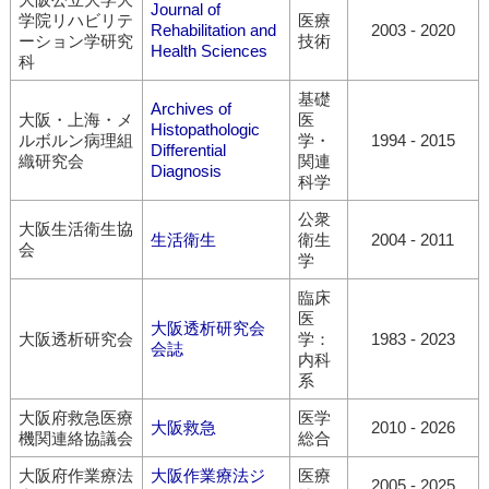
Journal of
学院リハビリテ
医療
Rehabilitation and
2003
-
2020
ーション学研究
技術
Health Sciences
科
基礎
Archives of
大阪・上海・メ
医
Histopathologic
ルボルン病理組
学・
1994
-
2015
Differential
織研究会
関連
Diagnosis
科学
公衆
大阪生活衛生協
生活衛生
衛生
2004
-
2011
会
学
臨床
医
大阪透析研究会
大阪透析研究会
学：
1983
-
2023
会誌
内科
系
大阪府救急医療
医学
大阪救急
2010
-
2026
機関連絡協議会
総合
大阪府作業療法
大阪作業療法ジ
医療
2005
-
2025