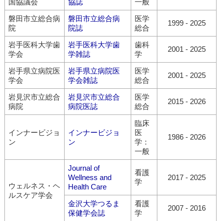
国協議会
協誌
一般
磐田市立総合病
磐田市立総合病
医学
1999
-
2025
院
院誌
総合
岩手医科大学歯
岩手医科大学歯
歯科
2001
-
2025
学会
学雑誌
学
岩手県立病院医
岩手県立病院医
医学
2001
-
2025
学会
学会雑誌
総合
岩見沢市立総合
岩見沢市立総合
医学
2015
-
2026
病院
病院医誌
総合
臨床
インナービジョ
インナービジョ
医
1986
-
2026
ン
ン
学：
一般
Journal of
看護
Wellness and
2017
-
2025
学
ウェルネス・ヘ
Health Care
ルスケア学会
金沢大学つるま
看護
2007
-
2016
保健学会誌
学