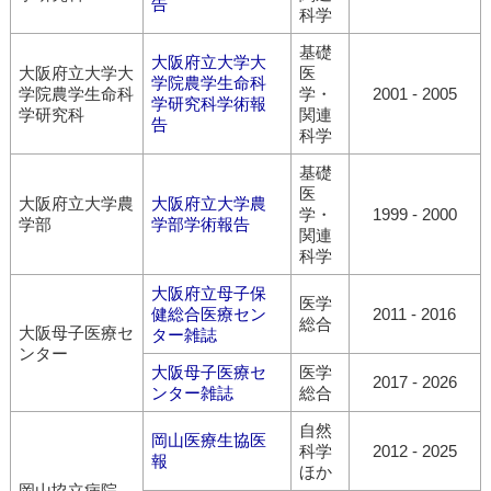
告
科学
基礎
大阪府立大学大
大阪府立大学大
医
学院農学生命科
学院農学生命科
学・
2001
-
2005
学研究科学術報
学研究科
関連
告
科学
基礎
医
大阪府立大学農
大阪府立大学農
学・
1999
-
2000
学部
学部学術報告
関連
科学
大阪府立母子保
医学
健総合医療セン
2011
-
2016
総合
大阪母子医療セ
ター雑誌
ンター
大阪母子医療セ
医学
2017
-
2026
ンター雑誌
総合
自然
岡山医療生協医
科学
2012
-
2025
報
ほか
岡山協立病院