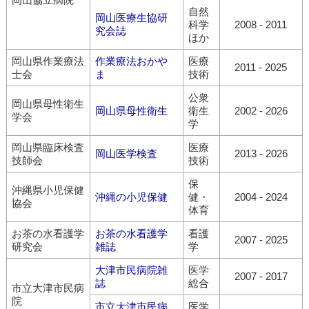
自然
岡山医療生協研
科学
2008
-
2011
究会誌
ほか
岡山県作業療法
作業療法おかや
医療
2011
-
2025
士会
ま
技術
公衆
岡山県母性衛生
岡山県母性衛生
衛生
2002
-
2026
学会
学
岡山県臨床検査
医療
岡山医学検査
2013
-
2026
技師会
技術
保
沖縄県小児保健
沖縄の小児保健
健・
2004
-
2024
協会
体育
お茶の水看護学
お茶の水看護学
看護
2007
-
2025
研究会
雑誌
学
大津市民病院雑
医学
2007
-
2017
誌
総合
市立大津市民病
院
市立大津市民病
医学