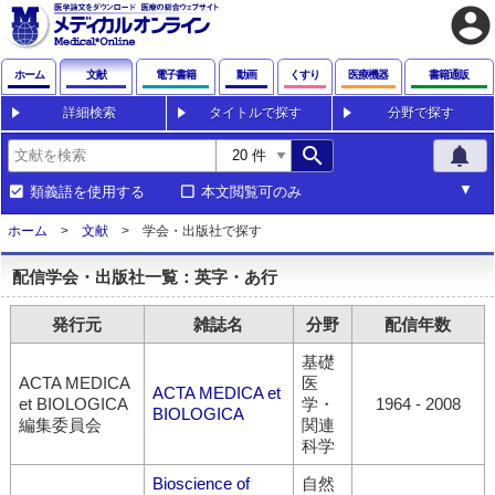
account_circle
ホーム
文献
電子書籍
動画
くすり
医療機器
書籍通販
詳細検索
タイトルで探す
分野で探す
search
notifications
類義語を使用する
本文閲覧可のみ
ホーム
文献
学会・出版社で探す
配信学会・出版社一覧：英字・あ行
発行元
雑誌名
分野
配信年数
基礎
ACTA MEDICA
医
ACTA MEDICA et
et BIOLOGICA
学・
1964
-
2008
BIOLOGICA
編集委員会
関連
科学
Bioscience of
自然