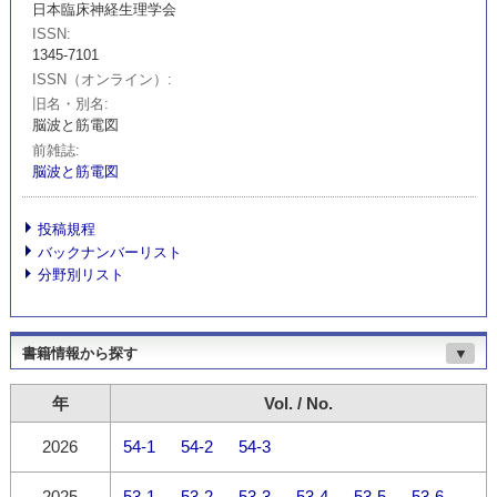
日本臨床神経生理学会
ISSN
1345-7101
ISSN（オンライン）
旧名・別名
脳波と筋電図
前雑誌
脳波と筋電図
投稿規程
バックナンバーリスト
分野別リスト
書籍情報から探す
▼
年
Vol. / No.
2026
54-1
54-2
54-3
2025
53-1
53-2
53-3
53-4
53-5
53-6