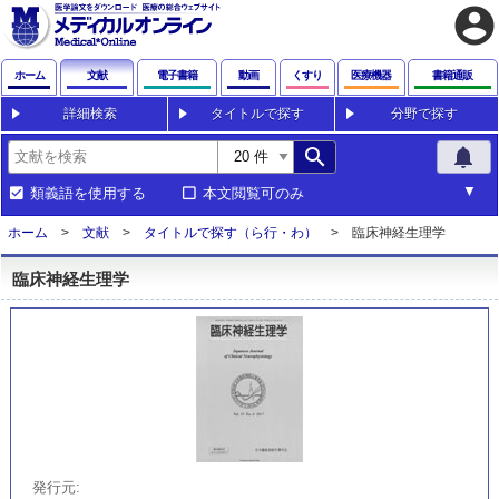
account_circle
ホーム
文献
電子書籍
動画
くすり
医療機器
書籍通販
詳細検索
タイトルで探す
分野で探す
search
notifications
類義語を使用する
本文閲覧可のみ
ホーム
文献
タイトルで探す（ら行・わ）
臨床神経生理学
臨床神経生理学
発行元